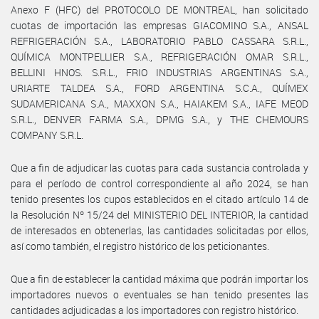
Anexo F (HFC) del PROTOCOLO DE MONTREAL, han solicitado
cuotas de importación las empresas GIACOMINO S.A., ANSAL
REFRIGERACIÓN S.A., LABORATORIO PABLO CASSARA S.R.L.,
QUÍMICA MONTPELLIER S.A., REFRIGERACIÓN OMAR S.R.L.,
BELLINI HNOS. S.R.L., FRIO INDUSTRIAS ARGENTINAS S.A.,
URIARTE TALDEA S.A., FORD ARGENTINA S.C.A., QUÍMEX
SUDAMERICANA S.A., MAXXON S.A., HAIAKEM S.A., IAFE MEOD
S.R.L., DENVER FARMA S.A., DPMG S.A., y THE CHEMOURS
COMPANY S.R.L.
Que a fin de adjudicar las cuotas para cada sustancia controlada y
para el período de control correspondiente al año 2024, se han
tenido presentes los cupos establecidos en el citado artículo 14 de
la Resolución Nº 15/24 del MINISTERIO DEL INTERIOR, la cantidad
de interesados en obtenerlas, las cantidades solicitadas por ellos,
así como también, el registro histórico de los peticionantes.
Que a fin de establecer la cantidad máxima que podrán importar los
importadores nuevos o eventuales se han tenido presentes las
cantidades adjudicadas a los importadores con registro histórico.