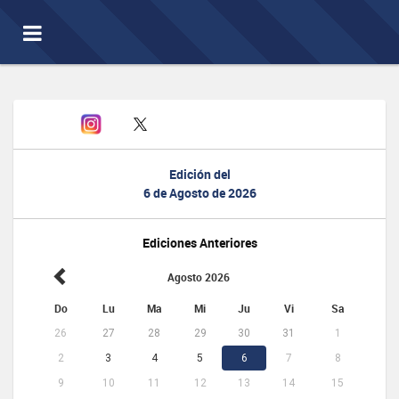
Toggle
navigation
Edición del
6 de Agosto de 2026
Ediciones Anteriores
Agosto 2026
Do
Lu
Ma
Mi
Ju
Vi
Sa
26
27
28
29
30
31
1
2
3
4
5
6
7
8
9
10
11
12
13
14
15