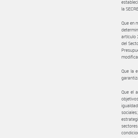
estable
la SECR
Que en m
determin
artículo
del Sect
Presupue
modifica
Que la e
garantiz
Que el a
objetiv
igualdad
sociale
estrate
sectore
condici