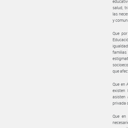
educativ
salud, t
las nece
y comuni
Que por
Educació
igualda
familia
estigm
socioeco
que afec
Que en A
existen
asisten 
privada 
Que en 
necesari