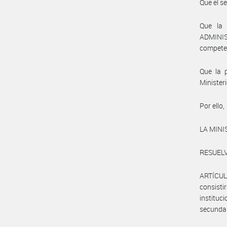
Que el s
Que la
ADMINIS
compete
Que la 
Minister
Por ello,
LA MIN
RESUELV
ARTÍCU
consisti
instituc
secundar