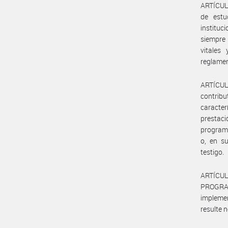
ARTÍCULO
de estu
instituc
siempre 
vitales
reglamen
ARTÍCUL
contribu
caracter
prestac
programá
o, en s
testigo.
ARTÍCU
PROGRAMA
implemen
resulte 