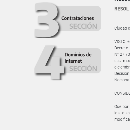
RESOL
Ciudad 
VISTO e
Decreto 
N° 27.70
sus mod
diciembr
Decisión
Nacional
CONSID
Que por 
las dis
modifica