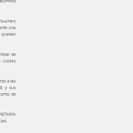
s alumnos
Vouchers
iante una
e puedan
mbiar de
s cuotas
do a las
9, y sus
 como de
CRETARÍA
ias.