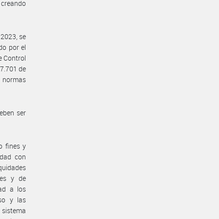
 creando
 2023, se
do por el
e Control
27.701 de
us normas
eben ser
 fines y
idad con
equidades
les y de
ad a los
so y las
 sistema