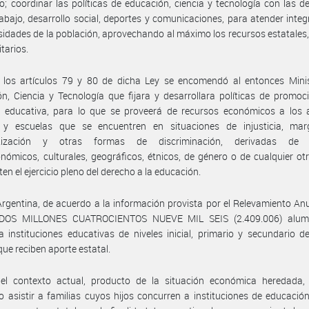
o; coordinar las políticas de educación, ciencia y tecnología con las de
rabajo, desarrollo social, deportes y comunicaciones, para atender inte
sidades de la población, aprovechando al máximo los recursos estatales,
tarios.
 los artículos 79 y 80 de dicha Ley se encomendó al entonces Minis
n, Ciencia y Tecnología que fijara y desarrollara políticas de promoc
d educativa, para lo que se proveerá de recursos económicos a los 
s y escuelas que se encuentren en situaciones de injusticia, marg
atización y otras formas de discriminación, derivadas de f
nómicos, culturales, geográficos, étnicos, de género o de cualquier otr
ten el ejercicio pleno del derecho a la educación.
rgentina, de acuerdo a la información provista por el Relevamiento An
 DOS MILLONES CUATROCIENTOS NUEVE MIL SEIS (2.409.006) alu
a instituciones educativas de niveles inicial, primario y secundario d
que reciben aporte estatal.
el contexto actual, producto de la situación económica heredada,
o asistir a familias cuyos hijos concurren a instituciones de educació