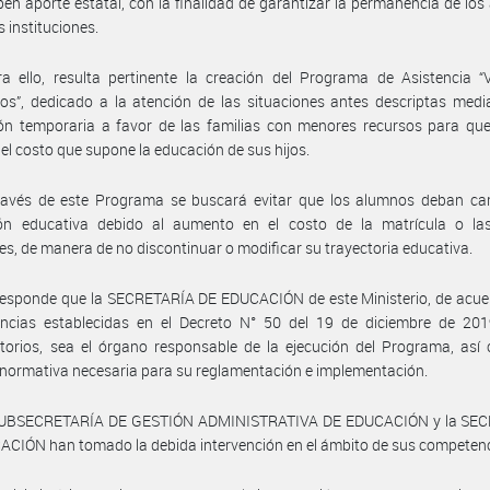
ben aporte estatal, con la finalidad de garantizar la permanencia de lo
s instituciones.
a ello, resulta pertinente la creación del Programa de Asistencia “
os”, dedicado a la atención de las situaciones antes descriptas med
ión temporaria a favor de las familias con menores recursos para qu
 el costo que supone la educación de sus hijos.
ravés de este Programa se buscará evitar que los alumnos deban ca
ción educativa debido al aumento en el costo de la matrícula o la
s, de manera de no discontinuar o modificar su trayectoria educativa.
esponde que la SECRETARÍA DE EDUCACIÓN de este Ministerio, de acuer
ncias establecidas en el Decreto N° 50 del 19 de diciembre de 201
torios, sea el órgano responsable de la ejecución del Programa, así
a normativa necesaria para su reglamentación e implementación.
SUBSECRETARÍA DE GESTIÓN ADMINISTRATIVA DE EDUCACIÓN y la SE
CIÓN han tomado la debida intervención en el ámbito de sus competenc