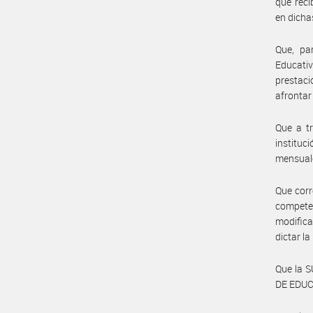
que reci
en dicha
Que, par
Educativ
prestac
afrontar
Que a t
institu
mensuale
Que corr
compete
modifica
dictar l
Que la 
DE EDUCA