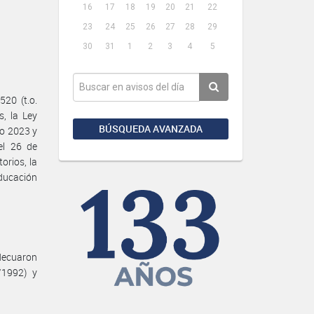
16
17
18
19
20
21
22
23
24
25
26
27
28
29
30
31
1
2
3
4
5
20 (t.o.
s, la Ley
BÚSQUEDA AVANZADA
io 2023 y
el 26 de
orios, la
ducación
adecuaron
/1992) y