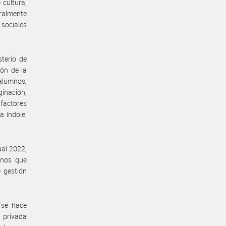
 cultura,
gralmente
 sociales
terio de
ión de la
alumnos,
inación,
actores
a índole,
ual 2022,
mnos que
e gestión
 se hace
n privada