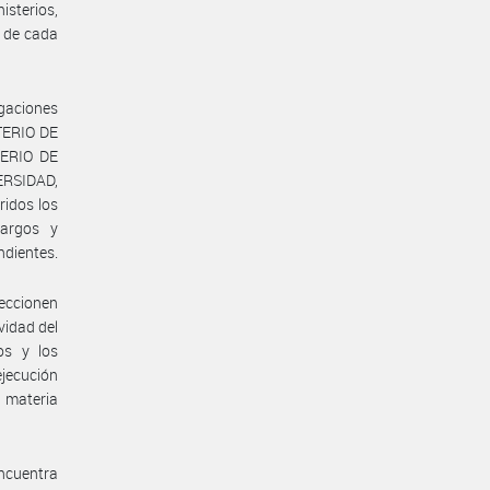
isterios,
 de cada
igaciones
TERIO DE
ERIO DE
RSIDAD,
idos los
cargos y
ndientes.
feccionen
vidad del
os y los
ejecución
 materia
encuentra