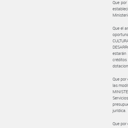
Que por 
estable
Ministeri
Que el a
oportun
CULTUR
DESARR
estarán
crédito
dotacion
Que por 
las modi
MINISTE
Servicio
presupu
jurídica.
Que por 