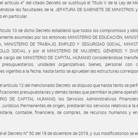
el artículo 4° del citado Decreto se sustituyó el Título V de la Ley de Min
ciéndose las facultades de la JEFATURA DE GABINETE DE MINISTROS y
o en particular.
rtículo 10 de dicho Decreto estableció que todos los compromisos y obl
amente asumidas por los entonces MINISTERIO DE EDUCACIÓN, MINIS
A, MINISTERIO DE TRABAJO, EMPLEO Y SEGURIDAD SOCIAL, MINIST
OLLO SOCIAL y por el MINISTERIO DE MUJERES, GÉNEROS Y DIVE
 a cargo del MINISTERIO DE CAPITAL HUMANO considerándose transfer
s presupuestarios, unidades organizativas, bienes, personal con 
es vigentes a la fecha, hasta tanto se aprueben las estructuras correspo
el artículo 12 del mencionado Decreto se dispuso que hasta tanto se per
ficaciones presupuestarias y demás tareas que permitan la plena operati
RIO DE CAPITAL HUMANO, los Servicios Administrativos Financier
s Jurídicos Permanentes de origen, prestarán los servicios relativos a la 
estaria, contable, financiera, de compras, de recursos humanos y en
el el Decreto N° 50 del 19 de diciembre de 2019, y sus modificatorios se 