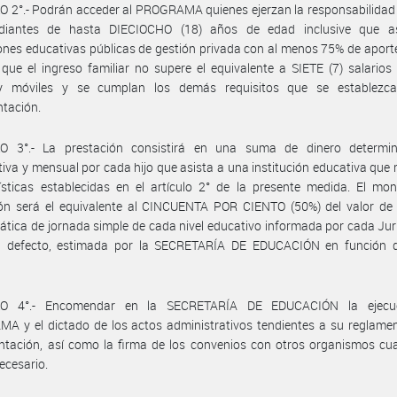
 2°.- Podrán acceder al PROGRAMA quienes ejerzan la responsabilidad
diantes de hasta DIECIOCHO (18) años de edad inclusive que a
iones educativas públicas de gestión privada con al menos 75% de aporte
que el ingreso familiar no supere el equivalente a SIETE (7) salario
 y móviles y se cumplan los demás requisitos que se establezc
tación.
O 3°.- La prestación consistirá en una suma de dinero determi
tiva y mensual por cada hijo que asista a una institución educativa que 
ísticas establecidas en el artículo 2° de la presente medida. El mo
ión será el equivalente al CINCUENTA POR CIENTO (50%) del valor de 
tica de jornada simple de cada nivel educativo informada por cada Jur
u defecto, estimada por la SECRETARÍA DE EDUCACIÓN en función 
LO 4°.- Encomendar en la SECRETARÍA DE EDUCACIÓN la ejecuc
 y el dictado de los actos administrativos tendientes a su reglamen
tación, así como la firma de los convenios con otros organismos cua
necesario.