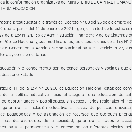
cida la conformación organizativa del MINISTERIO DE CAPITAL HUMANO,
ETARÍA EDUCACIÓN.
ateria presupuestaria, a través del Decreto N° 88 del 26 de diciembre de
ó que, a partir del 1° de enero de 2024 rigen, en virtud de lo estableci
 27 de la Ley N° 24.156 de Administración Financiera y de los Sistemas d
or Público Nacional y, sus modificatorias, las disposiciones de la Ley N° 
sto General de la Administración Nacional para el Ejercicio 2023, s
torias y complementarias.
ducación y el conocimiento son derechos personales y sociales que d
ados por el Estado.
rtículo 11 de la Ley N° 26.206 de Educación Nacional establece como
os de la política educativa nacional asegurar una educación de cal
 de oportunidades y posibilidades, sin desequilibrios regionales ni in
s; garantizar la inclusión educativa a través de políticas universa
gias pedagógicas y de asignación de recursos que otorguen priorid
s más desfavorecidos de la sociedad; garantizar a todos el acce
ones para la permanencia y el egreso de los diferentes niveles del