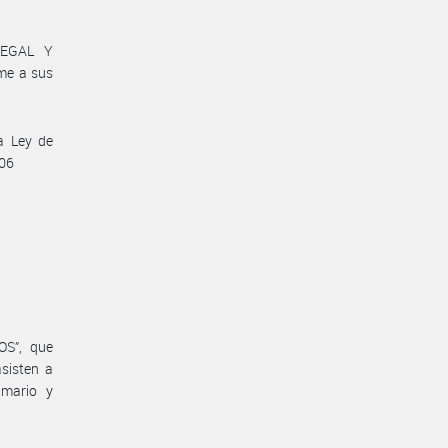
LEGAL Y
me a sus
a Ley de
206
S”, que
asisten a
imario y