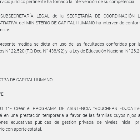
ervicio jurídico pertinente ha tomado la intervención de su competencia.
 SUBSECRETARÍA LEGAL de la SECRETARÍA DE COORDINACIÓN 
TRATIVA del MINISTERIO DE CAPITAL HUMANO ha intervenido confor
ncias.
presente medida se dicta en uso de las facultades conferidas por l
ios N° 22.520 (T.O. Dec. N° 438/92) y la Ley de Educación Nacional N° 26.
ISTRA DE CAPITAL HUMANO
E:
LO 1°.- Crear el PROGRAMA DE ASISTENCIA “VOUCHERS EDUCATIVO
rá en una prestación temporaria a favor de las familias cuyos hijos 
iones educativas públicas de gestión privada de niveles inicial, pr
io con aporte estatal.