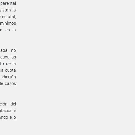
 parental
sistan a
 estatal,
s mínimos
an en la
nada, no
reúna las
nto de la
la cuota
isdicción
de casos
ión del
tación e
ndo ello