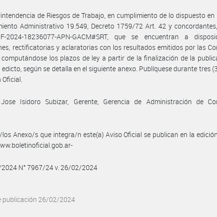
intendencia de Riesgos de Trabajo, en cumplimiento de lo dispuesto en 
iento Administrativo 19.549, Decreto 1759/72 Art. 42 y concordantes,
IF-2024-18236077-APN-GACM#SRT, que se encuentran a disposic
es, rectificatorias y aclaratorias con los resultados emitidos por las C
computándose los plazos de ley a partir de la finalización de la public
 edicto, según se detalla en el siguiente anexo. Publíquese durante tres (3
 Oficial.
 Jose Isidoro Subizar, Gerente, Gerencia de Administración de Co
.
/los Anexo/s que integra/n este(a) Aviso Oficial se publican en la edició
w.boletinoficial.gob.ar-
2/2024 N° 7967/24 v. 26/02/2024
e publicación 26/02/2024