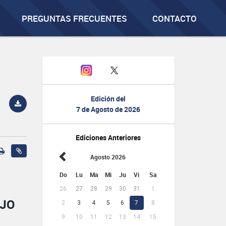
PREGUNTAS FRECUENTES
CONTACTO
Edición del
7 de Agosto de 2026
Ediciones Anteriores
Agosto 2026
Do
Lu
Ma
Mi
Ju
Vi
Sa
26
27
28
29
30
31
1
AJO
2
3
4
5
6
7
8
9
10
11
12
13
14
15