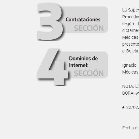
La Super
Procedim
según 
dictámen
Médicas 
presente
el Boletín
Ignacio
Médicas
NOTA: El
BORA -ww
e. 22/0
Fecha d