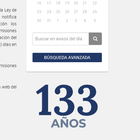
16
17
18
19
20
21
22
la Ley de
23
24
25
26
27
28
29
 notifica
30
31
1
2
3
4
5
ión los
omisiones
ación del
) días en
BÚSQUEDA AVANZADA
misiones
n web del