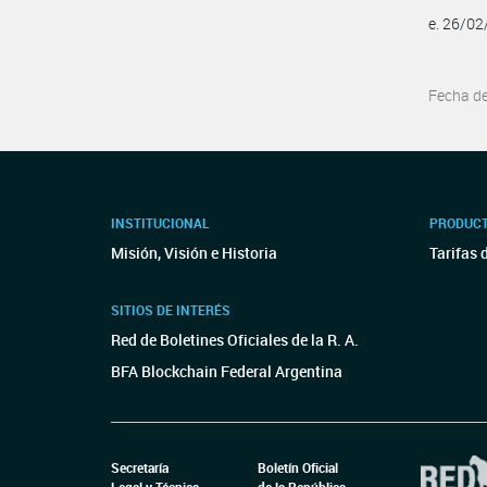
e. 26/0
Fecha d
INSTITUCIONAL
PRODUCT
Misión, Visión e Historia
Tarifas 
SITIOS DE INTERÉS
Red de Boletines Oficiales de la R. A.
BFA Blockchain Federal Argentina
Secretaría
Boletín Oficial
Legal y Técnica