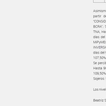
Asimismo
partir 
“CONSI
BCRA”.: 
TNA, Has
días del
MiPyME
INVERSI
días del
107,50% 
Se perci
Hasta 90
109,50% 
Sojeros:
Los nive
Beatriz 