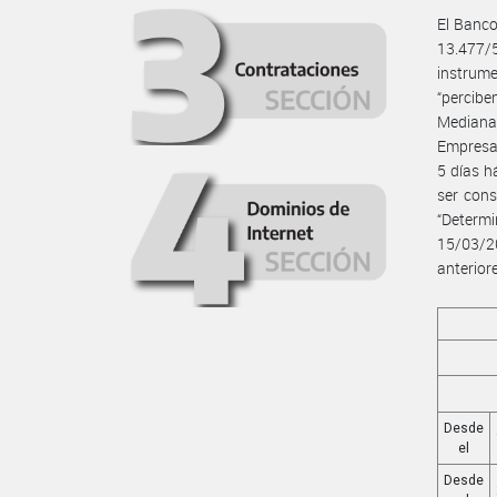
El Banco
13.477/
instrume
“percibe
Mediana
Empresa”
5 días h
ser cons
“Determ
15/03/2
anterior
Desde
el
Desde