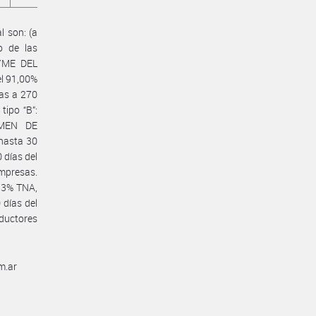
l son: (a
o de las
YME DEL
el 91,00%
as a 270
ipo “B”:
IMEN DE
hasta 30
 días del
Empresas.
 93% TNA,
 días del
oductores
m.ar