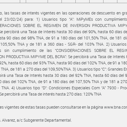
, las tasas de interés vigentes en las operaciones de descuento en gra
del 23/02/24) para: 1) Usuarios tipo “A”: MiPyMEs con cumplimient
DERACIONES SOBRE EL REGIMEN DE INVERSION PRODUCTIVA MIP
Se percibirá una Tasa de Interés hasta 30 días del 90%, hasta 60 días d
ta 90 días del 98% TNA, de 91 a 180 días del 101,50% TNA, de 181 dí
 105,50% TNA y de 181 a 360 días - SGR- del 103% TNA. 2) Usuarios t
s sin cumplimiento de las “CONSIDERACIONES SOBRE EL REG
ON PRODUCTIVA MIPYME DEL BCRA”: Se percibirá una Tasa de Interés 
 92%, hasta 60 días del 93% TNA, hasta 90 días del 102% TNA, de 91 a 180
TNA, de 181 a 270 días del 109,50%TNA. 3) Usuarios tipo “C”: Grandes 
birá una Tasa de Interés hasta 30 días del 92% TNA, hasta 60 días del
 días del 102% TNA, de 91 a 180 días del 107,50% TNA y de 181 a 270
TNA. 4) Usuarios tipo “D”: Condiciones Especiales Com “A” 7930 - Pr
 Se percibirá una Tasa de interés hasta 270 días: 120% TNA
les vigentes de estas tasas pueden consultarse en la página www.bna.co
S. Alvarez, a/c Subgerente Departamental.