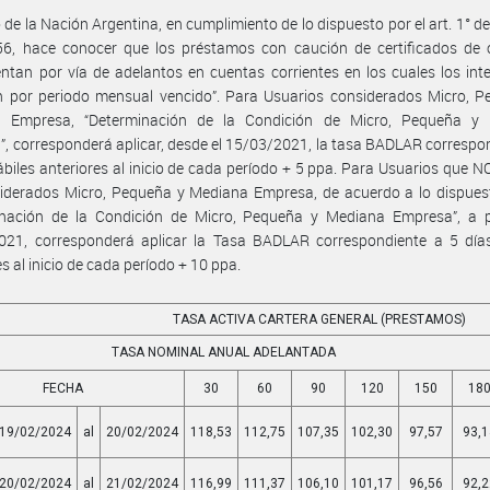
 de la Nación Argentina, en cumplimiento de lo dispuesto por el art. 1° de
56, hace conocer que los préstamos con caución de certificados de 
ntan por vía de adelantos en cuentas corrientes en los cuales los int
n por periodo mensual vencido”. Para Usuarios considerados Micro, P
 Empresa, “Determinación de la Condición de Micro, Pequeña y
, corresponderá aplicar, desde el 15/03/2021, la tasa BADLAR correspo
ábiles anteriores al inicio de cada período + 5 ppa. Para Usuarios que 
iderados Micro, Pequeña y Mediana Empresa, de acuerdo a lo dispuest
inación de la Condición de Micro, Pequeña y Mediana Empresa”, a pa
021, corresponderá aplicar la Tasa BADLAR correspondiente a 5 días
es al inicio de cada período + 10 ppa.
TASA ACTIVA CARTERA GENERAL (PRESTAMOS)
TASA NOMINAL ANUAL ADELANTADA
FECHA
30
60
90
120
150
18
19/02/2024
al
20/02/2024
118,53
112,75
107,35
102,30
97,57
93,1
20/02/2024
al
21/02/2024
116,99
111,37
106,10
101,17
96,56
92,2