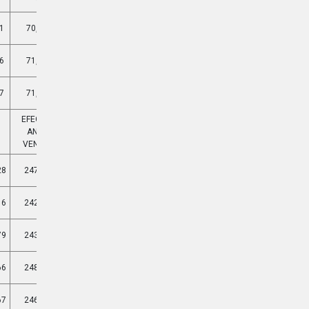
1
70,87%
9,641%
6
71,32%
9,757%
7
71,17%
9,717%
EFECTIVA
EFECTIVA
ANUAL
MENSUAL
VENCIDA
VENCIDA
28
247,99%
10,793%
16
242,15%
10,639%
79
243,32%
10,670%
66
248,72%
10,812%
67
246,85%
10,763%