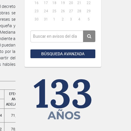
16
17
18
19
20
21
22
l decreto
23
24
25
26
27
28
29
obras se
ereses se
30
31
1
2
3
4
5
equeña y
 Mediana
ndiente a
NO puedan
o por la
BÚSQUEDA AVANZADA
rtir del
 hábiles
EFECTIVA
EFECTIVA
ANUAL
MENSUAL
0
ADELANTADA
ADELANTADA
4
71,26%
9,742%
2
70,77%
9,616%