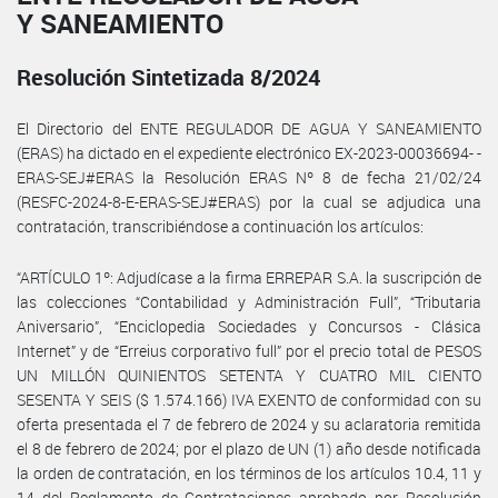
Y SANEAMIENTO
Resolución Sintetizada 8/2024
El Directorio del ENTE REGULADOR DE AGUA Y SANEAMIENTO
(ERAS) ha dictado en el expediente electrónico EX-2023-00036694- -
ERAS-SEJ#ERAS la Resolución ERAS Nº 8 de fecha 21/02/24
(RESFC-2024-8-E-ERAS-SEJ#ERAS) por la cual se adjudica una
contratación, transcribiéndose a continuación los artículos:
“ARTÍCULO 1º: Adjudícase a la firma ERREPAR S.A. la suscripción de
las colecciones “Contabilidad y Administración Full”, “Tributaria
Aniversario”, “Enciclopedia Sociedades y Concursos - Clásica
Internet” y de “Erreius corporativo full” por el precio total de PESOS
UN MILLÓN QUINIENTOS SETENTA Y CUATRO MIL CIENTO
SESENTA Y SEIS ($ 1.574.166) IVA EXENTO de conformidad con su
oferta presentada el 7 de febrero de 2024 y su aclaratoria remitida
el 8 de febrero de 2024; por el plazo de UN (1) año desde notificada
la orden de contratación, en los términos de los artículos 10.4, 11 y
14 del Reglamento de Contrataciones aprobado por Resolución