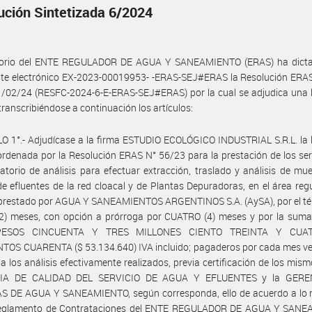
ución Sintetizada 6/2024
ctorio del ENTE REGULADOR DE AGUA Y SANEAMIENTO (ERAS) ha dicta
nte electrónico EX-2023-00019953- -ERAS-SEJ#ERAS la Resolución ERAS
/02/24 (RESFC-2024-6-E-ERAS-SEJ#ERAS) por la cual se adjudica una l
 transcribiéndose a continuación los artículos:
O 1°.- Adjudícase a la firma ESTUDIO ECOLÓGICO INDUSTRIAL S.R.L. la l
ordenada por la Resolución ERAS N° 56/23 para la prestación de los ser
atorio de análisis para efectuar extracción, traslado y análisis de mu
e efluentes de la red cloacal y de Plantas Depuradoras, en el área reg
 prestado por AGUA Y SANEAMIENTOS ARGENTINOS S.A. (AySA), por el té
2) meses, con opción a prórroga por CUATRO (4) meses y por la suma 
PESOS CINCUENTA Y TRES MILLONES CIENTO TREINTA Y CUA
TOS CUARENTA ($ 53.134.640) IVA incluido; pagaderos por cada mes ve
a los análisis efectivamente realizados, previa certificación de los mism
IA DE CALIDAD DEL SERVICIO DE AGUA Y EFLUENTES y la GERE
S DE AGUA Y SANEAMIENTO, según corresponda, ello de acuerdo a lo
Reglamento de Contrataciones del ENTE REGULADOR DE AGUA Y SAN