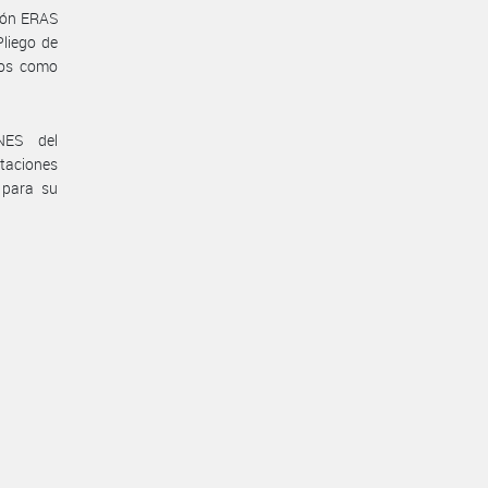
ción ERAS
Pliego de
tos como
NES del
taciones
 para su