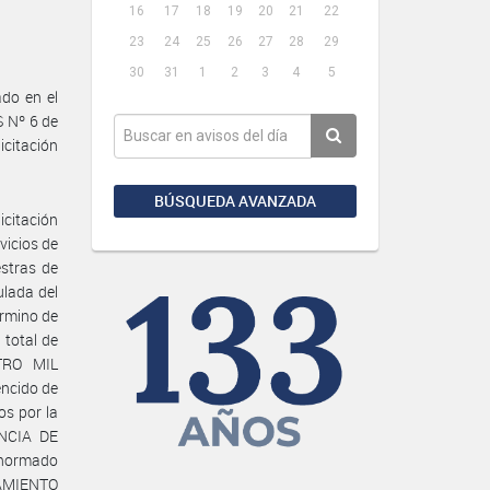
16
17
18
19
20
21
22
23
24
25
26
27
28
29
30
31
1
2
3
4
5
do en el
 Nº 6 de
icitación
BÚSQUEDA AVANZADA
icitación
vicios de
estras de
ulada del
rmino de
total de
TRO MIL
ncido de
os por la
NCIA DE
 normado
EAMIENTO