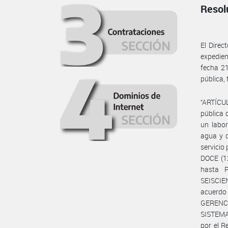
Resol
El Dire
expedie
fecha 21
pública,
“ARTÍCUL
pública 
un labor
agua y d
servicio
DOCE (1
hasta 
SEISCIEN
acuerdo 
GERENC
SISTEMA
por el 