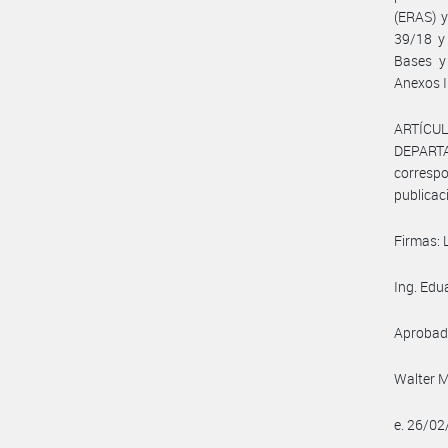
(ERAS) y
39/18 y 
Bases y
Anexos I
ARTÍCU
DEPARTA
corresp
publicac
Firmas: 
Ing. Edu
Aprobada
Walter M
e. 26/0