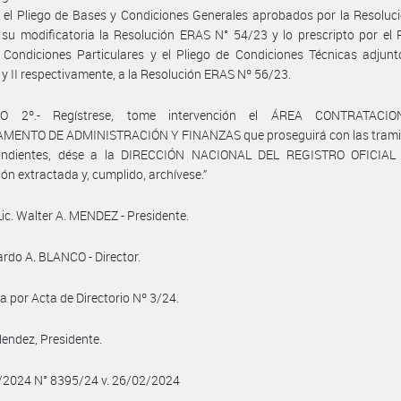
 el Pliego de Bases y Condiciones Generales aprobados por la Resolu
su modificatoria la Resolución ERAS N° 54/23 y lo prescripto por el 
 Condiciones Particulares y el Pliego de Condiciones Técnicas adjun
 y II respectivamente, a la Resolución ERAS Nº 56/23.
LO 2º.- Regístrese, tome intervención el ÁREA CONTRATACIO
MENTO DE ADMINISTRACIÓN Y FINANZAS que proseguirá con las trami
ondientes, dése a la DIRECCIÓN NACIONAL DEL REGISTRO OFICIAL
ión extractada y, cumplido, archívese.”
Lic. Walter A. MENDEZ - Presidente.
ardo A. BLANCO - Director.
 por Acta de Directorio Nº 3/24.
endez, Presidente.
2/2024 N° 8395/24 v. 26/02/2024