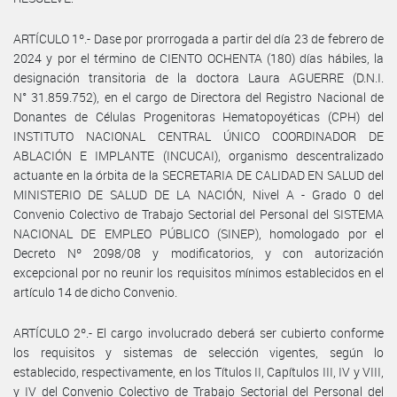
ARTÍCULO 1º.- Dase por prorrogada a partir del día 23 de febrero de
2024 y por el término de CIENTO OCHENTA (180) días hábiles, la
designación transitoria de la doctora Laura AGUERRE (D.N.I.
N° 31.859.752), en el cargo de Directora del Registro Nacional de
Donantes de Células Progenitoras Hematopoyéticas (CPH) del
INSTITUTO NACIONAL CENTRAL ÚNICO COORDINADOR DE
ABLACIÓN E IMPLANTE (INCUCAI), organismo descentralizado
actuante en la órbita de la SECRETARIA DE CALIDAD EN SALUD del
MINISTERIO DE SALUD DE LA NACIÓN, Nivel A - Grado 0 del
Convenio Colectivo de Trabajo Sectorial del Personal del SISTEMA
NACIONAL DE EMPLEO PÚBLICO (SINEP), homologado por el
Decreto Nº 2098/08 y modificatorios, y con autorización
excepcional por no reunir los requisitos mínimos establecidos en el
artículo 14 de dicho Convenio.
ARTÍCULO 2º.- El cargo involucrado deberá ser cubierto conforme
los requisitos y sistemas de selección vigentes, según lo
establecido, respectivamente, en los Títulos II, Capítulos III, IV y VIII,
y IV del Convenio Colectivo de Trabajo Sectorial del Personal del