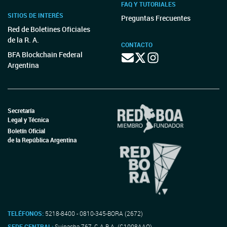
FAQ Y TUTORIALES
SITIOS DE INTERÉS
Preguntas Frecuentes
Red de Boletines Oficiales
de la R. A.
CONTACTO
BFA Blockchain Federal
Argentina
Secretaría
Legal y Técnica
Boletín Oficial
de la República Argentina
TELÉFONOS:
5218-8400 - 0810-345-BORA (2672)
SEDE CENTRAL:
Suipacha 767, C.A.B.A. (C1008AAO)