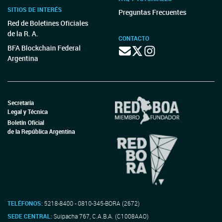
SITIOS DE INTERÉS
Preguntas Frecuentes
Red de Boletines Oficiales
de la R. A.
CONTACTO
BFA Blockchain Federal
Argentina
Secretaría
Legal y Técnica
Boletín Oficial
de la República Argentina
TELÉFONOS:
5218-8400 - 0810-345-BORA (2672)
SEDE CENTRAL:
Suipacha 767, C.A.B.A. (C1008AAO)