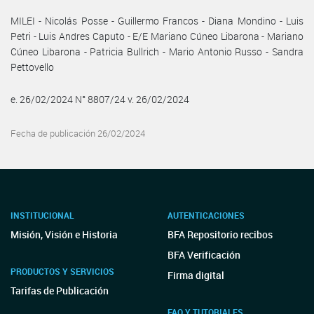
MILEI - Nicolás Posse - Guillermo Francos - Diana Mondino - Luis
Petri - Luis Andres Caputo - E/E Mariano Cúneo Libarona - Mariano
Cúneo Libarona - Patricia Bullrich - Mario Antonio Russo - Sandra
Pettovello
e. 26/02/2024 N° 8807/24 v. 26/02/2024
Fecha de publicación 26/02/2024
INSTITUCIONAL
AUTENTICACIONES
Misión, Visión e Historia
BFA Repositorio recibos
BFA Verificación
PRODUCTOS Y SERVICIOS
Firma digital
Tarifas de Publicación
FAQ Y TUTORIALES