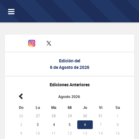
Toggle
navigation
Edición del
6 de Agosto de 2026
Ediciones Anteriores
Agosto 2026
Do
Lu
Ma
Mi
Ju
Vi
Sa
26
27
28
29
30
31
1
2
3
4
5
6
7
8
9
10
11
12
13
14
15