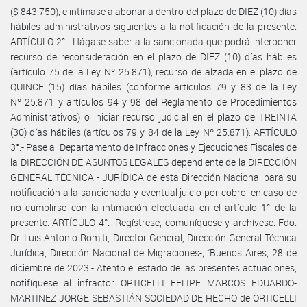
($ 843.750), e intímase a abonarla dentro del plazo de DIEZ (10) días
hábiles administrativos siguientes a la notificación de la presente.
ARTÍCULO 2°.- Hágase saber a la sancionada que podrá interponer
recurso de reconsideración en el plazo de DIEZ (10) días hábiles
(artículo 75 de la Ley Nº 25.871), recurso de alzada en el plazo de
QUINCE (15) días hábiles (conforme artículos 79 y 83 de la Ley
Nº 25.871 y artículos 94 y 98 del Reglamento de Procedimientos
Administrativos) o iniciar recurso judicial en el plazo de TREINTA
(30) días hábiles (artículos 79 y 84 de la Ley Nº 25.871). ARTÍCULO
3°.- Pase al Departamento de Infracciones y Ejecuciones Fiscales de
la DIRECCIÓN DE ASUNTOS LEGALES dependiente de la DIRECCIÓN
GENERAL TÉCNICA - JURÍDICA de esta Dirección Nacional para su
notificación a la sancionada y eventual juicio por cobro, en caso de
no cumplirse con la intimación efectuada en el artículo 1° de la
presente. ARTÍCULO 4°.- Regístrese, comuníquese y archívese. Fdo.
Dr. Luis Antonio Romiti, Director General, Dirección General Técnica
Jurídica, Dirección Nacional de Migraciones-; “Buenos Aires, 28 de
diciembre de 2023.- Atento el estado de las presentes actuaciones,
notifíquese al infractor ORTICELLI FELIPE MARCOS EDUARDO-
MARTINEZ JORGE SEBASTIÁN SOCIEDAD DE HECHO de ORTICELLI