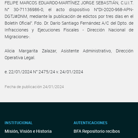
FELIPE MARCOS EDUARDO-MARTÍNEZ JORGE SEBASTIÁN, C.U.I.T.
N° 30-71136986-0, el acto dispositivo N°DI-2020-968-APN-
DGTJ#DNM, mediante la publicación de edictos por tres días en el
Boletín Oficial”. Fdo. Dr. Darío Santiago Fernández A/C del Dpto. de
Infracciones y Ejecuciones Fiscales - Dirección Nacional de
Migraciones-.
Alicia Margarita Zalazar, Asistente Administrativo, Dirección
Operativa Legal.
e. 22/01/2024 N° 2475/24 v. 24/01/2024
Fecha de publicación 24/01/2024
INSTITUCIONAL
AUTENTICACIONES
Misión, Visión e Historia
BFA Repositorio recibos