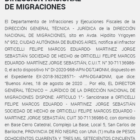
DE MIGRACIONES
El Departamento de Infracciones y Ejecuciones Fiscales de la
DIRECCIÓN GENERAL TÉCNICA - JURÍDICA de la DIRECCIÓN
NACIONAL DE MIGRACIONES, sito en Avda. Hipólito Yrigoyen
N° 952, CIUDAD AUTÓNOMA DE BUENOS AIRES, notifica al infractor
ORTICELLI FELIPE MARCOS EDUARDO- MARTINEZ JORGE
SEBASTIÁN SOCIEDAD DE HECHO de ORTICELLI FELIPE MARCOS
EDUARDO- MARTÍNEZ JORGE SEBASTIÁN, C.U.I.T. N° 30-71136986-
0, el acto dispositivo N° DI-2020-968-APN-DGTJ#DNM, dispuesto en
el Expediente EX-2018-36228571- -APN-DGA#DNM, que dice:
“Buenos Aires, 18 de agosto de 2020 … Por ello, EL DIRECTOR
GENERAL TÉCNICO – JURÍDICO DE LA DIRECCIÓN NACIONAL DE
MIGRACIONES DISPONE: ARTÍCULO 1°.- Sanciónase a ORTICELLI
FELIPE MARCOS EDUARDO - MARTINEZ JORGE SEBASTIÁN
SOCIEDAD DE HECHO de ORTICELLI FELIPE MARCOS EDUARDO -
MARTINEZ JORGE SEBASTIÁN, CUIT 30-71136986-0, con domicilio
en Base Cerro Catedral, Complejo La Base, Local 5, San Carlos de
Bariloche, PROVINCIA DE RÍO NEGRO, con UNA (1) multa de PESOS
OCHOCIENTOS CUARENTA Y TRES MIL SETECIENTOS CINCUENTA