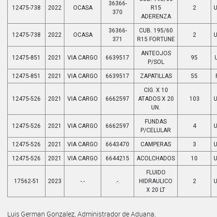
36366-
12475-738
2022
OCASA
R15
2
370
ADERENZA
36366-
CUB. 195/60
12475-738
2022
OCASA
2
371
R15 FORTUNE
ANTEOJOS
12475-851
2021
VIA CARGO
6639517
95
P/SOL
12475-851
2021
VIA CARGO
6639517
ZAPATILLAS
55
CIG. X 10
12475-526
2021
VIA CARGO
6662597
ATADOS X 20
103
UN.
FUNDAS
12475-526
2021
VIA CARGO
6662597
4
P/CELULAR
12475-526
2021
VIA CARGO
6643470
CAMPERAS
3
12475-526
2021
VIA CARGO
6644215
ACOLCHADOS
10
FLUIDO
17562-51
2023
-.-
.-.
HIDRAULICO
2
X 20 LT
Luis German Gonzalez, Administrador de Aduana.