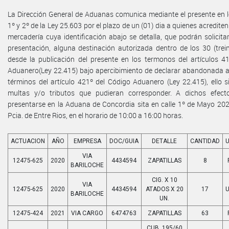
La Dirección General de Aduanas comunica mediante el presente en lo
1º y 2º de la Ley 25.603 por el plazo de un (01) dia a quienes acredite
mercadería cuya identificación abajo se detalla, que podrán solicita
presentación, alguna destinación autorizada dentro de los 30 (trei
desde la publicación del presente en los termonos del artículos 4
Aduanero(Ley 22.415) bajo apercibimiento de declarar abandonada a
términos del artículo 421º del Código Aduanero (Ley 22.415), ello s
multas y/o tributos que pudieran corresponder. A dichos efect
presentarse en la Aduana de Concordia sita en calle 1º de Mayo 202
Pcia. de Entre Rios, en el horario de 10:00 a 16:00 horas.
ACTUACION
AÑO
EMPRESA
DOC/GUIA
DETALLE
CANTIDAD
VIA
12475-625
2020
4434594
ZAPATILLAS
8
BARILOCHE
CIG. X 10
VIA
12475-625
2020
4434594
ATADOS X 20
17
BARILOCHE
UN.
12475-424
2021
VIA CARGO
6474763
ZAPATILLAS
63
CUB. 195/60