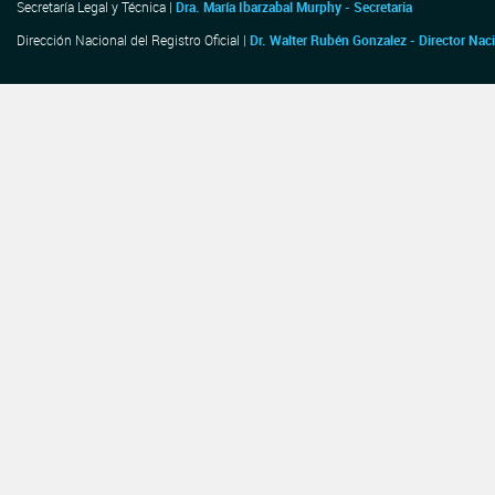
Secretaría Legal y Técnica |
Dra. María Ibarzabal Murphy - Secretaria
Dirección Nacional del Registro Oficial |
Dr. Walter Rubén Gonzalez - Director Nac