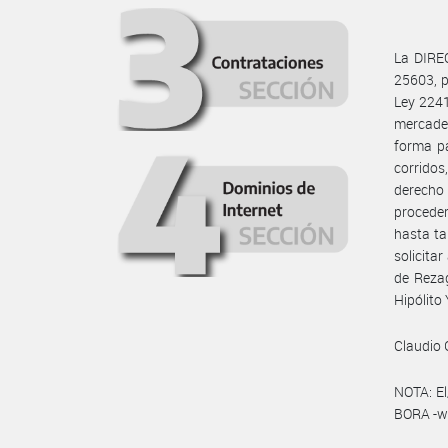
La DIREC
25603, p
Ley 2241
mercade
forma pa
corridos
derecho
proceder
hasta ta
solicita
de Rezag
Hipólito
Claudio 
NOTA: El
BORA -ww