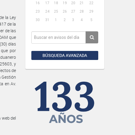
16
17
18
19
20
21
22
23
24
25
26
27
28
29
de la Ley
30
31
1
2
3
4
5
417 de la
er de las
GOAM que
(30) días
s que por
BÚSQUEDA AVANZADA
Aduanero
 25603, y
fectos de
n Gestión
ta en Av.
n web del