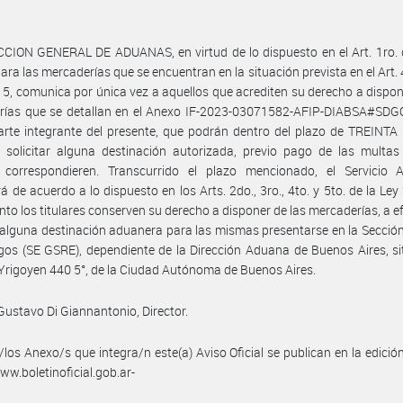
CION GENERAL DE ADUANAS, en virtud de lo dispuesto en el Art. 1ro. 
ara las mercaderías que se encuentran en la situación prevista en el Art. 
5, comunica por única vez a aquellos que acrediten su derecho a dispon
rías que se detallan en el Anexo IF-2023-03071582-AFIP-DIABSA#SD
rte integrante del presente, que podrán dentro del plazo de TREINTA 
, solicitar alguna destinación autorizada, previo pago de las multa
 correspondieren. Transcurrido el plazo mencionado, el Servicio 
á de acuerdo a lo dispuesto en los Arts. 2do., 3ro., 4to. y 5to. de la Ley
nto los titulares conserven su derecho a disponer de las mercaderías, a e
r alguna destinación aduanera para las mismas presentarse en la Secció
os (SE GSRE), dependiente de la Dirección Aduana de Buenos Aires, si
 Yrigoyen 440 5°, de la Ciudad Autónoma de Buenos Aires.
Gustavo Di Giannantonio, Director.
/los Anexo/s que integra/n este(a) Aviso Oficial se publican en la edició
w.boletinoficial.gob.ar-