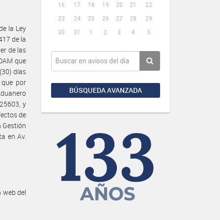
16
17
18
19
20
21
22
23
24
25
26
27
28
29
de la Ley
30
31
1
2
3
4
5
417 de la
er de las
GOAM que
(30) días
s que por
BÚSQUEDA AVANZADA
Aduanero
 25603, y
fectos de
n Gestión
ta en Av.
n web del