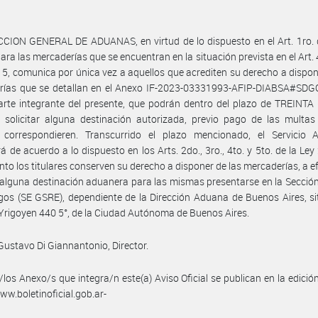
CION GENERAL DE ADUANAS, en virtud de lo dispuesto en el Art. 1ro. 
ara las mercaderías que se encuentran en la situación prevista en el Art. 
5, comunica por única vez a aquellos que acrediten su derecho a dispon
rías que se detallan en el Anexo IF-2023-03331993-AFIP-DIABSA#SD
rte integrante del presente, que podrán dentro del plazo de TREINTA 
, solicitar alguna destinación autorizada, previo pago de las multa
 correspondieren. Transcurrido el plazo mencionado, el Servicio 
á de acuerdo a lo dispuesto en los Arts. 2do., 3ro., 4to. y 5to. de la Ley
nto los titulares conserven su derecho a disponer de las mercaderías, a e
r alguna destinación aduanera para las mismas presentarse en la Secció
os (SE GSRE), dependiente de la Dirección Aduana de Buenos Aires, si
 Yrigoyen 440 5°, de la Ciudad Autónoma de Buenos Aires.
Gustavo Di Giannantonio, Director.
/los Anexo/s que integra/n este(a) Aviso Oficial se publican en la edició
w.boletinoficial.gob.ar-