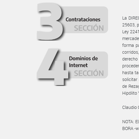
La DIREC
25603, p
Ley 2241
mercade
forma pa
corridos
derecho
proceder
hasta ta
solicita
de Rezag
Hipólito
Claudio 
NOTA: El
BORA -ww