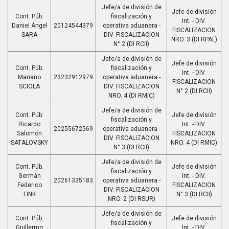
Jefe/a de división de
Jefe de división
Cont. Púb.
fiscalización y
Int. - DIV.
Daniel Ángel
20124544379
operativa aduanera -
FISCALIZACION
SARA
DIV. FISCALIZACION
NRO. 3 (DI RPAL)
N° 2 (DI RCII)
Jefe/a de división de
Jefe de división
Cont. Púb.
fiscalización y
Int. - DIV.
Mariano
23232912979
operativa aduanera -
FISCALIZACION
SCIOLA
DIV. FISCALIZACION
N° 2 (DI RCII)
NRO. 4 (DI RMIC)
Jefe/a de división de
Cont. Púb.
Jefe de división
fiscalización y
Ricardo
Int. - DIV.
20255672569
operativa aduanera -
Salomón
FISCALIZACION
DIV. FISCALIZACION
SATALOVSKY
NRO. 4 (DI RMIC)
N° 3 (DI RCII)
Jefe/a de división de
Cont. Púb.
Jefe de división
fiscalización y
Germán
Int. - DIV.
20261335183
operativa aduanera -
Federico
FISCALIZACION
DIV. FISCALIZACION
FINK
N° 3 (DI RCII)
NRO. 2 (DI RSUR)
Jefe/a de división de
Cont. Púb.
Jefe de división
fiscalización y
Guillermo
Int. - DIV.