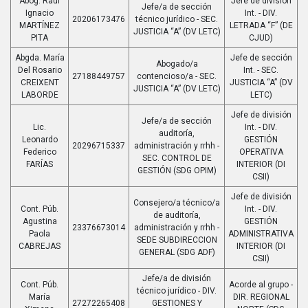
Abog. Raul
Jefe de división
Jefe/a de sección
Ignacio
Int. - DIV.
20206173476
técnico jurídico - SEC.
MARTÍNEZ
LETRADA “F” (DE
JUSTICIA “A” (DV LETC)
PITA
CJUD)
Abgda. María
Jefe de sección
Abogado/a
Del Rosario
Int. - SEC.
27188449757
contencioso/a - SEC.
CREIXENT
JUSTICIA “A” (DV
JUSTICIA “A” (DV LETC)
LABORDE
LETC)
Jefe de división
Jefe/a de sección
Lic.
Int. - DIV.
auditoría,
Leonardo
GESTIÓN
20296715337
administración y rrhh -
Federico
OPERATIVA
SEC. CONTROL DE
FARÍAS
INTERIOR (DI
GESTIÓN (SDG OPIM)
CSII)
Jefe de división
Consejero/a técnico/a
Cont. Púb.
Int. - DIV.
de auditoría,
Agustina
GESTIÓN
23376673014
administración y rrhh -
Paola
ADMINISTRATIVA
SEDE SUBDIRECCION
CABREJAS
INTERIOR (DI
GENERAL (SDG ADF)
CSII)
Jefe/a de división
Cont. Púb.
Acorde al grupo -
técnico jurídico - DIV.
María
DIR. REGIONAL
27272265408
GESTIONES Y