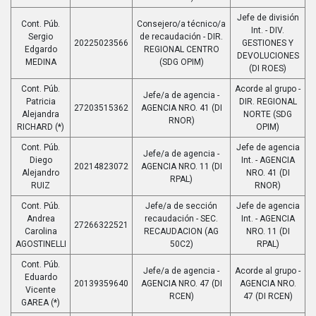
Jefe de división
Cont. Púb.
Consejero/a técnico/a
Int. - DIV.
Sergio
de recaudación - DIR.
20225023566
GESTIONES Y
Edgardo
REGIONAL CENTRO
DEVOLUCIONES
MEDINA
(SDG OPIM)
(DI ROES)
Cont. Púb.
Acorde al grupo -
Jefe/a de agencia -
Patricia
DIR. REGIONAL
27203515362
AGENCIA NRO. 41 (DI
Alejandra
NORTE (SDG
RNOR)
RICHARD (*)
OPIM)
Cont. Púb.
Jefe de agencia
Jefe/a de agencia -
Diego
Int. - AGENCIA
20214823072
AGENCIA NRO. 11 (DI
Alejandro
NRO. 41 (DI
RPAL)
RUIZ
RNOR)
Cont. Púb.
Jefe/a de sección
Jefe de agencia
Andrea
recaudación - SEC.
Int. - AGENCIA
27266322521
Carolina
RECAUDACION (AG
NRO. 11 (DI
AGOSTINELLI
50C2)
RPAL)
Cont. Púb.
Jefe/a de agencia -
Acorde al grupo -
Eduardo
20139359640
AGENCIA NRO. 47 (DI
AGENCIA NRO.
Vicente
RCEN)
47 (DI RCEN)
GAREA (*)