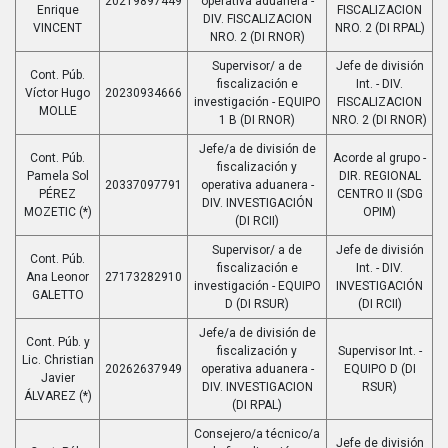
20219897449
operativa aduanera -
Enrique
FISCALIZACION
DIV. FISCALIZACION
VINCENT
NRO. 2 (DI RPAL)
NRO. 2 (DI RNOR)
Supervisor/ a de
Jefe de división
Cont. Púb.
fiscalización e
Int. - DIV.
Víctor Hugo
20230934666
investigación - EQUIPO
FISCALIZACION
MOLLE
1 B (DI RNOR)
NRO. 2 (DI RNOR)
Jefe/a de división de
Cont. Púb.
Acorde al grupo -
fiscalización y
Pamela Sol
DIR. REGIONAL
20337097791
operativa aduanera -
PÉREZ
CENTRO II (SDG
DIV. INVESTIGACIÓN
MOZETIC (*)
OPIM)
(DI RCII)
Supervisor/ a de
Jefe de división
Cont. Púb.
fiscalización e
Int. - DIV.
Ana Leonor
27173282910
investigación - EQUIPO
INVESTIGACIÓN
GALETTO
D (DI RSUR)
(DI RCII)
Jefe/a de división de
Cont. Púb. y
fiscalización y
Supervisor Int. -
Lic. Christian
20262637949
operativa aduanera -
EQUIPO D (DI
Javier
DIV. INVESTIGACION
RSUR)
ÁLVAREZ (*)
(DI RPAL)
Consejero/a técnico/a
Jefe de división