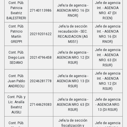
Cont. Púb.
Jefe de agencia
Jefe/a de agencia -
Patricia
Int. - AGENCIA
27140113986
AGENCIA NRO. 16 (DI
Beatriz
NRO. 47 (DI
RNOR)
BALESTRERI
RCEN)
Cont. Púb.
Jefe/a de sección
Jefe de agencia
Patricio
recaudación - SEC.
Int. - AGENCIA
20219201622
Martín
RECAUDACION (AG
NRO. 16 (DI
GREPPI
M051)
RNOR)
Jefe de agencia
Cont. Púb.
Jefe/a de agencia -
Int. - AGENCIA
Diego Luis
20214796458
AGENCIA NRO. 12 (DI
NRO. 63 (DI
SEDANO
RSUR)
RSUR)
Jefe de agencia
Cont. Púb.
Jefe/a de agencia -
Int. - AGENCIA
Juan Pablo
20246281778
AGENCIA NRO. 13 (DI
NRO. 12 (DI
ANDREOLI
RSUR)
RSUR)
Cont. Púb. y
Jefe/a de agencia -
Jefe de agencia
Lic. Analía
27144629383
AGENCIA NRO. 63 (DI
- AGENCIA NRO.
Beatriz
RSUR)
13 (DI RSUR)
AUSILI
Jefe/a de sección
Cont. Púb.
Jefe de agencia
fiscalización y