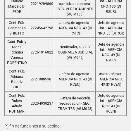
Claudio
Int. - AGENCIA
20219209860
operativa aduanera -
Marcelo DI
NRO. 100 (DI
SEC. VERIFICACIONES
PEDE
RSUR)
(AG M100)
Cont. Púb.
Jefe/a de agencia -
Jefe de agencia
Constanza
27245642798
AGENCIA NRO. 49 (DI
Int. - AGENCIA
GHIOTTO
RMIC)
NRO. 50 (DI RCII)
Cont. Púb. y
Jefe de agencia
Abgda.
Notificador/a - SEC.
Int. - AGENCIA
Romina
27261916822
COBRANZA JUDICIAL
NRO. 49 (DI
Vanesa
(AG M049)
RMIC)
FIORENTINO
Cont. Púb.
Jefe/a de agencia -
Asesor Mayor -
Adriana
27219805301
AGENCIA NRO. 43 (DI
AGENCIA NRO.
Beatriz
RCEN)
43 (DI RCEN)
GRILLE
Cont. Púb.
Jefe de agencia
Jefe/a de sección
Rubén
Int. - AGENCIA
20204930237
recaudación - SEC.
Adrián
NRO. 43 (DI
TRAMITES (AG M043)
ROITMAN
RCEN)
(*) fin de funciones a su pedido.