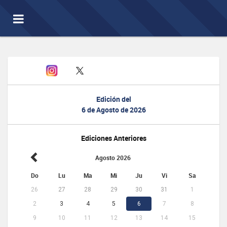
Toggle
navigation
Edición del
6 de Agosto de 2026
Ediciones Anteriores
Agosto 2026
Do
Lu
Ma
Mi
Ju
Vi
Sa
26
27
28
29
30
31
1
2
3
4
5
6
7
8
9
10
11
12
13
14
15