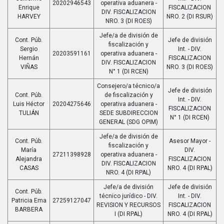
20202946543
operativa aduanera -
Enrique
FISCALIZACION
DIV. FISCALIZACION
HARVEY
NRO. 2 (DI RSUR)
NRO. 3 (DI ROES)
Jefe/a de división de
Cont. Púb.
Jefe de división
fiscalización y
Sergio
Int. - DIV.
20203591161
operativa aduanera -
Hernán
FISCALIZACION
DIV. FISCALIZACION
VIÑAS
NRO. 3 (DI ROES)
N° 1 (DI RCEN)
Consejero/a técnico/a
Jefe de división
Cont. Púb.
de fiscalización y
Int. - DIV.
Luis Héctor
20204275646
operativa aduanera -
FISCALIZACION
TULIÁN
SEDE SUBDIRECCION
N° 1 (DI RCEN)
GENERAL (SDG OPIM)
Jefe/a de división de
Cont. Púb.
Asesor Mayor -
fiscalización y
María
DIV.
27211398928
operativa aduanera -
Alejandra
FISCALIZACION
DIV. FISCALIZACION
CASAS
NRO. 4 (DI RPAL)
NRO. 4 (DI RPAL)
Jefe/a de división
Jefe de división
Cont. Púb.
técnico jurídico - DIV.
Int. - DIV.
Patricia Ema
27259127047
REVISION Y RECURSOS
FISCALIZACION
BARBERA
I (DI RPAL)
NRO. 4 (DI RPAL)