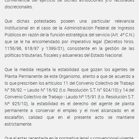
discrecionales.
Que dichas potestades poseen una particular relevancia
institucional en el caso de la Administración Federal de Ingresos
Públicos en razón de la función estratégica del servicio (Art. 4º C.N.)
que se le ha encomendado por imperativo legal (Decretos Nros.
1156/96, 618/97 y 1399/01), consistente en la gestión de las
políticas tributarias, fiscales y aduaneras del Estado Nacional.
Que la medida respeta la estabilidad que gozan los agentes de
Planta Permanente de este Organismo, atento a que de acuerdo a
lo que prescriben los artículos 11 del Convenio Colectivo de Trabajo
N° 56/92 – Laudo N° 16/92 (t.o. Resolución S.T. N° 924/10) y 14 del
Convenio Colectivo de Trabajo - Laudo Nº 15/91 (t.o. Resolución S.T.
Nº 925/10), la estabilidad es el derecho del agente de planta
permanente a conservar el empleo y el nivel alcanzado en el
escalafón, calidad que en el presente acto se mantiene
estrictamente.
Que al estar receptada en la normativa legal y convencional vigente,