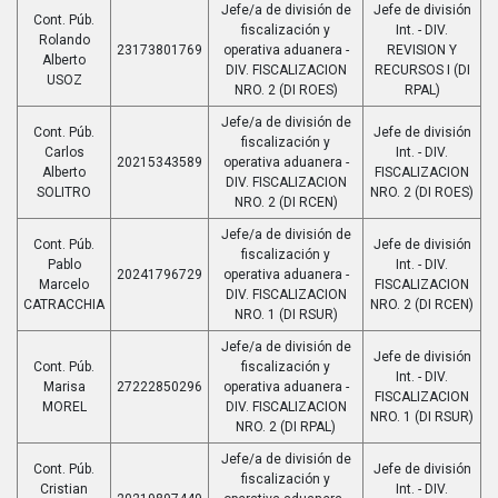
Jefe/a de división de
Jefe de división
Cont. Púb.
fiscalización y
Int. - DIV.
Rolando
23173801769
operativa aduanera -
REVISION Y
Alberto
DIV. FISCALIZACION
RECURSOS I (DI
USOZ
NRO. 2 (DI ROES)
RPAL)
Jefe/a de división de
Cont. Púb.
Jefe de división
fiscalización y
Carlos
Int. - DIV.
20215343589
operativa aduanera -
Alberto
FISCALIZACION
DIV. FISCALIZACION
SOLITRO
NRO. 2 (DI ROES)
NRO. 2 (DI RCEN)
Jefe/a de división de
Cont. Púb.
Jefe de división
fiscalización y
Pablo
Int. - DIV.
20241796729
operativa aduanera -
Marcelo
FISCALIZACION
DIV. FISCALIZACION
CATRACCHIA
NRO. 2 (DI RCEN)
NRO. 1 (DI RSUR)
Jefe/a de división de
Jefe de división
Cont. Púb.
fiscalización y
Int. - DIV.
Marisa
27222850296
operativa aduanera -
FISCALIZACION
MOREL
DIV. FISCALIZACION
NRO. 1 (DI RSUR)
NRO. 2 (DI RPAL)
Jefe/a de división de
Cont. Púb.
Jefe de división
fiscalización y
Cristian
Int. - DIV.