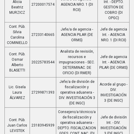
Alicia
Int. - DEPTO.
27200017574
AGENCIA NRO. 1 (DI
Beatriz
GESTION DE
RCII)
MURZICZ
COBRO (DI
OPGC)
Cont. Púb.
Jefe/a de agencia -
Jefe de agencia
Silvia
27233140665
AGENCIA PILAR (DE
Int. - AGENCIA
Carolina
ORMS)
NRO. 1 (DI RCII)
COMINIELLO
Analista de revisión,
Cont. Púb.
recursos e
Jefe de agencia
Osmar
20225783544
impugnaciones - SEC.
Int. - AGENCIA
Alberto
DETERMINAC. DE
PILAR (DE ORMS)
BLASETTI
OFICIO (DI RMER)
Jefe/a de división de
Acorde al grupo -
Lic. Gisela
fiscalización y
DIV.
Laura
27299871393
operativa aduanera -
INVESTIGACIÓN
ÁLVAREZ
DIV. INVESTIGACIÓN 3
3 (DE INGC)
(DE INGC)
Consejero/a técnico/a
de fiscalización y
Jefe de división
Cont. Púb.
operativa aduanera -
Int. - DIV.
Juan Carlos
23183945939
DEPTO. FISCALIZACION
INVESTIGACIÓN
LEVSTEK
GDES. CONT. NAC. (DI
3 (DE INGC)