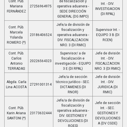
Cont. Púb.
de fiscalización y
Int. - DIV.
Mariana
27256964975
operativa aduanera -
INVESTIGACION
FERNÁNDEZ
SEDE DIRECCIÓN
(DI RPAL)
GENERAL (DG IMPO)
Jefe/a de división de
Cont. Púb.
fiscalización y
Supervisor Int. -
Marcela
23186406524
operativa aduanera -
EQUIPO 3 B (DI
Yolanda
DIV. FISCALIZACION
RCEN)
ROMERO (*)
NRO. 3 (DI RMIC)
Cont. Púb.
Supervisor/ a de
Jefe de división
Carlos
fiscalización e
Int. - DIV.
20226564323
Antonio
investigación - EQUIPO
FISCALIZACION
TERRADAS
3 E (DI RPAL)
NRO. 3 (DI RMIC)
Jefe/a de sección
Jefe de división
Abgda. Carla
técnico jurídico - SEC.
Int. - DIV.
27291001314
Lina ACOSTA
DICTAMENES (DI
JURIDICA (DI
RNOR)
RMIC)
Jefe/a de división de
Jefe de sección
fiscalización y
Cont. Púb.
Int. - SEC.
operativa aduanera -
Karin Ariana
23173632444
GESTIONES Y
DIV. GESTIONES Y
SANTONI (*)
DEVOLUCIONES
DEVOLUCIONES (DI
A (DV CGDE)
ROES)