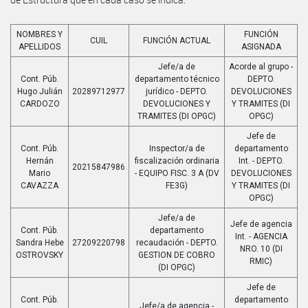
NOMBRES Y
FUNCIÓN
CUIL
FUNCIÓN ACTUAL
APELLIDOS
ASIGNADA
Jefe/a de
Acorde al grupo -
Cont. Púb.
departamento técnico
DEPTO.
Hugo Julián
20289712977
jurídico - DEPTO.
DEVOLUCIONES
CARDOZO
DEVOLUCIONES Y
Y TRAMITES (DI
TRAMITES (DI OPGC)
OPGC)
Jefe de
Cont. Púb.
Inspector/a de
departamento
Hernán
fiscalización ordinaria
Int. - DEPTO.
20215847986
Mario
- EQUIPO FISC. 3 A (DV
DEVOLUCIONES
CAVAZZA
FE3G)
Y TRAMITES (DI
OPGC)
Jefe/a de
Jefe de agencia
Cont. Púb.
departamento
Int. - AGENCIA
Sandra Hebe
27209220798
recaudación - DEPTO.
NRO. 10 (DI
OSTROVSKY
GESTION DE COBRO
RMIC)
(DI OPGC)
Jefe de
Cont. Púb.
departamento
Jefe/a de agencia -