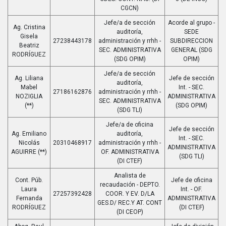
CGCN)
Jefe/a de sección
Acorde al grupo -
Ag. Cristina
auditoría,
SEDE
Gisela
27238443178
administración y rrhh -
SUBDIRECCION
Beatriz
SEC. ADMINISTRATIVA
GENERAL (SDG
RODRÍGUEZ
(SDG OPIM)
OPIM)
Jefe/a de sección
Ag. Liliana
Jefe de sección
auditoría,
Mabel
Int. - SEC.
27186162876
administración y rrhh -
NOZIGLIA
ADMINISTRATIVA
SEC. ADMINISTRATIVA
(**)
(SDG OPIM)
(SDG TLI)
Jefe/a de oficina
Jefe de sección
Ag. Emiliano
auditoría,
Int. - SEC.
Nicolás
20310468917
administración y rrhh -
ADMINISTRATIVA
AGUIRRE (**)
OF. ADMINISTRATIVA
(SDG TLI)
(DI CTEF)
Analista de
Cont. Púb.
Jefe de oficina
recaudación - DEPTO.
Laura
Int. - OF.
27257392428
COOR. Y EV. D/LA
Fernanda
ADMINISTRATIVA
GES.D/ REC.Y AT. CONT
RODRÍGUEZ
(DI CTEF)
(DI CEOP)