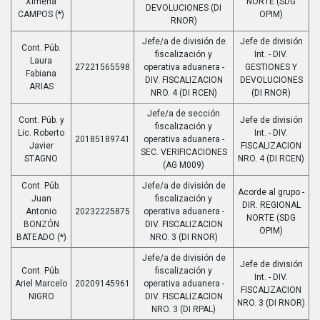
Ximena
NORTE (SDG
DEVOLUCIONES (DI
CAMPOS (*)
OPIM)
RNOR)
Jefe/a de división de
Jefe de división
Cont. Púb.
fiscalización y
Int. - DIV.
Laura
27221565598
operativa aduanera -
GESTIONES Y
Fabiana
DIV. FISCALIZACION
DEVOLUCIONES
ARIAS
NRO. 4 (DI RCEN)
(DI RNOR)
Jefe/a de sección
Cont. Púb. y
Jefe de división
fiscalización y
Lic. Roberto
Int. - DIV.
20185189741
operativa aduanera -
Javier
FISCALIZACION
SEC. VERIFICACIONES
STAGNO
NRO. 4 (DI RCEN)
(AG M009)
Cont. Púb.
Jefe/a de división de
Acorde al grupo -
Juan
fiscalización y
DIR. REGIONAL
Antonio
20232225875
operativa aduanera -
NORTE (SDG
BONZÓN
DIV. FISCALIZACION
OPIM)
BATEADO (*)
NRO. 3 (DI RNOR)
Jefe/a de división de
Jefe de división
Cont. Púb.
fiscalización y
Int. - DIV.
Ariel Marcelo
20209145961
operativa aduanera -
FISCALIZACION
NIGRO
DIV. FISCALIZACION
NRO. 3 (DI RNOR)
NRO. 3 (DI RPAL)