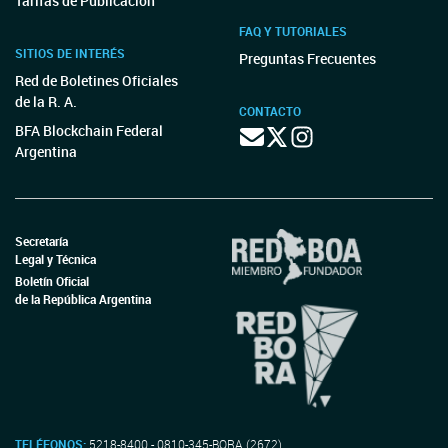
Tarifas de Publicación
FAQ Y TUTORIALES
SITIOS DE INTERÉS
Preguntas Frecuentes
Red de Boletines Oficiales
de la R. A.
CONTACTO
BFA Blockchain Federal
Argentina
Secretaría
Legal y Técnica
Boletín Oficial
de la República Argentina
TELÉFONOS:
5218-8400 - 0810-345-BORA (2672)