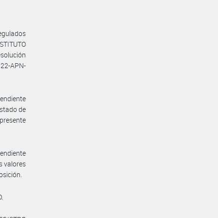
regulados
NSTITUTO
solución
322-APN-
endiente
istado de
 presente
endiente
s valores
osición.
.