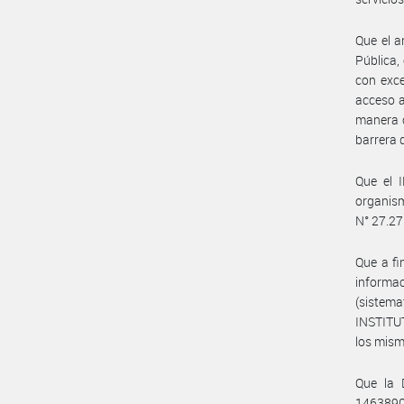
Que el a
Pública,
con exce
acceso a
manera c
barrera q
Que el 
organism
N° 27.27
Que a fi
informa
(sistema
INSTITU
los mism
Que la 
1463890