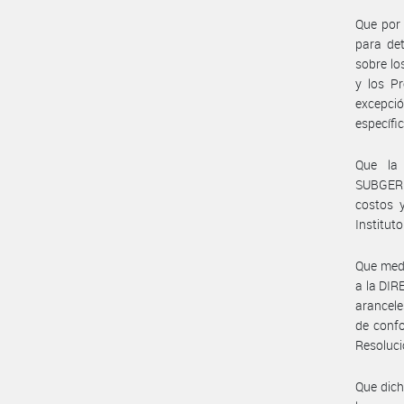
Que por 
para det
sobre lo
y los P
excepci
específi
Que la
SUBGERE
costos y
Instituto
Que medi
a la DI
arancele
de confo
Resoluc
Que dich