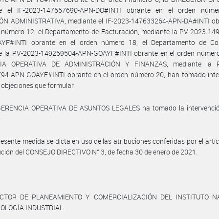
e el IF-2023-147557690-APN-DO#INTI obrante en el orden núme
ÓN ADMINISTRATIVA, mediante el IF-2023-147633264-APN-DA#INTI ob
n número 12, el Departamento de Facturación, mediante la PV-2023-14
YF#INTI obrante en el orden número 18, el Departamento de Co
e la PV-2023-149259504-APN-GOAYF#INTI obrante en el orden número 
IA OPERATIVA DE ADMINISTRACIÓN Y FINANZAS, mediante la P
94-APN-GOAYF#INTI obrante en el orden número 20, han tomado inte
r objeciones que formular.
GERENCIA OPERATIVA DE ASUNTOS LEGALES ha tomado la intervenció
.
resente medida se dicta en uso de las atribuciones conferidas por el artíc
ución del CONSEJO DIRECTIVO N° 3, de fecha 30 de enero de 2021.
ECTOR DE PLANEAMIENTO Y COMERCIALIZACIÓN DEL INSTITUTO N
OLOGÍA INDUSTRIAL