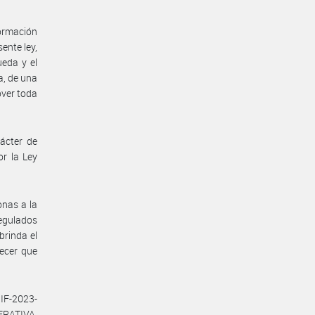
formación
ente ley,
ueda y el
a, de una
over toda
ácter de
r la Ley
onas a la
egulados
brinda el
ecer que
IF-2023-
ERATIVA,