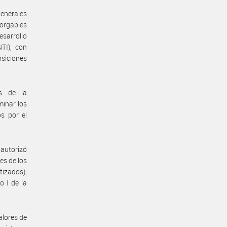
generales
torgables
esarrollo
TI), con
siciones
s de la
inar los
os por el
 autorizó
s de los
tizados),
o I de la
alores de