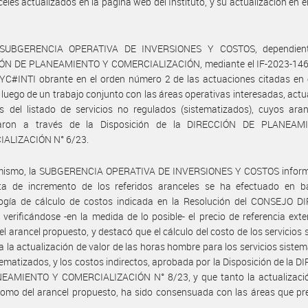
celes actualizados en la página web del Instituto, y su actualización en e
.
 SUBGERENCIA OPERATIVA DE INVERSIONES Y COSTOS, dependient
ÓN DE PLANEAMIENTO Y COMERCIALIZACIÓN, mediante el IF-2023-14
C#INTI obrante en el orden número 2 de las actuaciones citadas en e
luego de un trabajo conjunto con las áreas operativas interesadas, actua
s del listado de servicios no regulados (sistematizados), cuyos ara
zaron a través de la Disposición de la DIRECCIÓN DE PLANEA
ALIZACIÓN N° 6/23.
mismo, la SUBGERENCIA OPERATIVA DE INVERSIONES Y COSTOS inform
ta de incremento de los referidos aranceles se ha efectuado en b
ogía de cálculo de costos indicada en la Resolución del CONSEJO D
 verificándose -en la medida de lo posible- el precio de referencia ext
 el arancel propuesto, y destacó que el cálculo del costo de los servicios s
a la actualización de valor de las horas hombre para los servicios siste
tematizados, y los costos indirectos, aprobada por la Disposición de la 
EAMIENTO Y COMERCIALIZACIÓN N° 8/23, y que tanto la actualizació
omo del arancel propuesto, ha sido consensuada con las áreas que pr
.