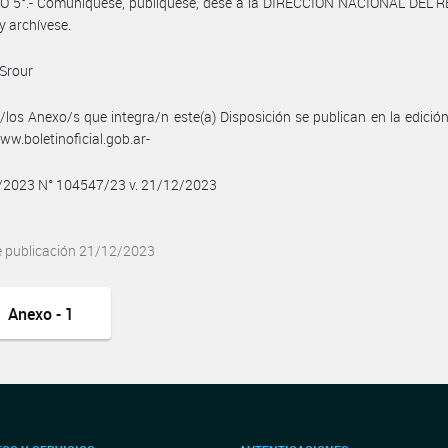
O 5°.- Comuníquese, publíquese, dese a la DIRECCIÓN NACIONAL DEL 
y archívese.
 Srour
/los Anexo/s que integra/n este(a) Disposición se publican en la edició
w.boletinoficial.gob.ar-
2/2023 N° 104547/23 v. 21/12/2023
e publicación 21/12/2023
Anexo - 1