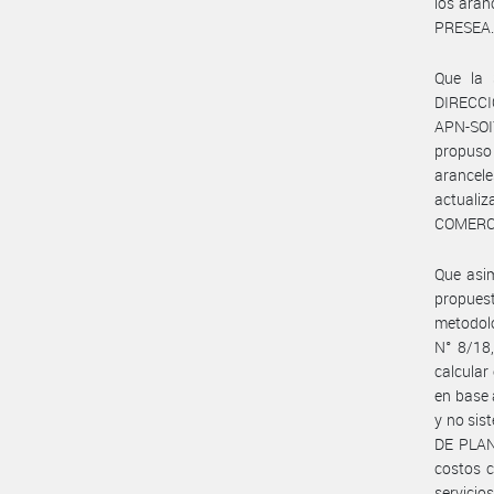
los aran
PRESEA
Que la
DIRECCI
APN-SOIY
propuso 
arancele
actuali
COMERCI
Que asi
propues
metodol
N° 8/18,
calcular
en base 
y no sis
DE PLAN
costos c
servicios