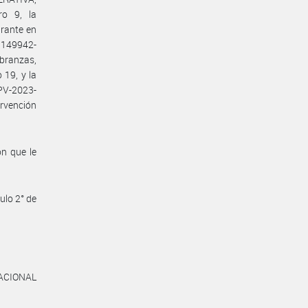
ro 9, la
rante en
9149942-
branzas,
19, y la
V-2023-
rvención
n que le
ulo 2° de
ACIONAL