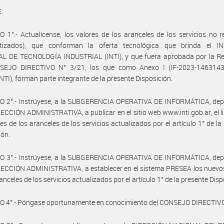
:
 1°.- Actualícense, los valores de los aranceles de los servicios no 
atizados), que conforman la oferta tecnológica que brinda el I
L DE TECNOLOGÍA INDUSTRIAL (INTI), y que fuera aprobada por la Re
SEJO DIRECTIVO N° 3/21, los que como Anexo I (IF-2023-146314
TI), forman parte integrante de la presente Disposición.
O 2°.- Instrúyese, a la SUBGERENCIA OPERATIVA DE INFORMÁTICA, dep
RECCIÓN ADMINISTRATIVA, a publicar en el sitio web www.inti.gob.ar, el l
res de los aranceles de los servicios actualizados por el artículo 1° de la
ión.
O 3°.- Instrúyese, a la SUBGERENCIA OPERATIVA DE INFORMÁTICA, dep
RECCIÓN ADMINISTRATIVA, a establecer en el sistema PRESEA los nuevo
anceles de los servicios actualizados por el artículo 1° de la presente Disp
O 4°.- Póngase oportunamente en conocimiento del CONSEJO DIRECTIVO