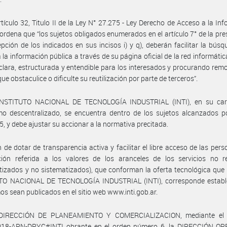
rtículo 32, Titulo II de la Ley N° 27.275 - Ley Derecho de Acceso a la In
 ordena que “los sujetos obligados enumerados en el artículo 7° de la pres
pción de los indicados en sus incisos i) y q), deberán facilitar la búsq
 la información pública a través de su página oficial de la red informátic
lara, estructurada y entendible para los interesados y procurando rem
ue obstaculice o dificulte su reutilización por parte de terceros”.
INSTITUTO NACIONAL DE TECNOLOGÍA INDUSTRIAL (INTI), en su car
o descentralizado, se encuentra dentro de los sujetos alcanzados po
5, y debe ajustar su accionar a la normativa precitada.
n de dotar de transparencia activa y facilitar el libre acceso de las pers
ción referida a los valores de los aranceles de los servicios no r
tizados y no sistematizados), que conforman la oferta tecnológica que 
TO NACIONAL DE TECNOLOGÍA INDUSTRIAL (INTI), corresponde establ
os sean publicados en el sitio web www.inti.gob.ar.
DIRECCIÓN DE PLANEAMIENTO Y COMERCIALIZACION, mediante el 
18-APN-DPYC#INTI obrante en el orden número 6, la DIRECCIÓN OP