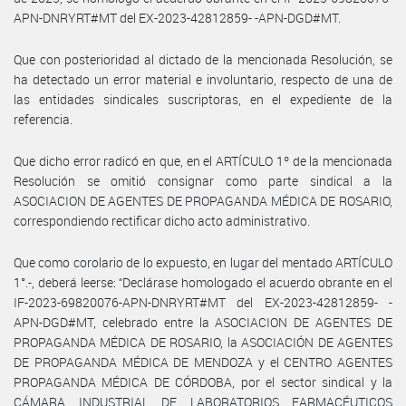
APN-DNRYRT#MT del EX-2023-42812859- -APN-DGD#MT.
Que con posterioridad al dictado de la mencionada Resolución, se
ha detectado un error material e involuntario, respecto de una de
las entidades sindicales suscriptoras, en el expediente de la
referencia.
Que dicho error radicó en que, en el ARTÍCULO 1º de la mencionada
Resolución se omitió consignar como parte sindical a la
ASOCIACION DE AGENTES DE PROPAGANDA MÉDICA DE ROSARIO,
correspondiendo rectificar dicho acto administrativo.
Que como corolario de lo expuesto, en lugar del mentado ARTÍCULO
1°.-, deberá leerse: “Declárase homologado el acuerdo obrante en el
IF-2023-69820076-APN-DNRYRT#MT del EX-2023-42812859- -
APN-DGD#MT, celebrado entre la ASOCIACION DE AGENTES DE
PROPAGANDA MÉDICA DE ROSARIO, la ASOCIACIÓN DE AGENTES
DE PROPAGANDA MÉDICA DE MENDOZA y el CENTRO AGENTES
PROPAGANDA MÉDICA DE CÓRDOBA, por el sector sindical y la
CÁMARA INDUSTRIAL DE LABORATORIOS FARMACÉUTICOS