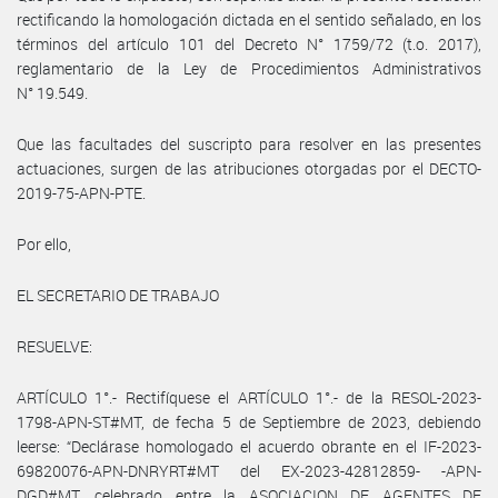
rectificando la homologación dictada en el sentido señalado, en los
términos del artículo 101 del Decreto N° 1759/72 (t.o. 2017),
reglamentario de la Ley de Procedimientos Administrativos
N° 19.549.
Que las facultades del suscripto para resolver en las presentes
actuaciones, surgen de las atribuciones otorgadas por el DECTO-
2019-75-APN-PTE.
Por ello,
EL SECRETARIO DE TRABAJO
RESUELVE:
ARTÍCULO 1°.- Rectifíquese el ARTÍCULO 1°.- de la RESOL-2023-
1798-APN-ST#MT, de fecha 5 de Septiembre de 2023, debiendo
leerse: “Declárase homologado el acuerdo obrante en el IF-2023-
69820076-APN-DNRYRT#MT del EX-2023-42812859- -APN-
DGD#MT, celebrado entre la ASOCIACION DE AGENTES DE