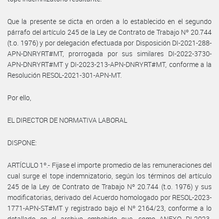
Que la presente se dicta en orden a lo establecido en el segundo
párrafo del artículo 245 de la Ley de Contrato de Trabajo Nº 20.744
(t.o. 1976) y por delegación efectuada por Disposición DI-2021-288-
APN-DNRYRT#MT, prorrogada por sus similares DI-2022-3730-
APN-DNRYRT#MT y DI-2023-213-APN-DNRYRT#MT, conforme a la
Resolución RESOL-2021-301-APN-MT.
Por ello,
EL DIRECTOR DE NORMATIVA LABORAL
DISPONE:
ARTÍCULO 1º.- Fijase el importe promedio de las remuneraciones del
cual surge el tope indemnizatorio, según los términos del artículo
245 de la Ley de Contrato de Trabajo Nº 20.744 (t.o. 1976) y sus
modificatorias, derivado del Acuerdo homologado por RESOL-2023-
1771-APN-ST#MT y registrado bajo el Nº 2164/23, conforme a lo
detallado en el archivo embebido que, como ANEXO DI-2023-