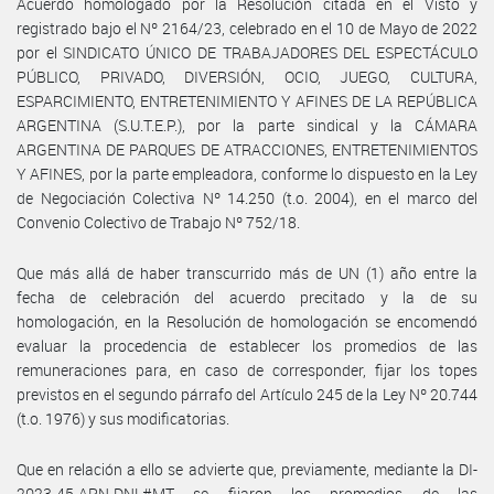
Acuerdo homologado por la Resolución citada en el Visto y
registrado bajo el Nº 2164/23, celebrado en el 10 de Mayo de 2022
por el SINDICATO ÚNICO DE TRABAJADORES DEL ESPECTÁCULO
PÚBLICO, PRIVADO, DIVERSIÓN, OCIO, JUEGO, CULTURA,
ESPARCIMIENTO, ENTRETENIMIENTO Y AFINES DE LA REPÚBLICA
ARGENTINA (S.U.T.E.P.), por la parte sindical y la CÁMARA
ARGENTINA DE PARQUES DE ATRACCIONES, ENTRETENIMIENTOS
Y AFINES, por la parte empleadora, conforme lo dispuesto en la Ley
de Negociación Colectiva Nº 14.250 (t.o. 2004), en el marco del
Convenio Colectivo de Trabajo Nº 752/18.
Que más allá de haber transcurrido más de UN (1) año entre la
fecha de celebración del acuerdo precitado y la de su
homologación, en la Resolución de homologación se encomendó
evaluar la procedencia de establecer los promedios de las
remuneraciones para, en caso de corresponder, fijar los topes
previstos en el segundo párrafo del Artículo 245 de la Ley Nº 20.744
(t.o. 1976) y sus modificatorias.
Que en relación a ello se advierte que, previamente, mediante la DI-
2023-45-APN-DNL#MT se fijaron los promedios de las