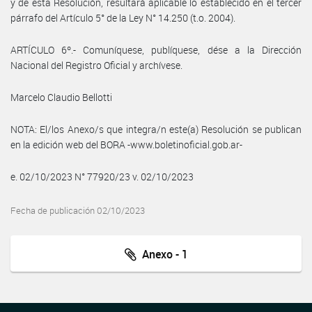
y de esta Resolución, resultará aplicable lo establecido en el tercer
párrafo del Artículo 5° de la Ley N° 14.250 (t.o. 2004).
ARTÍCULO 6º.- Comuníquese, publíquese, dése a la Dirección
Nacional del Registro Oficial y archívese.
Marcelo Claudio Bellotti
NOTA: El/los Anexo/s que integra/n este(a) Resolución se publican
en la edición web del BORA -www.boletinoficial.gob.ar-
e. 02/10/2023 N° 77920/23 v. 02/10/2023
Fecha de publicación 02/10/2023
Anexo - 1