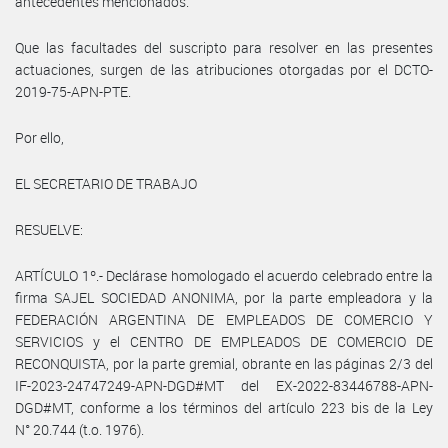
antecedentes mencionados.
Que las facultades del suscripto para resolver en las presentes
actuaciones, surgen de las atribuciones otorgadas por el DCTO-
2019-75-APN-PTE.
Por ello,
EL SECRETARIO DE TRABAJO
RESUELVE:
ARTÍCULO 1º.- Declárase homologado el acuerdo celebrado entre la
firma SAJEL SOCIEDAD ANONIMA, por la parte empleadora y la
FEDERACIÓN ARGENTINA DE EMPLEADOS DE COMERCIO Y
SERVICIOS y el CENTRO DE EMPLEADOS DE COMERCIO DE
RECONQUISTA, por la parte gremial, obrante en las páginas 2/3 del
IF-2023-24747249-APN-DGD#MT del EX-2022-83446788-APN-
DGD#MT, conforme a los términos del artículo 223 bis de la Ley
N° 20.744 (t.o. 1976).