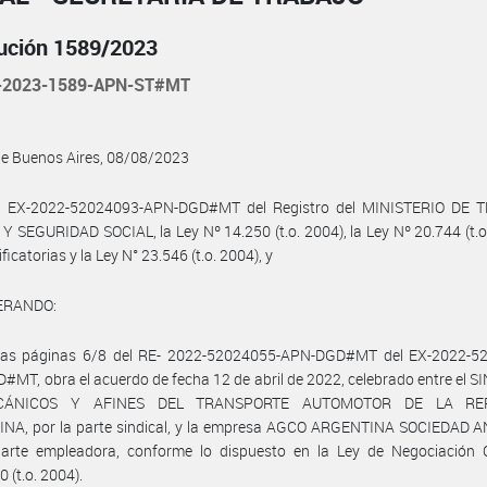
ución 1589/2023
-2023-1589-APN-ST#MT
de Buenos Aires, 08/08/2023
l EX-2022-52024093-APN-DGD#MT del Registro del MINISTERIO DE 
 SEGURIDAD SOCIAL, la Ley Nº 14.250 (t.o. 2004), la Ley Nº 20.744 (t.o
icatorias y la Ley N° 23.546 (t.o. 2004), y
ERANDO:
las páginas 6/8 del RE- 2022-52024055-APN-DGD#MT del EX-2022-5
MT, obra el acuerdo de fecha 12 de abril de 2022, celebrado entre el 
CÁNICOS Y AFINES DEL TRANSPORTE AUTOMOTOR DE LA REP
NA, por la parte sindical, y la empresa AGCO ARGENTINA SOCIEDAD 
parte empleadora, conforme lo dispuesto en la Ley de Negociación C
 (t.o. 2004).