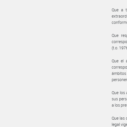
Que a t
extraord
conforme
Que res
correspo
(t.o. 197
Que el 
correspo
ámbitos
personer
Que los 
sus pers
a los pr
Que las 
legal vig