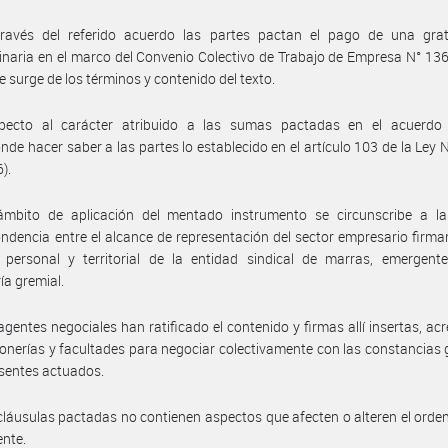
ravés del referido acuerdo las partes pactan el pago de una grati
inaria en el marco del Convenio Colectivo de Trabajo de Empresa N° 136
 surge de los términos y contenido del texto.
pecto al carácter atribuido a las sumas pactadas en el acuerdo r
nde hacer saber a las partes lo establecido en el artículo 103 de la Ley 
6).
ámbito de aplicación del mentado instrumento se circunscribe a la 
ndencia entre el alcance de representación del sector empresario firman
 personal y territorial de la entidad sindical de marras, emergent
ía gremial.
agentes negociales han ratificado el contenido y firmas allí insertas, ac
onerías y facultades para negociar colectivamente con las constancias
esentes actuados.
cláusulas pactadas no contienen aspectos que afecten o alteren el ord
ente.