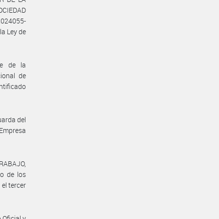
SOCIEDAD
2024055-
a Ley de
te de la
ional de
ntificado
uarda del
 Empresa
TRABAJO,
o de los
el tercer
Oficial y