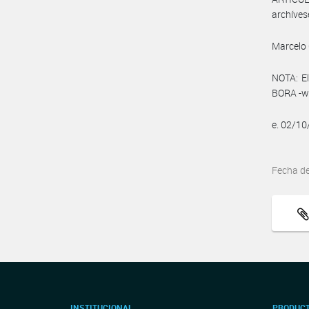
archíves
Marcelo 
NOTA: El
BORA -ww
e. 02/1
Fecha d
INSTITUCIONAL
PRODUCT