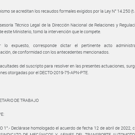
ismo se acreditan los recaudos formales exigidos por la Ley N° 14.250 (t.
sesoría Técnico Legal de la Dirección Nacional de Relaciones y Regulac
de este Ministerio, tomó la intervención que le compete.
 lo expuesto, corresponde dictar el pertinente acto administr
ación, de conformidad con los antecedentes mencionados.
facultades del suscripto para resolver en las presentes actuaciones, surg
iones otorgadas por el DECTO-2019-75-APN-PTE.
ETARIO DE TRABAJO
E:
 1°.- Declárase homologado el acuerdo de fecha 12 de abril de 2022, 
el SINDICATO DE MECÁNICOS Y AFINES DEL TRANSPORTE AUTOMOTO