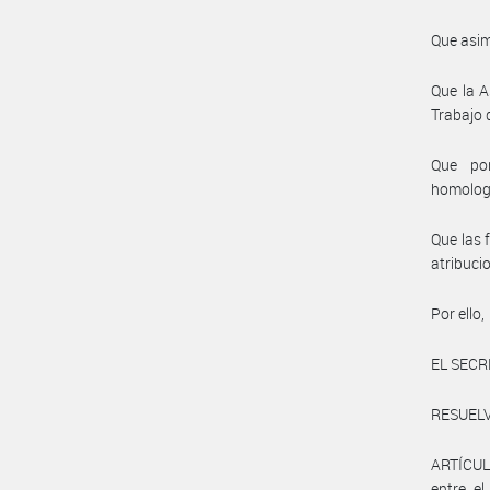
Que asim
Que la A
Trabajo 
Que por
homolog
Que las 
atribuc
Por ello,
EL SECR
RESUELV
ARTÍCULO
entre 