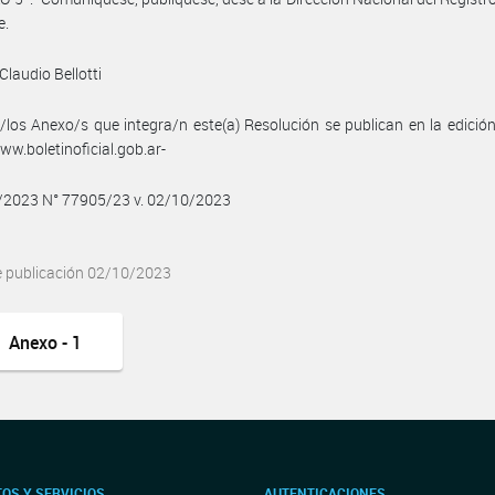
e.
Claudio Bellotti
/los Anexo/s que integra/n este(a) Resolución se publican en la edició
w.boletinoficial.gob.ar-
0/2023 N° 77905/23 v. 02/10/2023
e publicación 02/10/2023
Anexo - 1
OS Y SERVICIOS
AUTENTICACIONES