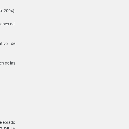
o. 2004).
iones del
ativo de
en de las
celebrado
R DE LA