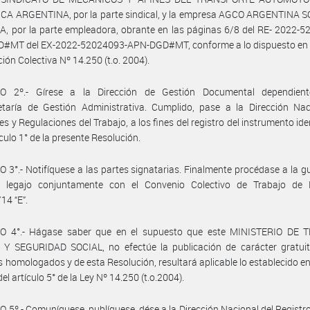
CA ARGENTINA, por la parte sindical, y la empresa AGCO ARGENTINA 
 por la parte empleadora, obrante en las páginas 6/8 del RE- 2022-5
#MT del EX-2022-52024093-APN-DGD#MT, conforme a lo dispuesto en l
ión Colectiva Nº 14.250 (t.o. 2004).
O 2º.- Gírese a la Dirección de Gestión Documental dependien
etaría de Gestión Administrativa. Cumplido, pase a la Dirección Nac
es y Regulaciones del Trabajo, a los fines del registro del instrumento ide
ículo 1° de la presente Resolución.
 3°.- Notifíquese a las partes signatarias. Finalmente procédase a la g
e legajo conjuntamente con el Convenio Colectivo de Trabajo de
14 “E”.
O 4°.- Hágase saber que en el supuesto que este MINISTERIO DE 
Y SEGURIDAD SOCIAL, no efectúe la publicación de carácter gratuit
 homologados y de esta Resolución, resultará aplicable lo establecido en 
el artículo 5° de la Ley Nº 14.250 (t.o.2004).
 5º.- Comuníquese, publíquese, dése a la Dirección Nacional del Registro 