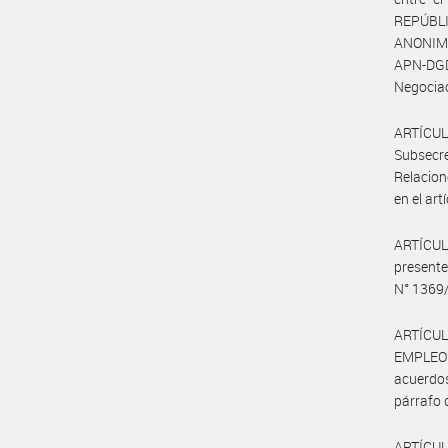
REPÚBLI
ANONIMA,
APN-DGD
Negociac
ARTÍCUL
Subsecr
Relacion
en el art
ARTÍCULO
present
N° 1369/
ARTÍCUL
EMPLEO 
acuerdos
párrafo d
ARTÍCULO