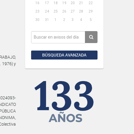
16
17
18
19
20
21
22
23
24
25
26
27
28
29
30
31
1
2
3
4
5
BÚSQUEDA AVANZADA
TRABAJO,
. 1976) y
2024093-
SINDICATO
ÚBLICA
ANONIMA,
olectiva