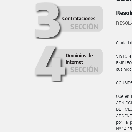
Resol
RESOL
Ciudad 
VISTO e
EMPLEO Y
sus modif
CONSID
Que en 
APN-DGD#
DE ME
ARGENTI
por la 
Nº 14.250