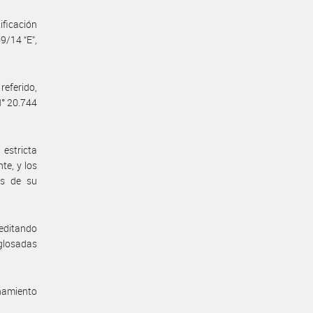
ficación
9/14 “E”,
eferido,
N° 20.744
estricta
te, y los
es de su
reditando
 glosadas
enamiento