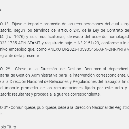
:
 1º.- Fíjase el importe promedio de las remuneraciones del cual surg
atorio, según los términos del artículo 245 de la Ley de Contrato d
44 (t.o. 1976) y sus modificatorias, derivado del acuerdo homologad
023-1735-APN-ST#MT y registrado bajo el Nº 2151/23, conforme a lo d
rchivo embebido que, como ANEXO DI-2023-105905456-APN-DNRYRT#
tegrante de la presente.
O 2º.- Gírese a la Dirección de Gestión Documental dependien
taría de Gestión Administrativa para la intervención correspondiente.
se a la Dirección Nacional de Relaciones y Regulaciones del Trabajo a fin 
e el importe promedio de las remuneraciones fijado por este acto y 
atorio resultante y proceda a la guarda correspondiente.
 3º.- Comuníquese, publíquese, dése a la Dirección Nacional del Registro 
e.
blo Titiro