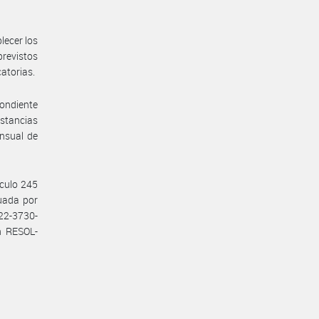
lecer los
previstos
catorias.
pondiente
nstancias
ensual de
ículo 245
tuada por
22-3730-
n RESOL-