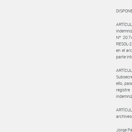
DISPONE
ARTÍCULO
indemniz
Nº 20.7
RESOL-2
en el a
parte in
ARTÍCUL
Subsecre
ello, pa
registr
indemniz
ARTÍCULO
archíves
Jorge Pa