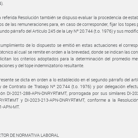
4).
a referida Resolución también se dispuso evaluar la procedencia de estab
s de las remuneraciones para, en caso de corresponder, fijar los topes 
gundo párrafo del Artículo 245 de la Ley Nº 20.744 (t.o. 1976) y sus modifi
umplimiento de lo dispuesto se emitió en estas actuaciones el corres
técnico al cual se remite en orden a la brevedad, donde se indican las co
licitan los criterios adoptados para la determinación del promedio m
ciones y del tope indemnizatorio resultante.
resente se dicta en orden a lo establecido en el segundo párrafo del art
y de Contrato de Trabajo Nº 20.744 (t.o. 1976) y por delegación efec
ción DI-2021-288-APN-DNRYRT#MT, prorrogada por sus similares DI-20
YRT#MT y DI-2023-213-APN-DNRYRT#MT, conforme a la Resolució
1-APN-MT.
ECTOR DE NORMATIVA LABORAL