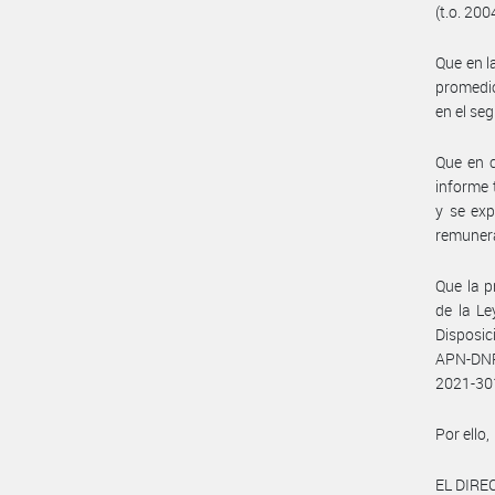
(t.o. 200
Que en l
promedio
en el se
Que en c
informe 
y se exp
remunera
Que la p
de la Le
Disposi
APN-DNR
2021-30
Por ello,
EL DIR