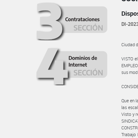
Dispo
DI-202
Ciudad 
VISTO e
EMPLEO Y
sus modi
CONSID
Que en 
las esca
Visto y 
SINDIC
CONSTRU
Trabajo 