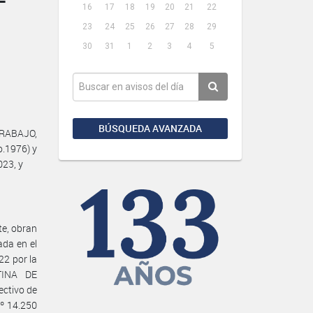
16
17
18
19
20
21
22
23
24
25
26
27
28
29
30
31
1
2
3
4
5
BÚSQUEDA AVANZADA
TRABAJO,
o.1976) y
023, y
e, obran
ada en el
22 por la
TINA DE
ctivo de
Nº 14.250