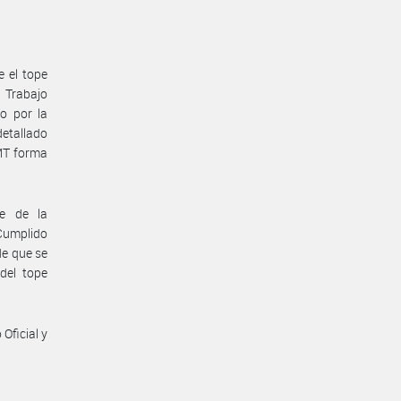
e el tope
e Trabajo
o por la
etallado
MT forma
te de la
 Cumplido
de que se
del tope
Oficial y