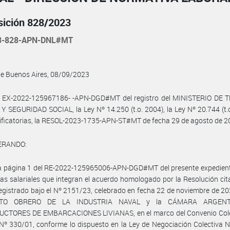
sición 828/2023
3-828-APN-DNL#MT
de Buenos Aires, 08/09/2023
l EX-2022-125967186- -APN-DGD#MT del registro del MINISTERIO DE 
 SEGURIDAD SOCIAL, la Ley Nº 14.250 (t.o. 2004), la Ley Nº 20.744 (t.
ficatorias, la RESOL-2023-1735-APN-ST#MT de fecha 29 de agosto de 2
ERANDO:
la página 1 del RE-2022-125965006-APN-DGD#MT del presente expedient
las salariales que integran el acuerdo homologado por la Resolución cit
registrado bajo el Nº 2151/23, celebrado en fecha 22 de noviembre de 20
ATO OBRERO DE LA INDUSTRIA NAVAL y la CÁMARA ARGEN
CTORES DE EMBARCACIONES LIVIANAS, en el marco del Convenio Cole
Nº 330/01, conforme lo dispuesto en la Ley de Negociación Colectiva 