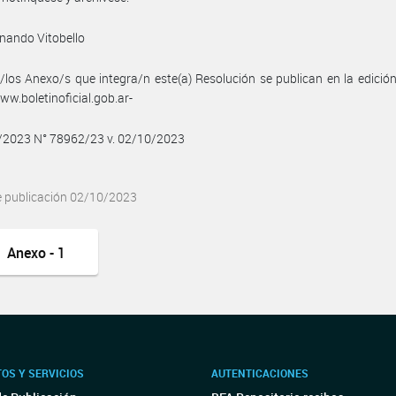
rnando Vitobello
/los Anexo/s que integra/n este(a) Resolución se publican en la edició
w.boletinoficial.gob.ar-
0/2023 N° 78962/23 v. 02/10/2023
e publicación 02/10/2023
Anexo - 1
OS Y SERVICIOS
AUTENTICACIONES