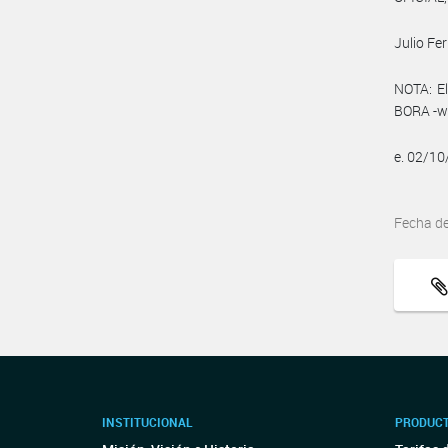
Julio Fe
NOTA: El
BORA -ww
e. 02/1
Fecha d
INSTITUCIONAL
PRODUCT