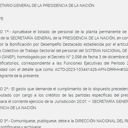
ETARIO GENERAL DE LA PRESIDENCIA DE LA NACIÓN
E:
O 1º.- Apruébase el listado de personal de la planta permanente de
 de la SECRETARÍA GENERAL de la PRESIDENCIA DE LA NACIÓN, en con
bir la Bonificación por Desempeño Destacado establecida por el artícu
 Colectivo de Trabajo Sectorial del personal del SISTEMA NACIONAL D
(SINEP), homologado por el Decreto N° 2.098 de fecha 3 de diciembre 
ficatorios, correspondiente a las Funciones Ejecutivas del Período 
idad con el detalle que como ACTO-2023-103441426-APN-DRRHH#S
tegrante de la presente.
 2º.- El gasto que demande el cumplimiento de lo dispuesto preceden
putado con cargo a los créditos de las partidas específicas del pre
para el corriente ejercicio de la Jurisdicción 20.01 – SECRETARÍA GENE
NCIA DE LA NACIÓN.
O 3º.- Comuníquese, publíquese, dése a la DIRECCIÓN NACIONAL DEL 
 notifíquese y archívese.