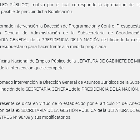
EO PÚBLICO”, motivo por el cual corresponde la aprobación del li
 pasible de percibir dicha Bonificación.
omado intervención la Dirección de Programación y Control Presupuesta
ón General de Administración de la Subsecretaría de Coordinaci
RÍA GENERAL de la PRESIDENCIA DE LA NACIÓN certificando la exist
presupuestario para hacer frente a la medida propiciada.
Oficina Nacional de Empleo Público de la JEFATURA DE GABINETE DE M
o la intervención que le compete.
omado intervención la Dirección General de Asuntos Jurídicos de la Subs
dinación de la SECRETARÍA GENERAL de la PRESIDENCIA DE LA NACIÓN.
resente se dicta en virtud de lo establecido por el artículo 2° del Anexo
ión de la ex SECRETARÍA DE LA GESTIÓN PÚBLICA de la JEFATURA DE 
TROS N° 98/09 y sus modificatorios.