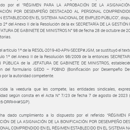
ecido por el “RÉGIMEN PARA LA APROBACIÓN DE LA ASIGNACIÓ
CACIÓN POR DESEMPEÑO DESTACADO AL PERSONAL COMPRENDID
 ESTABLECIDO EN EL SISTEMA NACIONAL DE EMPLEO PÚBLICO”, dispu
ulo 2º del Anexo II de la Resolución de la ex SECRETARÍA DE LA GESTIÓ
EFATURA DE GABINETE DE MINISTROS N° 98 de fecha 28 de octubre de 20
torias.
el artículo 1º de la RESOL-2019-40-APN-SECEP#JGM, se sustituyó el text
culo 1º del Anexo II de la Resolución 98/2009 de la entonces SECRETA
 PÚBLICA de la JEFATURA DE GABINETE DE MINISTROS, establecié
ción del formulario GEDO – FOBND (Bonificación por Desempeño De
o por la autoridad competente.
rcida la veeduría que les compete, las entidades sindicales, expre
idad según consta en el Acta N° 7/23 de fecha 7 de agosto de 2023 (
26-DRRHH#SGP).
ha dado cumplimiento a lo dispuesto por el referido “RÉGIMEN
CIÓN DE LA ASIGNACIÓN DE LA BONIFICACIÓN POR DESEMPEÑO DE
SONAL COMPRENDIDO EN EL RÉGIMEN ESTABLECIDO EN EL SISTEMA N