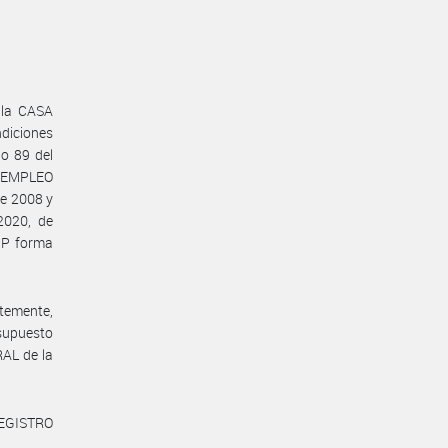
 la CASA
diciones
lo 89 del
E EMPLEO
de 2008 y
2020, de
GP forma
temente,
supuesto
RAL de la
REGISTRO