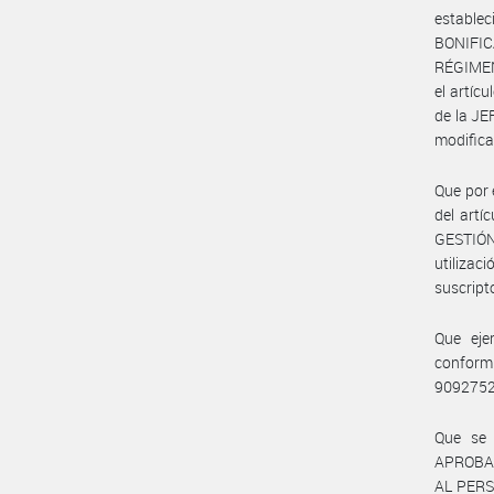
establ
BONIFI
RÉGIMEN
el artíc
de la J
modifica
Que por 
del artí
GESTIÓN
utiliza
suscript
Que eje
conform
909275
Que se 
APROBA
AL PER