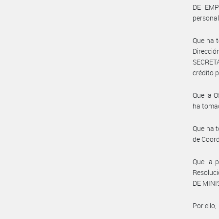
DE EMPL
personal
Que ha t
Direcci
SECRETA
crédito 
Que la 
ha tomad
Que ha t
de Coor
Que la p
Resoluc
DE MINIS
Por ello,