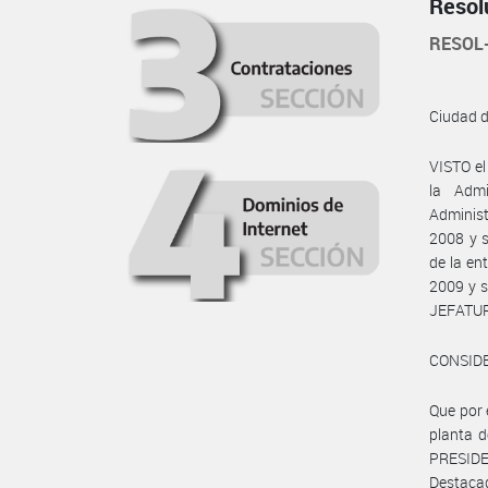
Resol
RESOL
Ciudad 
VISTO el
la Admi
Administ
2008 y 
de la e
2009 y s
JEFATUR
CONSID
Que por 
planta 
PRESIDE
Destaca