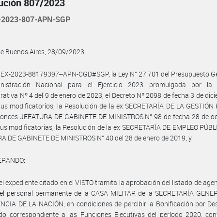
ución 807/2023
-2023-807-APN-SGP
de Buenos Aires, 28/09/2023
 EX-2023-88179397--APN-CGD#SGP, la Ley N° 27.701 del Presupuesto Ge
nistración Nacional para el Ejercicio 2023 promulgada por la 
rativa Nº 4 del 9 de enero de 2023, el Decreto Nº 2098 de fecha 3 de dic
sus modificatorios, la Resolución de la ex SECRETARÍA DE LA GESTIÓN
ntonces JEFATURA DE GABINETE DE MINISTROS N° 98 de fecha 28 de oc
us modificatorias, la Resolución de la ex SECRETARÍA DE EMPLEO PÚBL
A DE GABINETE DE MINISTROS N° 40 del 28 de enero de 2019, y
ERANDO:
el expediente citado en el VISTO tramita la aprobación del listado de agen
del personal permanente de la CASA MILITAR de la SECRETARÍA GENER
NCIA DE LA NACIÓN, en condiciones de percibir la Bonificación por D
do correspondiente a las Funciones Ejecutivas del período 2020, con