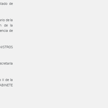
stado de
rio de la
ón de la
encia de
INISTROS
ecretaría
 II de la
GABINETE