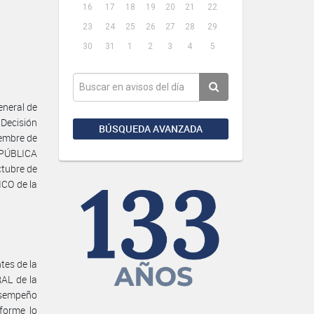
16
17
18
19
20
21
22
23
24
25
26
27
28
29
30
31
1
2
3
4
5
neral de
Decisión
BÚSQUEDA AVANZADA
iembre de
 PÚBLICA
tubre de
ICO de la
tes de la
AL de la
esempeño
forme lo