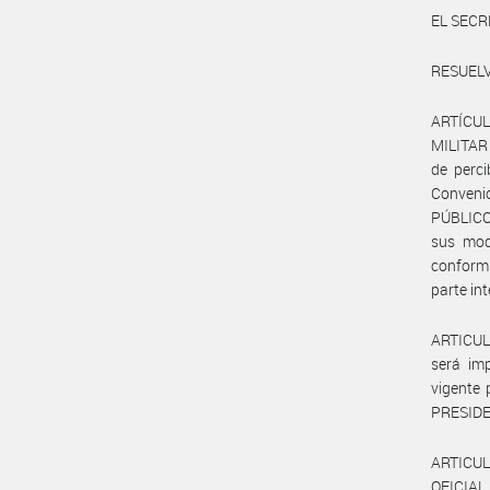
EL SECR
RESUELV
ARTÍCUL
MILITAR
de perci
Convenio
PÚBLICO 
sus modi
conform
parte in
ARTICULO
será im
vigente 
PRESIDE
ARTICUL
OFICIAL,