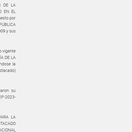
N DE LA
O EN EL
esto por
N PÚBLICA
09 y sus
o vigente
RÍA DE LA
ndose la
stacado)
saron su
IF-2023-
 PARA LA
STACADO
ACIONAL