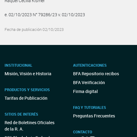
Raquel Cecilia Kismer
e. 02/10/2023 N° 79286/23 v. 02/10/2023
Fecha de publicación 02/10/2023
INSTITUCIONAL
AUTENTICACIONES
Misión, Visión e Historia
BFA Repositorio recibos
BFA Verificación
PRODUCTOS Y SERVICIOS
Firma digital
Tarifas de Publicación
FAQ Y TUTORIALES
SITIOS DE INTERÉS
Preguntas Frecuentes
Red de Boletines Oficiales
de la R. A.
CONTACTO