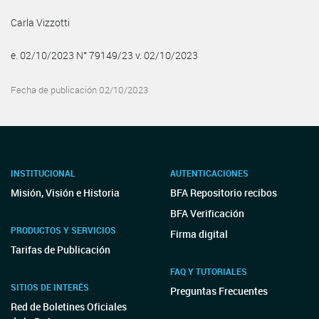
Carla Vizzotti
e. 02/10/2023 N° 79149/23 v. 02/10/2023
Fecha de publicación 02/10/2023
INSTITUCIONAL
AUTENTICACIONES
Misión, Visión e Historia
BFA Repositorio recibos
BFA Verificación
PRODUCTOS Y SERVICIOS
Firma digital
Tarifas de Publicación
FAQ Y TUTORIALES
SITIOS DE INTERÉS
Preguntas Frecuentes
Red de Boletines Oficiales