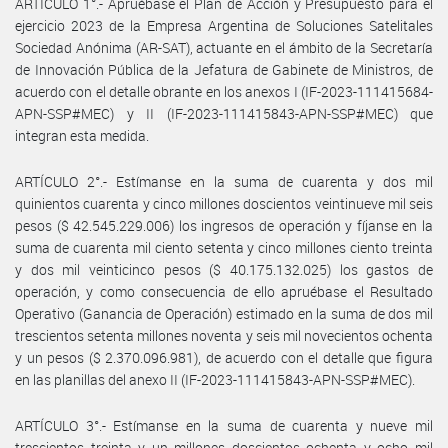
ARTÍCULO 1°.- Apruébase el Plan de Acción y Presupuesto para el
ejercicio 2023 de la Empresa Argentina de Soluciones Satelitales
Sociedad Anónima (AR-SAT), actuante en el ámbito de la Secretaría
de Innovación Pública de la Jefatura de Gabinete de Ministros, de
acuerdo con el detalle obrante en los anexos I (IF-2023-111415684-
APN-SSP#MEC) y II (IF-2023-111415843-APN-SSP#MEC) que
integran esta medida.
ARTÍCULO 2°.- Estímanse en la suma de cuarenta y dos mil
quinientos cuarenta y cinco millones doscientos veintinueve mil seis
pesos ($ 42.545.229.006) los ingresos de operación y fíjanse en la
suma de cuarenta mil ciento setenta y cinco millones ciento treinta
y dos mil veinticinco pesos ($ 40.175.132.025) los gastos de
operación, y como consecuencia de ello apruébase el Resultado
Operativo (Ganancia de Operación) estimado en la suma de dos mil
trescientos setenta millones noventa y seis mil novecientos ochenta
y un pesos ($ 2.370.096.981), de acuerdo con el detalle que figura
en las planillas del anexo II (IF-2023-111415843-APN-SSP#MEC).
ARTÍCULO 3°.- Estímanse en la suma de cuarenta y nueve mil
trescientos treinta y un millones doscientos ochenta y ocho mil