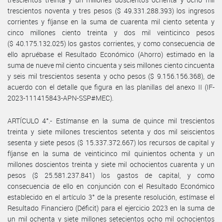
trescientos noventa y tres pesos ($ 49.331.288.393) los ingresos
corrientes y fíjanse en la suma de cuarenta mil ciento setenta y
cinco millones ciento treinta y dos mil veinticinco pesos
($ 40.175.132.025) los gastos corrientes, y como consecuencia de
ello apruébase el Resultado Económico (Ahorro) estimado en la
suma de nueve mil ciento cincuenta y seis millones ciento cincuenta
y seis mil trescientos sesenta y ocho pesos ($ 9.156.156.368), de
acuerdo con el detalle que figura en las planillas del anexo II (IF-
2023-111415843-APN-SSP#MEC).
ARTÍCULO 4°.- Estímanse en la suma de quince mil trescientos
treinta y siete millones trescientos setenta y dos mil seiscientos
sesenta y siete pesos ($ 15.337.372.667) los recursos de capital y
fíjanse en la suma de veinticinco mil quinientos ochenta y un
millones doscientos treinta y siete mil ochocientos cuarenta y un
pesos ($ 25.581.237.841) los gastos de capital, y como
consecuencia de ello en conjunción con el Resultado Económico
establecido en el artículo 3° de la presente resolución, estímase el
Resultado Financiero (Déficit) para el ejercicio 2023 en la suma de
un mil ochenta y siete millones setecientos ocho mil ochocientos