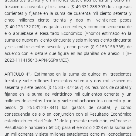
trescientos noventa y tres pesos ($ 49.331.288.393) los ingresos
corrientes y fíjanse en la suma de cuarenta mil ciento setenta y
cinco millones ciento treinta y dos mil veinticinco pesos
($ 40.175.132.025) los gastos corrientes, y como consecuencia de
ello apruébase el Resultado Económico (Ahorro) estimado en la
suma de nueve mil ciento cincuenta y seis millones ciento cincuenta
y seis mil trescientos sesenta y ocho pesos ($ 9.156.156.368), de
acuerdo con el detalle que figura en las planillas del anexo II (IF-
2023-111415843-APN-SSP#MEC).
ARTÍCULO 4°.- Estímanse en la suma de quince mil trescientos
treinta y siete millones trescientos setenta y dos mil seiscientos
sesenta y siete pesos ($ 15.337.372.667) los recursos de capital y
fíjanse en la suma de veinticinco mil quinientos ochenta y un
millones doscientos treinta y siete mil ochocientos cuarenta y un
pesos ($ 25.581.237.841) los gastos de capital, y como
consecuencia de ello en conjunción con el Resultado Económico
establecido en el artículo 3° de la presente resolución, estímase el
Resultado Financiero (Déficit) para el ejercicio 2023 en la suma de
un mil ochenta y siete millones setecientos ocho mil ochocientos