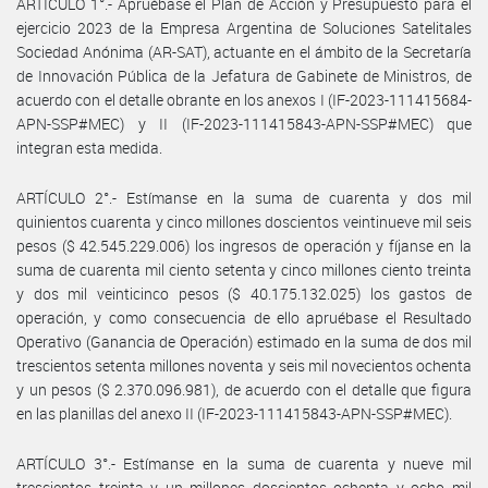
ARTÍCULO 1°.- Apruébase el Plan de Acción y Presupuesto para el
ejercicio 2023 de la Empresa Argentina de Soluciones Satelitales
Sociedad Anónima (AR-SAT), actuante en el ámbito de la Secretaría
de Innovación Pública de la Jefatura de Gabinete de Ministros, de
acuerdo con el detalle obrante en los anexos I (IF-2023-111415684-
APN-SSP#MEC) y II (IF-2023-111415843-APN-SSP#MEC) que
integran esta medida.
ARTÍCULO 2°.- Estímanse en la suma de cuarenta y dos mil
quinientos cuarenta y cinco millones doscientos veintinueve mil seis
pesos ($ 42.545.229.006) los ingresos de operación y fíjanse en la
suma de cuarenta mil ciento setenta y cinco millones ciento treinta
y dos mil veinticinco pesos ($ 40.175.132.025) los gastos de
operación, y como consecuencia de ello apruébase el Resultado
Operativo (Ganancia de Operación) estimado en la suma de dos mil
trescientos setenta millones noventa y seis mil novecientos ochenta
y un pesos ($ 2.370.096.981), de acuerdo con el detalle que figura
en las planillas del anexo II (IF-2023-111415843-APN-SSP#MEC).
ARTÍCULO 3°.- Estímanse en la suma de cuarenta y nueve mil
trescientos treinta y un millones doscientos ochenta y ocho mil