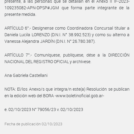
presente, a las personas que se detallan en el Anexo II IF-2023-
109235082-APN-DPSP#JGM que forma parte integrante de la
presente medida.
ARTÍCULO 6°.- Desígnense como Coordinadora Concursal titular a
Daniela Lucila LORENZO (D.N.I. N° 38.992.523) y como su alterno a
Vanessa Alejandra JARDÍN (D.N.I. N° 26.780.387).
ARTÍCULO 7°.- Comuníquese, publíquese, dése a la DIRECCIÓN
NACIONAL DEL REGISTRO OFICIAL y archívese.
Ana Gabriela Castellani
NOTA: El/los Anexo/s que integra/n este(a) Resolución se publican
en la edición web del BORA -www.boletinoficial.gob.ar-
e. 02/10/2023 N° 79056/23 v. 02/10/2023
Fecha de publicación 02/10/2023