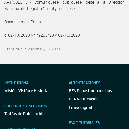
ARTÍCULO 5º.- Comuníquese, publíquese, dése a la Dirección
Nacional del Registro Oficial y archívese.
Oscar Horacio Padin
e. 02/10/2023 N° 79233/23 v. 02/10/2023
Fecha de publicación 02/10/2023
INSTITUCIONAL
AUTENTICACIONES
Misión, Visión e Historia
BFA Repositorio recibos
BFA Verificación
PRODUCTOS Y SERVICIOS
Firma digital
Tarifas de Publicación
FAQ Y TUTORIALES
SITIOS DE INTERÉS