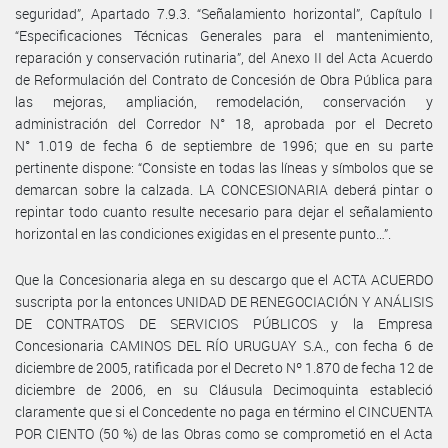
seguridad”, Apartado 7.9.3. “Señalamiento horizontal”, Capítulo I
“Especificaciones Técnicas Generales para el mantenimiento,
reparación y conservación rutinaria”, del Anexo II del Acta Acuerdo
de Reformulación del Contrato de Concesión de Obra Pública para
las mejoras, ampliación, remodelación, conservación y
administración del Corredor N° 18, aprobada por el Decreto
N° 1.019 de fecha 6 de septiembre de 1996; que en su parte
pertinente dispone: “Consiste en todas las líneas y símbolos que se
demarcan sobre la calzada. LA CONCESIONARIA deberá pintar o
repintar todo cuanto resulte necesario para dejar el señalamiento
horizontal en las condiciones exigidas en el presente punto…”.
Que la Concesionaria alega en su descargo que el ACTA ACUERDO
suscripta por la entonces UNIDAD DE RENEGOCIACIÓN Y ANÁLISIS
DE CONTRATOS DE SERVICIOS PÚBLICOS y la Empresa
Concesionaria CAMINOS DEL RÍO URUGUAY S.A., con fecha 6 de
diciembre de 2005, ratificada por el Decreto Nº 1.870 de fecha 12 de
diciembre de 2006, en su Cláusula Decimoquinta estableció
claramente que si el Concedente no paga en término el CINCUENTA
POR CIENTO (50 %) de las Obras como se comprometió en el Acta