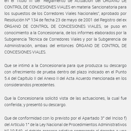
en el Título III del “Reglamento de Actuación del ÓRGANO DE
CONTROL DE CONCESIONES VIALES en materia Sancionatoria para
los supuestos de los Corredores Viales Nacionales”, aprobado por
Resolución Nº 134 de fecha 23 de mayo de 2001 del Registro del ex
ÓRGANO DE CONTROL DE CONCESIONES VIALES, se puso en
conocimiento a la Concesionaria, de los informes elaborados por la
Subgerencia Técnica de Corredores Viales y por la Subgerencia de
Administración, ambas del entonces ÓRGANO DE CONTROL DE
CONCESIONES VIALES.
Que se intimó a la Concesionaria para que produzca su descargo
con ofrecimiento de prueba dentro del plazo indicado en el Punto
5.4 del Capítulo II del Anexo II del Acta Acuerdo mencionada en los
considerandos precedentes.
Que la Concesionaria solicitó vista de las actuaciones, la cual fue
conferida; y presentó su descargo.
Que de conformidad con lo previsto por el Apartado 3° del Inciso f)
del Artículo 1° de la Ley Nacional de Procedimientos Administrativos
N° 19.549, el debido proceso adjetivo comprende el derecho a una