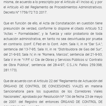
misma, de acuerdo a lo prescripto por el Artículo 41 Inciso a), y por
el Artículo 43 del Reglamento de Procedimientos Administrativos.
Decreto N° 1759/72 T.O. 2017.
Que en función de ello, el Acta de Constatación en cuestión tiene
presunción de verdad, conforme lo dispone el citado Artículo 5.2
“Actas – Formalidades”, y la fuerza y valor probatorio de toda
actuación administrativa, en tanto no sea desvirtuada por prueba
en contrario. (conf. C.Fed en lo Cont. Adm. Sala II, in re “Dar S.A.”;
sentencia del 13-7-95; Sala III, in re: “Distribuidora de Gas del Sur”,
del 21-9-93; Sala IV, in re: ‘’Romera, Marcos’’, sentencia del 21-9-93;
Sala V in re: “Y.P.F. c/ Cía de Obras y Servicios Públicos s/ Contrato
de Obra Pública”, sentencia del 28-4-97; C.S.J.N: Fallos 259:398;
281:173).
Que de acuerdo con el Artículo 22 del “Reglamento de Actuación del
ÓRGANO DE CONTROL DE CONCESIONES VIALES en materia
Sancionatoria para los supuestos de los Corredores Viales
Nacionales”, aprobado por Resolución Nº 134 de fecha 23 de mayo
de 2001 del Registro del entonces ÓRGANO DE CONTROL DE