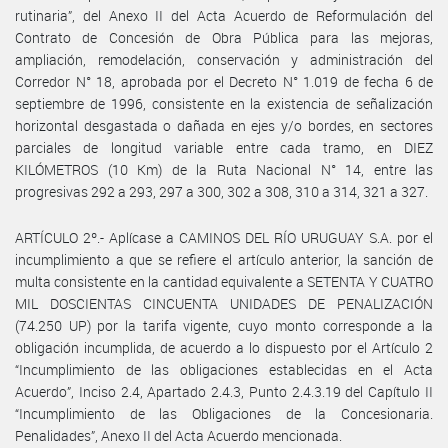
rutinaria”, del Anexo II del Acta Acuerdo de Reformulación del
Contrato de Concesión de Obra Pública para las mejoras,
ampliación, remodelación, conservación y administración del
Corredor N° 18, aprobada por el Decreto N° 1.019 de fecha 6 de
septiembre de 1996, consistente en la existencia de señalización
horizontal desgastada o dañada en ejes y/o bordes, en sectores
parciales de longitud variable entre cada tramo, en DIEZ
KILÓMETROS (10 Km) de la Ruta Nacional N° 14, entre las
progresivas 292 a 293, 297 a 300, 302 a 308, 310 a 314, 321 a 327.
ARTÍCULO 2º.- Aplícase a CAMINOS DEL RÍO URUGUAY S.A. por el
incumplimiento a que se refiere el artículo anterior, la sanción de
multa consistente en la cantidad equivalente a SETENTA Y CUATRO
MIL DOSCIENTAS CINCUENTA UNIDADES DE PENALIZACIÓN
(74.250 UP) por la tarifa vigente, cuyo monto corresponde a la
obligación incumplida, de acuerdo a lo dispuesto por el Artículo 2
“Incumplimiento de las obligaciones establecidas en el Acta
Acuerdo”, Inciso 2.4, Apartado 2.4.3, Punto 2.4.3.19 del Capítulo II
“Incumplimiento de las Obligaciones de la Concesionaria.
Penalidades”, Anexo II del Acta Acuerdo mencionada.