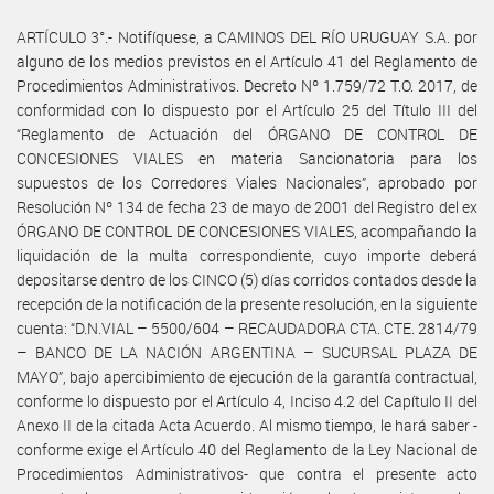
ARTÍCULO 3°.- Notifíquese, a CAMINOS DEL RÍO URUGUAY S.A. por
alguno de los medios previstos en el Artículo 41 del Reglamento de
Procedimientos Administrativos. Decreto Nº 1.759/72 T.O. 2017, de
conformidad con lo dispuesto por el Artículo 25 del Título III del
“Reglamento de Actuación del ÓRGANO DE CONTROL DE
CONCESIONES VIALES en materia Sancionatoria para los
supuestos de los Corredores Viales Nacionales”, aprobado por
Resolución Nº 134 de fecha 23 de mayo de 2001 del Registro del ex
ÓRGANO DE CONTROL DE CONCESIONES VIALES, acompañando la
liquidación de la multa correspondiente, cuyo importe deberá
depositarse dentro de los CINCO (5) días corridos contados desde la
recepción de la notificación de la presente resolución, en la siguiente
cuenta: “D.N.VIAL – 5500/604 – RECAUDADORA CTA. CTE. 2814/79
– BANCO DE LA NACIÓN ARGENTINA – SUCURSAL PLAZA DE
MAYO”, bajo apercibimiento de ejecución de la garantía contractual,
conforme lo dispuesto por el Artículo 4, Inciso 4.2 del Capítulo II del
Anexo II de la citada Acta Acuerdo. Al mismo tiempo, le hará saber -
conforme exige el Artículo 40 del Reglamento de la Ley Nacional de
Procedimientos Administrativos- que contra el presente acto