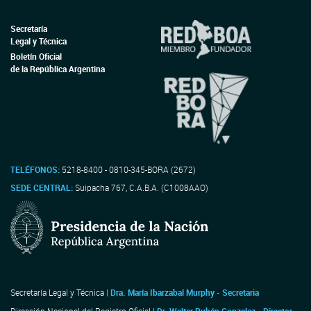
Secretaría
Legal y Técnica
Boletín Oficial
de la República Argentina
TELÉFONOS:
5218-8400 - 0810-345-BORA (2672)
SEDE CENTRAL:
Suipacha 767, C.A.B.A. (C1008AAO)
Secretaría Legal y Técnica |
Dra. María Ibarzabal Murphy - Secretaria
Dirección Nacional del Registro Oficial |
Dr. Walter Rubén Gonzalez - Director