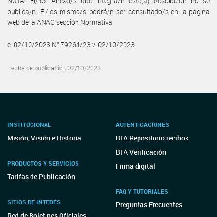
NOTA: El/los Anexo/s que integra/n este(a) Resolución no se
publica/n. El/los mismo/s podrá/n ser consultado/s en la página
web de la ANAC sección Normativa
e. 02/10/2023 N° 79264/23 v. 02/10/2023
Fecha de publicación 02/10/2023
INSTITUCIONAL
AUTENTICACIONES
Misión, Visión e Historia
BFA Repositorio recibos
BFA Verificación
PRODUCTOS Y SERVICIOS
Firma digital
Tarifas de Publicación
FAQ Y TUTORIALES
SITIOS DE INTERÉS
Preguntas Frecuentes
Red de Boletines Oficiales