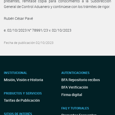
presentes, remítase copia para conocimiento a la Subdirección
General de Control Aduanero y continúese con los trámites de rigor.
Rubén César Pavé
e. 02/10/2023 N° 78991/23 v. 02/10/2023
Fecha de publicación 02/10/2023
INSTITUCIONAL
AUTENTICACIONES
Misión, Visión e Historia
BFA Repositorio recibos
BFA Verificación
PRODUCTOS Y SERVICIOS
Firma digital
Tarifas de Publicación
FAQ Y TUTORIALES
SITIOS DE INTERÉS