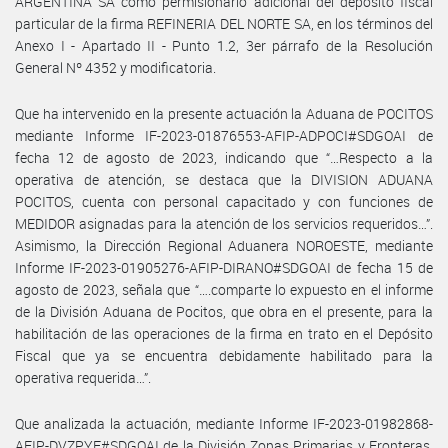
ARGENTINA SA como permisionario adicional del depósito fiscal
particular de la firma REFINERIA DEL NORTE SA, en los términos del
Anexo I - Apartado II - Punto 1.2, 3er párrafo de la Resolución
General Nº 4352 y modificatoria.
Que ha intervenido en la presente actuación la Aduana de POCITOS
mediante Informe IF-2023-01876553-AFIP-ADPOCI#SDGOAI de
fecha 12 de agosto de 2023, indicando que “…Respecto a la
operativa de atención, se destaca que la DIVISION ADUANA
POCITOS, cuenta con personal capacitado y con funciones de
MEDIDOR asignadas para la atención de los servicios requeridos…”.
Asimismo, la Dirección Regional Aduanera NOROESTE, mediante
Informe IF-2023-01905276-AFIP-DIRANO#SDGOAI de fecha 15 de
agosto de 2023, señala que “….comparte lo expuesto en el informe
de la División Aduana de Pocitos, que obra en el presente, para la
habilitación de las operaciones de la firma en trato en el Depósito
Fiscal que ya se encuentra debidamente habilitado para la
operativa requerida…”.
Que analizada la actuación, mediante Informe IF-2023-01982868-
AFIP-DVZPYF#SDGOAI de la División Zonas Primarias y Fronteras,