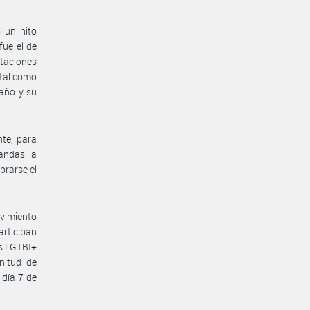
 un hito
fue el de
ntaciones
 tal como
 año y su
nte, para
andas la
brarse el
ovimiento
articipan
es LGTBI+
nitud de
 día 7 de