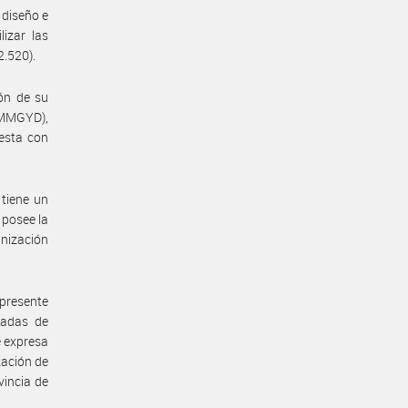
 diseño e
izar las
2.520).
ón de su
#MMGYD),
esta con
tiene un
 posee la
nización
presente
vadas de
e expresa
zación de
incia de