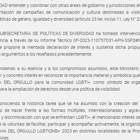
AD entender y coordinar con otras áreas de gobierno y jurisdicciones el
ntación de campañas de comunicación y cultura destinadas a visibil
icas de género, igualdad y diversidad (artículo 23 ter, inciso 11, Ley N° 2
SUBSECRETARÍA DE POLÍTICAS DE DIVERSIDAD ha tomado intervenci
ncia a través de su Informe Técnico (IF-2023-110757031-APN-SSPD
ue propone la mentada declaración de interés y sustenta dicha propu
s argumentos a los reseñados precedentemente.
ndiendo a su esencia y a los compromisos asumidos, este Ministerio 
ar y concreto interés en reconocer la importancia material y simbólica que
DEL ORGULLO para la comunidad LGBTI+, como símbolo de orga
para la ampliación de derechos desde una política de visibilidad.
onociendo la histórica tarea que se ha asumido con la creación del 
io de hacer frente a las formas múltiples, interrelacionadas y agra
a y discriminación con que se enfrentan LGBTI+, el mencionado interés s
 la voluntad de facilitar, participar y acompañar activamente, la organi
HA DEL ORGULLO LGBTIQNB+ 2023 en distintas localidades de la Prov
ires.