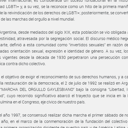
ivel internacional, es considerada un suceso fundacional en la histo
d LGBTI+ y, a su vez, se la reconoce como un hito de la primera mani
de la reivindicación de los derechos de LGBTI+; posteriormente, se converti
 de las marchas del orgullo a nivel mundial.
Argentina, desde mediados del siglo XIX, esta población se vio obligada a
estinidad, atravesada por la segregación social. El discurso médico he
arte, definió a esta comunidad como “invertidos sexuales” en razón d
das orientación sexual, expresión e identidad de género. A su vez, lo
es vigentes desde la década de 1930 perpetraron una persecución con
ica contra dicho colectivo.
 el objetivo de exigir el reconocimiento de sus derechos humanos, y a c
la restauración de la democracia, el 2 de julio de 1992 se realizó en Arg
 “MARCHA DEL ORGULLO GAYLESBIANO” bajo la consigna “Libertad, I
ad”, cuyo recorrido significativo abarcó el trayecto que se inicia en la
ulmina en el Congreso, eje cívico de nuestro país.
el año 1997, se consensuó realizar dicha marcha el primer sábado de 
 año, en el marco de la conmemoración de la fundación del colectivo
a primera organización disidente de nuestro país y de América Latina,