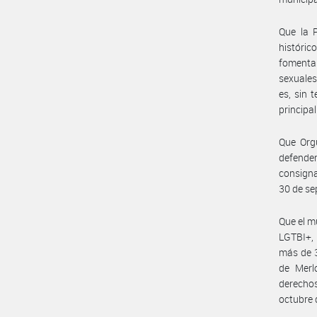
Que la 
históric
fomentar
sexuales
es, sin 
principal
Que Orgu
defende
consigna
30 de se
Que el m
LGTBI+, 
más de 3
de Merl
derechos
octubre 