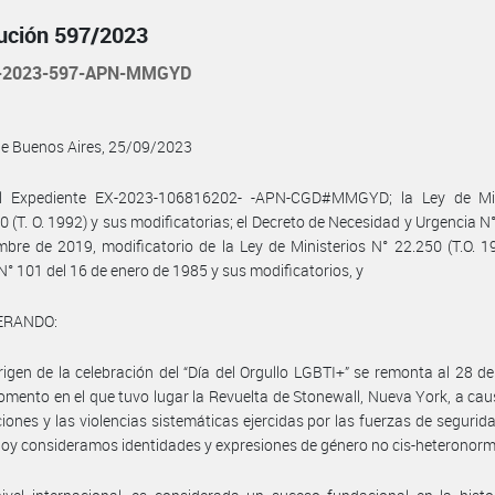
ución 597/2023
-2023-597-APN-MMGYD
de Buenos Aires, 25/09/2023
l Expediente EX-2023-106816202- -APN-CGD#MMGYD; la Ley de Min
0 (T. O. 1992) y sus modificatorias; el Decreto de Necesidad y Urgencia N°
mbre de 2019, modificatorio de la Ley de Ministerios N° 22.250 (T.O. 19
N° 101 del 16 de enero de 1985 y sus modificatorios, y
ERANDO:
rigen de la celebración del “Día del Orgullo LGBTI+” se remonta al 28 de
mento en el que tuvo lugar la Revuelta de Stonewall, Nueva York, a cau
iones y las violencias sistemáticas ejercidas por las fuerzas de segurid
hoy consideramos identidades y expresiones de género no cis-heteronor