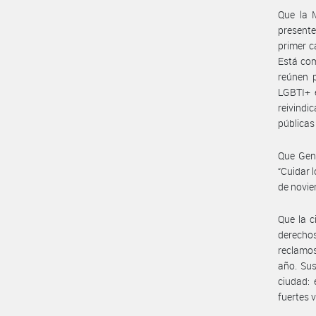
Que la 
presente
primer ca
Está com
reúnen p
LGBTI+ e
reivindic
públicas
Que Gene
“Cuidar 
de novie
Que la c
derechos
reclamos
año. Sus
ciudad: 
fuertes 