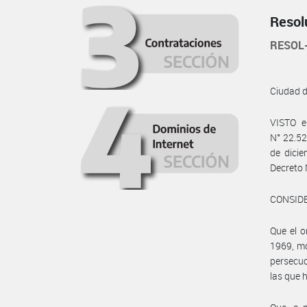
Resol
RESOL
Ciudad 
VISTO e
N° 22.52
de dicie
Decreto 
CONSID
Que el o
1969, mo
persecuc
las que 