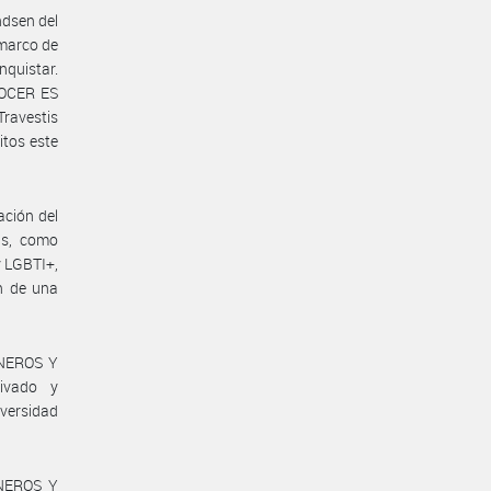
ndsen del
 marco de
nquistar.
ONOCER ES
Travestis
itos este
ación del
s, como
y LGBTI+,
ón de una
ÉNEROS Y
rivado y
iversidad
ÉNEROS Y