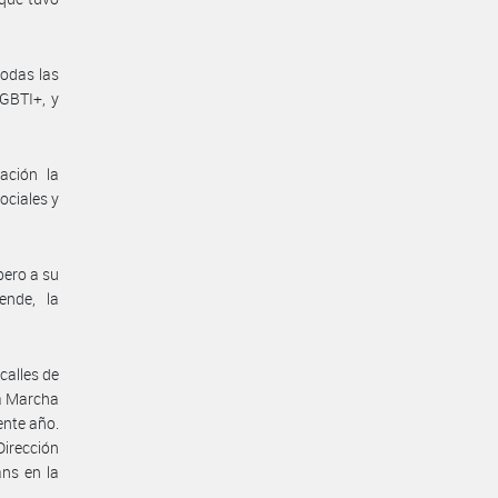
odas las
LGBTI+, y
ación la
ociales y
pero a su
ende, la
calles de
da Marcha
ente año.
Dirección
ans en la