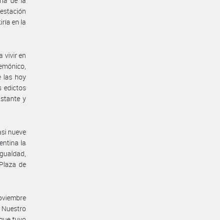
ria de la
festación
ría en la
 vivir en
gemónico,
e las hoy
s edictos
stante y
asi nueve
entina la
gualdad,
 Plaza de
noviembre
 Nuestro
 que tuvo