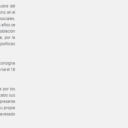
ubre del
ns; en el
 sociales.
s años se
población
a, por la
 políticas
 consigna
rse el 18
a por los
 cabo sus
 presente
su propia
travesado