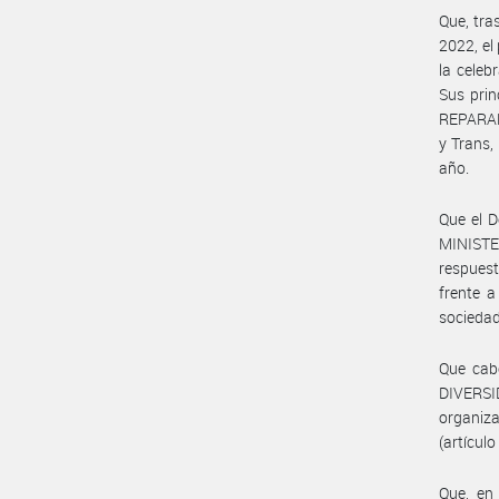
Que, tra
2022, el
la celeb
Sus prin
REPARAR”
y Trans,
año.
Que el D
MINIST
respuest
frente a
sociedad
Que cab
DIVERSI
organiza
(artículo
Que, en