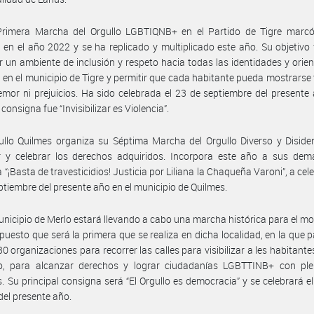
Primera Marcha del Orgullo LGBTIQNB+ en el Partido de Tigre marcó
o en el año 2022 y se ha replicado y multiplicado este año. Su objetivo 
 un ambiente de inclusión y respeto hacia todas las identidades y orie
 en el municipio de Tigre y permitir que cada habitante pueda mostrarse
temor ni prejuicios. Ha sido celebrada el 23 de septiembre del presente
 consigna fue “Invisibilizar es Violencia”.
llo Quilmes organiza su Séptima Marcha del Orgullo Diverso y Diside
r y celebrar los derechos adquiridos. Incorpora este año a sus dem
 “¡Basta de travesticidios! Justicia por Liliana la Chaqueña Varoni”, a cele
ptiembre del presente año en el municipio de Quilmes.
unicipio de Merlo estará llevando a cabo una marcha histórica para el m
puesto que será la primera que se realiza en dicha localidad, en la que p
0 organizaciones para recorrer las calles para visibilizar a les habitant
o, para alcanzar derechos y lograr ciudadanías LGBTTINB+ con ple
. Su principal consigna será “El Orgullo es democracia” y se celebrará el
del presente año.