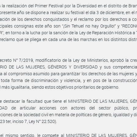
s la realización del Primer Festival por la Diversidad en el distrito de Bra
 presente año se dispone a realizar su festival el día 3 de diciembre, en el
ración de los derechos conquistados y el reclamo por los derechos a co
cipales consignas este año son “¡Sin Tehuel no hay Orgullo!” y “REC
, en torno a la lucha por la sanción de la Ley de Reparación Histórica a 
 reclamo que se pliega en cada una de las marchas en los distintos distr
ecreto N° 7/2019, modificatorio de la Ley de Ministerios, aprobó la cre
ERIO DE LAS MUJERES, GÉNEROS Y DIVERSIDAD y sus competencia
a al compromiso asumido para garantizar los derechos de las mujeres 
 toda forma de discriminación y violencia, y en pos de la construcci
 más igualitaria, siendo estos objetivos prioritarios de gobierno.
e destacar la facultad que tiene el MINISTERIO DE LAS MUJERES, G
DAD de articular acciones con actores del sector público, p
ciones de la sociedad civil en materia de políticas de género, igualdad y d
 23 ter, inciso 7, Ley N° 22.520).
 el mismo sentido, le compete al MINISTERIO DE LAS MUJERES, G