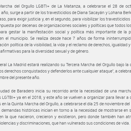
Marcha del Orgullo LGBTI+ de La Matanza, a celebrarse el 28 de oct
 año, surge a partir de los travesticidios de Diana Sacayán y Lohana Berki
so, para exigir justicia y, en el segundo, para visibilizar los travesticidios
puesta por decenas de organizaciones sociales y políticas que todos lo
ara gestar la manifestación social y política más importante de la 
n el municipio. Se realiza desde hace 7 años de forma ininterrumpid
ación política de la visibilidad, la vida y el reclamo de derechos, igualdad y
 afirmativas para la diversidad sexual y de género.
ral La Madrid estará realizando su Tercera Marcha del Orgullo bajo la
los derechos conquistados y defenderlos ante cualquier ataque”, a celebra
mbre del presente año.
iudad de Baradero inicia su recorrido ante la necesidad de una march
 LGTBI+ ya en el 2018, y este año se vuelven a organizar para llevar a
 en la Quinta Marcha del Orgullo, a celebrarse el día 25 de noviembre del
 demandas históricas inician en torno a la necesidad de mostrarse en 
en la que nacieron, crecieron y existieron, pero donde también han a
violencias y discriminaciones, que han vulnerado sus condiciones de vida.