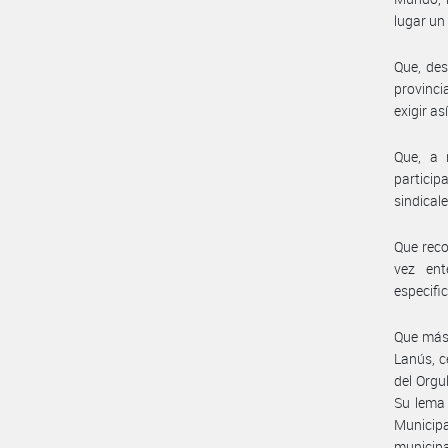
lugar un
Que, de
provinci
exigir a
Que, a 
particip
sindical
Que reco
vez ent
especifi
Que más 
Lanús, c
del Orgu
Su lema 
Municipa
municipa