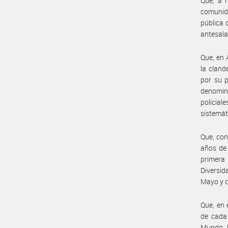
Que, a n
comunida
pública 
antesala
Que, en 
la cland
por su p
denomina
policial
sistemát
Que, con
años de 
primera
Diversid
Mayo y c
Que, en 
de cada
Mundo, l