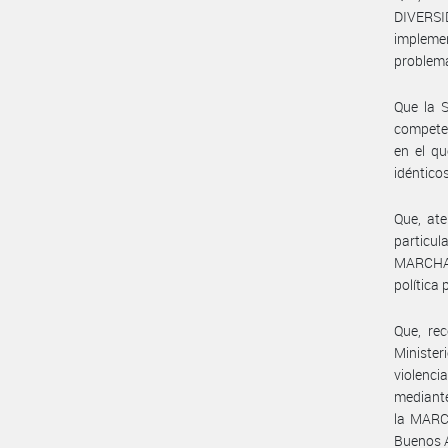
DIVERSID
impleme
problemát
Que la 
compete
en el q
idéntico
Que, ate
particul
MARCHA 
política 
Que, rec
Minister
violenci
mediante
la MARC
Buenos A