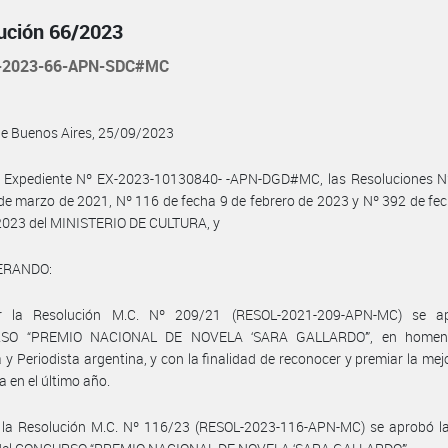
ución 66/2023
-2023-66-APN-SDC#MC
de Buenos Aires, 25/09/2023
l Expediente Nº EX-2023-10130840- -APN-DGD#MC, las Resoluciones N
de marzo de 2021, Nº 116 de fecha 9 de febrero de 2023 y Nº 392 de fe
 2023 del MINISTERIO DE CULTURA, y
ERANDO:
 la Resolución M.C. Nº 209/21 (RESOL-2021-209-APN-MC) se a
SO “PREMIO NACIONAL DE NOVELA ‘SARA GALLARDO’”, en homena
a y Periodista argentina, y con la finalidad de reconocer y premiar la mej
a en el último año.
 la Resolución M.C. Nº 116/23 (RESOL-2023-116-APN-MC) se aprobó la