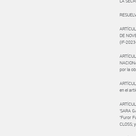
LA SECR
RESUELV
ARTÍCUL
DE NOVE
(IF-202
ARTÍCUL
NACIONA
por la o
ARTÍCULO
en el ar
ARTÍCUL
‘SARA GA
“Furor F
CLOSS; y