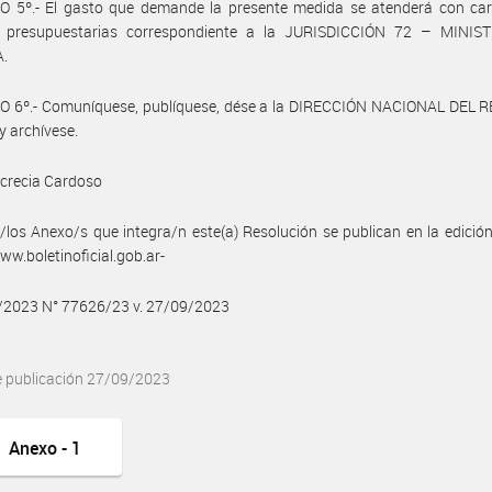
O 5º.- El gasto que demande la presente medida se atenderá con car
s presupuestarias correspondiente a la JURISDICCIÓN 72 – MINIS
.
O 6º.- Comuníquese, publíquese, dése a la DIRECCIÓN NACIONAL DEL 
y archívese.
crecia Cardoso
/los Anexo/s que integra/n este(a) Resolución se publican en la edició
w.boletinoficial.gob.ar-
9/2023 N° 77626/23 v. 27/09/2023
e publicación 27/09/2023
Anexo - 1