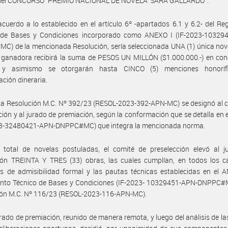
 del CONCURSO “PREMIO NACIONAL DE NOVELA ‘SARA GALLARDO’”.
cuerdo a lo establecido en el artículo 6º -apartados 6.1 y 6.2- del R
 de Bases y Condiciones incorporado como ANEXO I (IF-2023-10329
) de la mencionada Resolución, sería seleccionada UNA (1) única nov
 ganadora recibirá la suma de PESOS UN MILLÓN ($1.000.000.-) en con
 y asimismo se otorgarán hasta CINCO (5) menciones honoríf
ción dineraria.
la Resolución M.C. Nº 392/23 (RESOL-2023-392-APN-MC) se designó al 
ción y al jurado de premiación, según la conformación que se detalla en
023-32480421-APN-DNPPC#MC) que integra la mencionada norma.
l total de novelas postuladas, el comité de preselección elevó al j
ión TREINTA Y TRES (33) obras, las cuales cumplían, en todos los ca
os de admisibilidad formal y las pautas técnicas establecidas en el 
nto Técnico de Bases y Condiciones (IF-2023- 10329451-APN-DNPPC#M
ión M.C. Nº 116/23 (RESOL-2023-116-APN-MC).
urado de premiación, reunido de manera remota, y luego del análisis de la