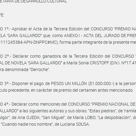
ETARIA DE DESARROLLO CULTURAL
E:
O 1º.- Aprobar el Acta de la Tercera Edición del CONCURSO “PREMIO 
LA ‘SARA GALLARDO’” que, como ANEXO I - ACTA DEL JURADO DE PR
3-111245384-APN-DNPPC#MC), forma parte integrante de la presente me
O 2º.- Declarar como ganadora de la Tercera Edición del CONCURSO
L DE NOVELA ‘SARA GALLARDO’” a María Sonia CRISTOFF (D.N.I. Nº17.41
bra denominada “Derroche”.
 3º.- Disponer el pago de PESOS UN MILLÓN ($1.000.000.-) a la perso
tículo precedente, en carácter de premio del certamen antes mencionado.
O 4º.- Declarar como menciones del CONCURSO “PREMIO NACIONAL D
LLARDO’” a las siguientes autoras y sus obras: “Estas piedras”, de Yami
ulgor”, de Ana OJEDA; “San Miguel”, de María LOBO; “La despoblación”, 
 “Cuando nadie nos nombre”, de Luciana SOUSA.