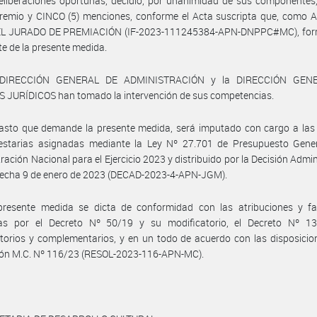
eliberaciones oportunas, decidió, por unanimidad de sus componentes
remio y CINCO (5) menciones, conforme el Acta suscripta que, como A
L JURADO DE PREMIACIÓN (IF-2023-111245384-APN-DNPPC#MC), for
te de la presente medida.
 DIRECCIÓN GENERAL DE ADMINISTRACIÓN y la DIRECCIÓN GEN
 JURÍDICOS han tomado la intervención de sus competencias.
asto que demande la presente medida, será imputado con cargo a las 
estarias asignadas mediante la Ley Nº 27.701 de Presupuesto Gener
ración Nacional para el Ejercicio 2023 y distribuido por la Decisión Admin
 fecha 9 de enero de 2023 (DECAD-2023-4-APN-JGM).
presente medida se dicta de conformidad con las atribuciones y fa
as por el Decreto Nº 50/19 y su modificatorio, el Decreto Nº 1
torios y complementarios, y en un todo de acuerdo con las disposicio
ión M.C. Nº 116/23 (RESOL-2023-116-APN-MC).