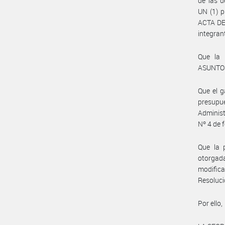
de las d
UN (1) p
ACTA DE
integran
Que la
ASUNTOS
Que el g
presupu
Administ
Nº 4 de
Que la 
otorgad
modifica
Resoluc
Por ello,