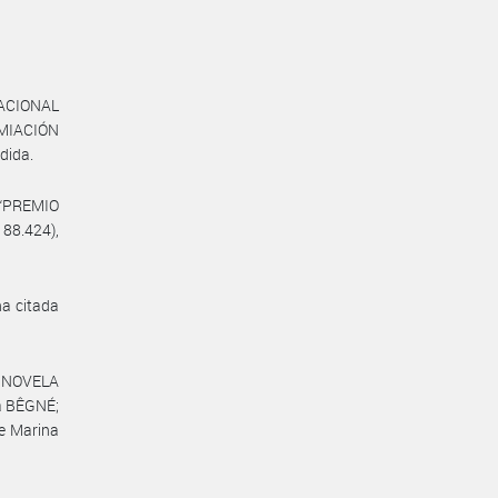
NACIONAL
EMIACIÓN
dida.
 “PREMIO
88.424),
na citada
E NOVELA
la BÊGNÉ;
de Marina