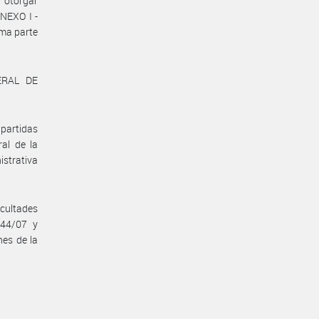
, otorgar
NEXO I -
ma parte
ERAL DE
partidas
al de la
istrativa
cultades
344/07 y
nes de la