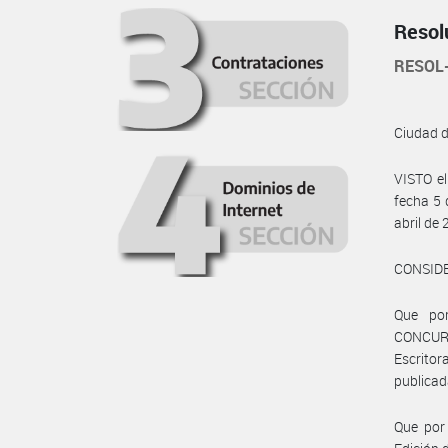
Resol
RESOL
Ciudad 
VISTO e
fecha 5 
abril de
CONSID
Que por
CONCUR
Escritor
publicad
Que por