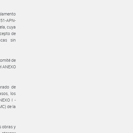
eglamento
451-APN-
ela, cuya
cepto de
icas sin
comité de
 el ANEXO
urado de
sos, los
ANEXO I -
C) de la
s obras y