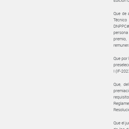
Edición
Que de a
Técnico
DNPPC#MC
persona
premio,
remunera
Que por 
preselec
I (IF-2
Que, de
premiac
requisit
Reglame
Resoluc
Que el j