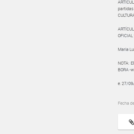
ARTÍCUL
partida
CULTURA
ARTÍCUL
OFICIAL 
Maria Lu
NOTA: El
BORA -ww
e. 27/0
Fecha d