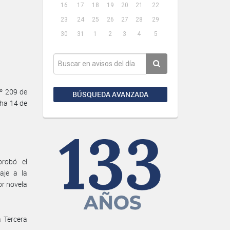
16
17
18
19
20
21
22
23
24
25
26
27
28
29
30
31
1
2
3
4
5
º 209 de
BÚSQUEDA AVANZADA
cha 14 de
probó el
je a la
or novela
 Tercera