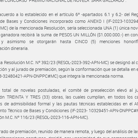
 del CONCURSO “PREMIO NACIONAL DE NOVELA ‘SARA GALLARDO’”.
cuerdo a lo establecido en el artículo 6º -apartados 6.1 y 6.2- del R
 de Bases y Condiciones incorporado como ANEXO I (IF-2023-10329
) de la mencionada Resolución, sería seleccionada UNA (1) única nov
 ganadora recibirá la suma de PESOS UN MILLÓN ($1.000.000.-) en con
 y asimismo se otorgarán hasta CINCO (5) menciones honoríf
ción dineraria.
la Resolución M.C. Nº 392/23 (RESOL-2023-392-APN-MC) se designó al 
ción y al jurado de premiación, según la conformación que se detalla en
023-32480421-APN-DNPPC#MC) que integra la mencionada norma.
l total de novelas postuladas, el comité de preselección elevó al j
ión TREINTA Y TRES (33) obras, las cuales cumplían, en todos los ca
os de admisibilidad formal y las pautas técnicas establecidas en el 
nto Técnico de Bases y Condiciones (IF-2023- 10329451-APN-DNPPC#M
ión M.C. Nº 116/23 (RESOL-2023-116-APN-MC).
urado de premiación, reunido de manera remota, y luego del análisis de la