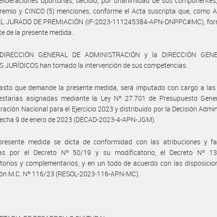
eliberaciones oportunas, decidió, por unanimidad de sus componentes
remio y CINCO (5) menciones, conforme el Acta suscripta que, como A
L JURADO DE PREMIACIÓN (IF-2023-111245384-APN-DNPPC#MC), for
te de la presente medida.
 DIRECCIÓN GENERAL DE ADMINISTRACIÓN y la DIRECCIÓN GEN
 JURÍDICOS han tomado la intervención de sus competencias.
asto que demande la presente medida, será imputado con cargo a las 
estarias asignadas mediante la Ley Nº 27.701 de Presupuesto Gener
ración Nacional para el Ejercicio 2023 y distribuido por la Decisión Admin
 fecha 9 de enero de 2023 (DECAD-2023-4-APN-JGM).
presente medida se dicta de conformidad con las atribuciones y fa
as por el Decreto Nº 50/19 y su modificatorio, el Decreto Nº 1
torios y complementarios, y en un todo de acuerdo con las disposicio
ión M.C. Nº 116/23 (RESOL-2023-116-APN-MC).