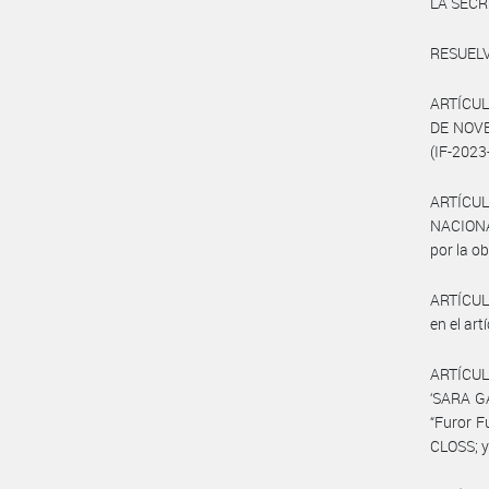
LA SECR
RESUELV
ARTÍCUL
DE NOVE
(IF-202
ARTÍCUL
NACIONA
por la o
ARTÍCULO
en el ar
ARTÍCUL
‘SARA GA
“Furor F
CLOSS; y