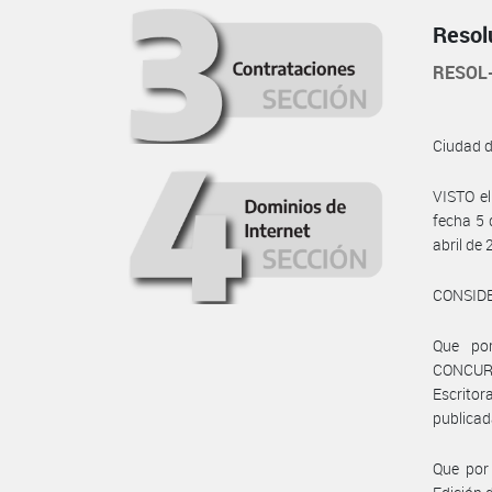
Resol
RESOL
Ciudad 
VISTO e
fecha 5 
abril de
CONSID
Que por
CONCUR
Escritor
publicad
Que por