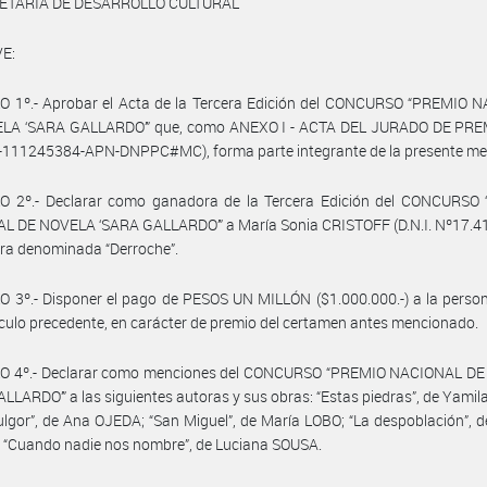
ETARIA DE DESARROLLO CULTURAL
E:
O 1º.- Aprobar el Acta de la Tercera Edición del CONCURSO “PREMIO 
LA ‘SARA GALLARDO’” que, como ANEXO I - ACTA DEL JURADO DE PR
3-111245384-APN-DNPPC#MC), forma parte integrante de la presente me
O 2º.- Declarar como ganadora de la Tercera Edición del CONCURSO
L DE NOVELA ‘SARA GALLARDO’” a María Sonia CRISTOFF (D.N.I. Nº17.41
bra denominada “Derroche”.
 3º.- Disponer el pago de PESOS UN MILLÓN ($1.000.000.-) a la perso
tículo precedente, en carácter de premio del certamen antes mencionado.
O 4º.- Declarar como menciones del CONCURSO “PREMIO NACIONAL D
LLARDO’” a las siguientes autoras y sus obras: “Estas piedras”, de Yami
ulgor”, de Ana OJEDA; “San Miguel”, de María LOBO; “La despoblación”, 
 “Cuando nadie nos nombre”, de Luciana SOUSA.