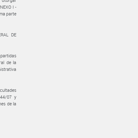
, otorgar
NEXO I -
ma parte
ERAL DE
partidas
al de la
istrativa
cultades
344/07 y
nes de la