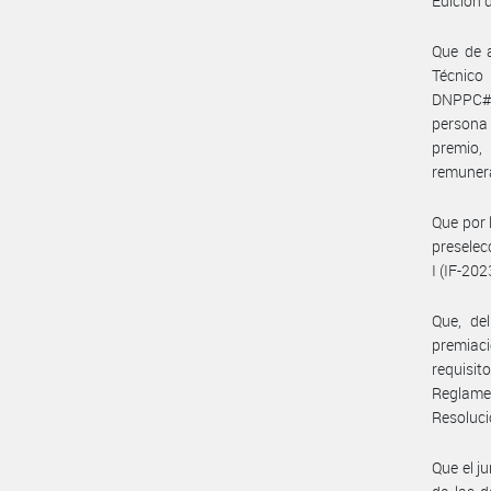
Edición
Que de a
Técnico
DNPPC#MC
persona
premio,
remunera
Que por 
preselec
I (IF-2
Que, de
premiac
requisit
Reglame
Resoluc
Que el j