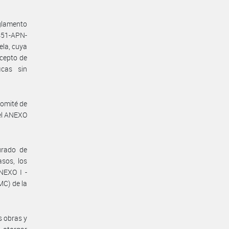
eglamento
451-APN-
ela, cuya
cepto de
icas sin
comité de
 el ANEXO
urado de
sos, los
ANEXO I -
C) de la
s obras y