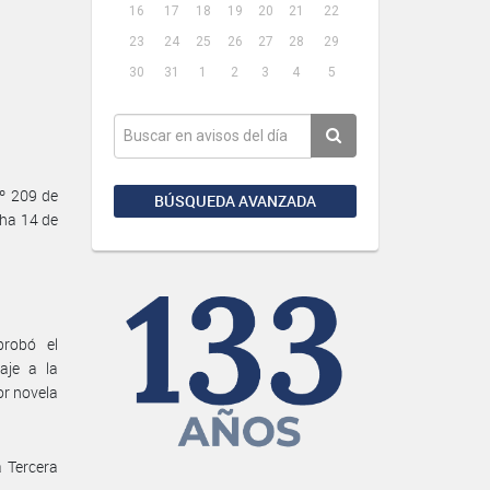
16
17
18
19
20
21
22
23
24
25
26
27
28
29
30
31
1
2
3
4
5
º 209 de
BÚSQUEDA AVANZADA
cha 14 de
probó el
je a la
or novela
 Tercera