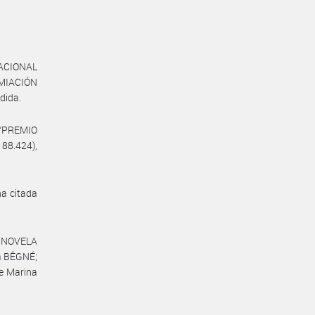
NACIONAL
EMIACIÓN
dida.
 “PREMIO
88.424),
na citada
E NOVELA
la BÊGNÉ;
de Marina