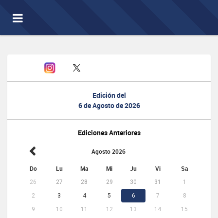
Toggle
navigation
Edición del
6 de Agosto de 2026
Ediciones Anteriores
Agosto 2026
Do
Lu
Ma
Mi
Ju
Vi
Sa
26
27
28
29
30
31
1
2
3
4
5
6
7
8
9
10
11
12
13
14
15