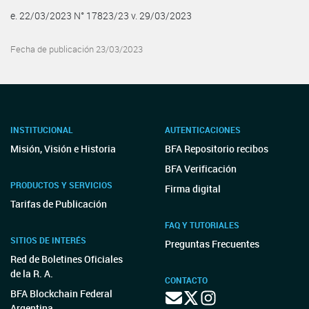
e. 22/03/2023 N° 17823/23 v. 29/03/2023
Fecha de publicación 23/03/2023
INSTITUCIONAL
AUTENTICACIONES
Misión, Visión e Historia
BFA Repositorio recibos
BFA Verificación
PRODUCTOS Y SERVICIOS
Firma digital
Tarifas de Publicación
FAQ Y TUTORIALES
SITIOS DE INTERÉS
Preguntas Frecuentes
Red de Boletines Oficiales
de la R. A.
CONTACTO
BFA Blockchain Federal
Argentina