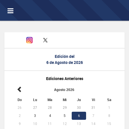
Toggle
navigation
Edición del
6 de Agosto de 2026
Ediciones Anteriores
Agosto 2026
Do
Lu
Ma
Mi
Ju
Vi
Sa
26
27
28
29
30
31
1
2
3
4
5
6
7
8
9
10
11
12
13
14
15