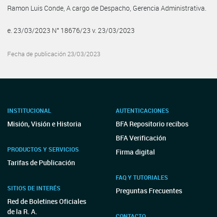
Ramon Luis Conde, A cargo de Despacho, Gerencia Administrativa.
e. 23/03/2023 N° 18676/23 v. 23/03/2023
Fecha de publicación 23/03/2023
INSTITUCIONAL
AUTENTICACIONES
Misión, Visión e Historia
BFA Repositorio recibos
BFA Verificación
PRODUCTOS Y SERVICIOS
Firma digital
Tarifas de Publicación
FAQ Y TUTORIALES
SITIOS DE INTERÉS
Preguntas Frecuentes
Red de Boletines Oficiales
de la R. A.
CONTACTO