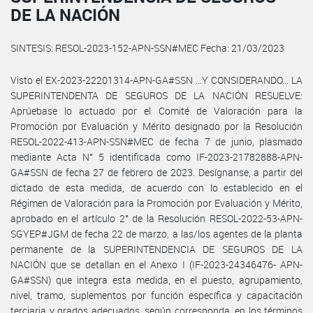
DE LA NACIÓN
SINTESIS: RESOL-2023-152-APN-SSN#MEC Fecha: 21/03/2023
Visto el EX-2023-22201314-APN-GA#SSN ...Y CONSIDERANDO... LA
SUPERINTENDENTA DE SEGUROS DE LA NACIÓN RESUELVE:
Aprúebase lo actuado por el Comité de Valoración para la
Promoción por Evaluación y Mérito designado por la Resolución
RESOL-2022-413-APN-SSN#MEC de fecha 7 de junio, plasmado
mediante Acta N° 5 identificada como IF-2023-21782888-APN-
GA#SSN de fecha 27 de febrero de 2023. Desígnanse, a partir del
dictado de esta medida, de acuerdo con lo establecido en el
Régimen de Valoración para la Promoción por Evaluación y Mérito,
aprobado en el artículo 2° de la Resolución RESOL-2022-53-APN-
SGYEP#JGM de fecha 22 de marzo, a las/los agentes de la planta
permanente de la SUPERINTENDENCIA DE SEGUROS DE LA
NACIÓN que se detallan en el Anexo I (IF-2023-24346476- APN-
GA#SSN) que integra esta medida, en el puesto, agrupamiento,
nivel, tramo, suplementos por función específica y capacitación
terciaria y grados adecuados, según corresponda, en los términos