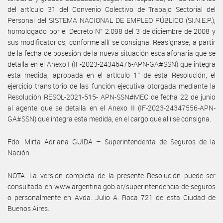
del artículo 31 del Convenio Colectivo de Trabajo Sectorial del
Personal del SISTEMA NACIONAL DE EMPLEO PÚBLICO (SI.N.E.P.),
homologado por el Decreto N° 2.098 del 3 de diciembre de 2008 y
sus modificatorios, conforme allí se consigna. Reasígnase, a partir
de la fecha de posesión de la nueva situación escalafonaria que se
detalla en el Anexo I (IF-2023-24346476-APN-GA#SSN) que integra
esta medida, aprobada en el artículo 1° de esta Resolución, el
ejercicio transitorio de las función ejecutiva otorgada mediante la
Resolución RESOL-2021-515- APN-SSN#MEC de fecha 22 de junio
al agente que se detalla en el Anexo II (IF-2023-24347556-APN-
GA#SSN) que integra esta medida, en el cargo que allí se consigna.
Fdo. Mirta Adriana GUIDA – Superintendenta de Seguros de la
Nación.
NOTA: La versión completa de la presente Resolución puede ser
consultada en www.argentina.gob.ar/superintendencia-de-seguros
o personalmente en Avda. Julio A. Roca 721 de esta Ciudad de
Buenos Aires.