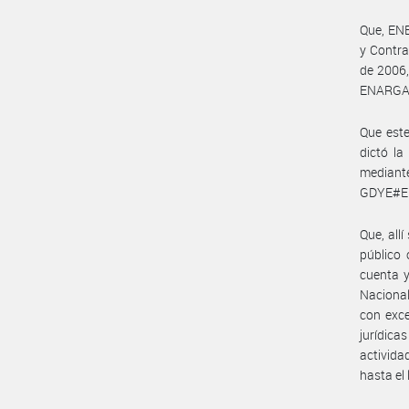
Que, ENE
y Contra
de 2006,
ENARGAS
Que este
dictó l
mediante
GDYE#EN
Que, all
público
cuenta y
Nacional
con exce
jurídica
activida
hasta el 