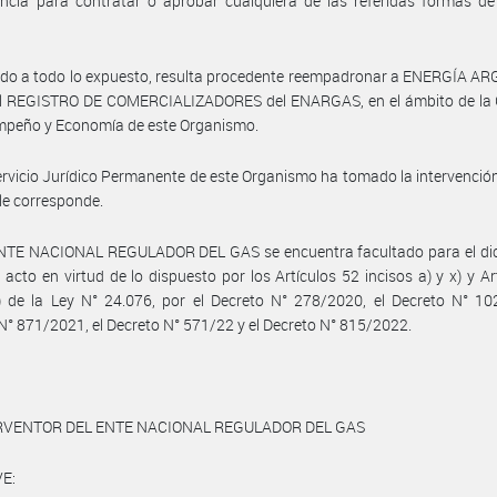
cia para contratar o aprobar cualquiera de las referidas formas de 
ido a todo lo expuesto, resulta procedente reempadronar a ENERGÍA A
 el REGISTRO DE COMERCIALIZADORES del ENARGAS, en el ámbito de la 
mpeño y Economía de este Organismo.
ervicio Jurídico Permanente de este Organismo ha tomado la intervenció
le corresponde.
ENTE NACIONAL REGULADOR DEL GAS se encuentra facultado para el dic
 acto en virtud de lo dispuesto por los Artículos 52 incisos a) y x) y Ar
) de la Ley N° 24.076, por el Decreto N° 278/2020, el Decreto N° 10
N° 871/2021, el Decreto N° 571/22 y el Decreto N° 815/2022.
ERVENTOR DEL ENTE NACIONAL REGULADOR DEL GAS
E: