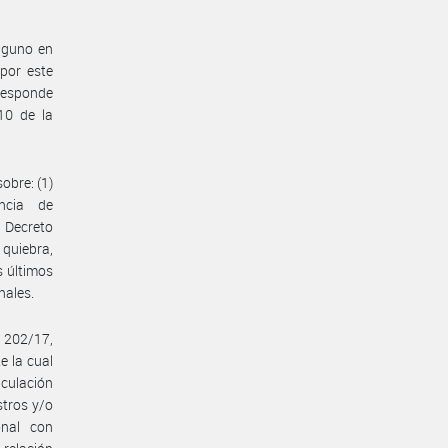
lguno en
por este
responde
 10 de la
bre: (1)
encia de
I Decreto
quiebra,
s últimos
nales.
 202/17,
 la cual
culación
stros y/o
onal con