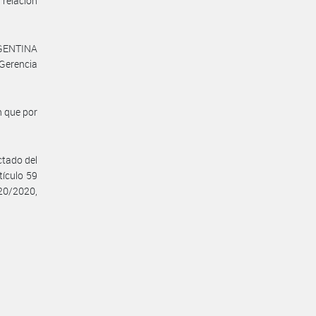
relación
RGENTINA
Gerencia
n que por
tado del
tículo 59
20/2020,