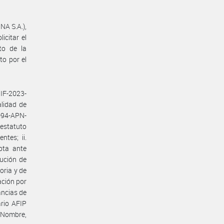
A S.A.),
icitar el
to de la
o por el
 IF-2023-
lidad de
-94-APN-
 estatuto
ntes; ii.
pta ante
tución de
oria y de
ación por
ancias de
ario AFIP
. Nombre,