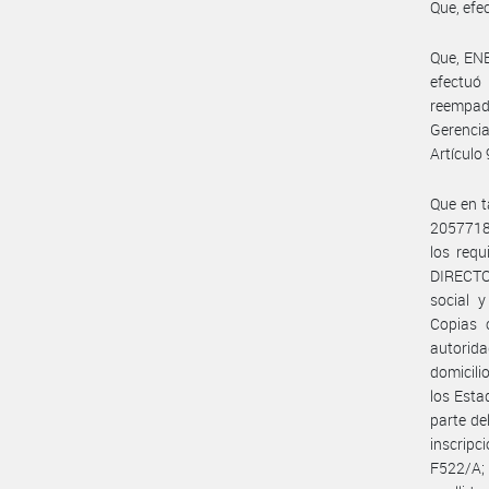
Que, efe
Que, EN
efectuó 
reempad
Gerenci
Artícul
Que en t
2057718
los requ
DIRECTOR
social y
Copias 
autorida
domicili
los Esta
parte de
inscripc
F522/A; 