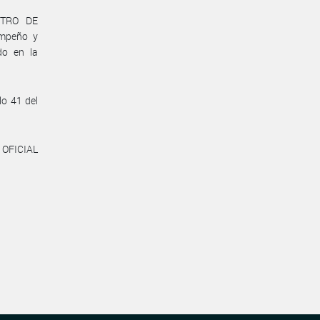
STRO DE
empeño y
do en la
lo 41 del
 OFICIAL