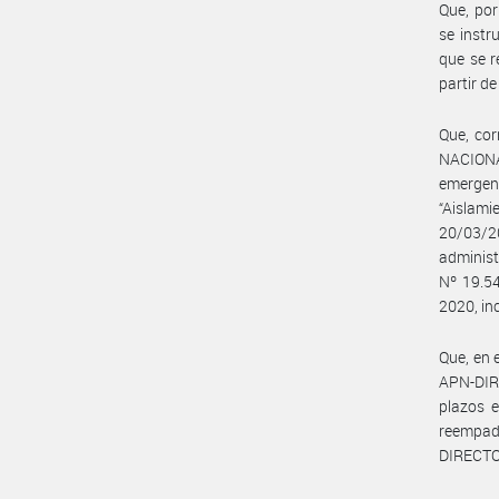
Que, po
se instr
que se 
partir de
Que, co
NACIONA
emergenc
“Aislami
20/03/20
adminis
Nº 19.54
2020, inc
Que, en 
APN-DIR
plazos e
reempad
DIRECT