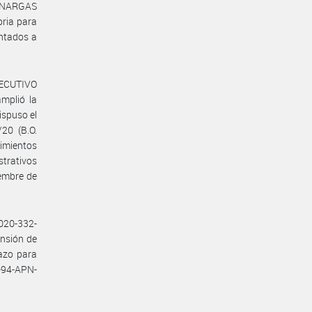
#ENARGAS
oria para
ntados a
JECUTIVO
mplió la
ispuso el
20 (B.O.
dimientos
trativos
iembre de
2020-332-
nsión de
lazo para
-94-APN-