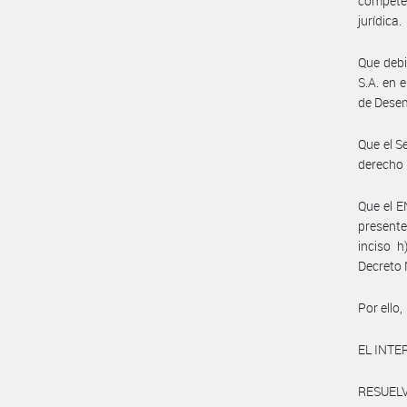
competen
jurídica.
Que deb
S.A. en
de Dese
Que el S
derecho 
Que el 
presente
inciso h
Decreto 
Por ello,
EL INT
RESUELV