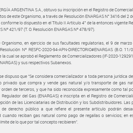
RGÍA ARGENTINA S.A., obtuvo su inscripción en el Registro de Comercia
tos de este Organismo, a través de Resolución ENARGAS N° 3416 del 2 d
 conforme lo dispuesto en el Título II Artículo 4° de la entonces vigente R
 Nº 421/97 (T. O. Resolución ENARGAS Nº 478/97).
 Organismo, en ejercicio de sus facultades regulatorias, el 9 de marz
a Resolución Nº RESFC-2020-94-APN-DIRECTORIO#ENARGAS (B.O. 11/0
 la cual se aprobó el Reglamento de Comercializadores (IF-2020-1292
ARGAS) y sus respectivos Subanexos.
í se dispuso que “Se considera comercializador a toda persona jurídica d
 o privado que compra y vende gas natural y/o transporte de gas nat
 orden de terceros, y que ha sido reconocida expresamente como tal po
 Regulador del Gas (ENARGAS) e inscripta en el Registro de Comercial
pción de las Licenciatarias de Distribución y los Subdistribuidores. Las
s de derecho público a que refiere el presente artículo podrán desar
d cuando reciban gas natural como pago de regalías o servicios; en e
límite de lo que por tal concepto recibieren”.