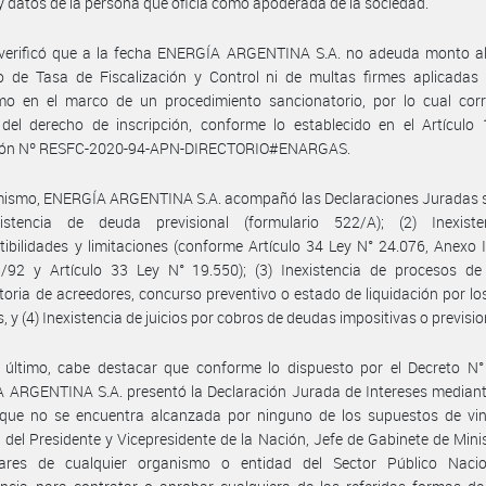
 y datos de la persona que oficia como apoderada de la sociedad.
 verificó que a la fecha ENERGÍA ARGENTINA S.A. no adeuda monto a
o de Tasa de Fiscalización y Control ni de multas firmes aplicadas 
mo en el marco de un procedimiento sancionatorio, por lo cual cor
 del derecho de inscripción, conforme lo establecido en el Artículo
ión Nº RESFC-2020-94-APN-DIRECTORIO#ENARGAS.
mismo, ENERGÍA ARGENTINA S.A. acompañó las Declaraciones Juradas so
istencia de deuda previsional (formulario 522/A); (2) Inexist
ibilidades y limitaciones (conforme Artículo 34 Ley N° 24.076, Anexo 
/92 y Artículo 33 Ley N° 19.550); (3) Inexistencia de procesos de 
oria de acreedores, concurso preventivo o estado de liquidación por lo
s, y (4) Inexistencia de juicios por cobros de deudas impositivas o previsio
 último, cabe destacar que conforme lo dispuesto por el Decreto N°
ARGENTINA S.A. presentó la Declaración Jurada de Intereses mediante
 que no se encuentra alcanzada por ninguno de los supuestos de vin
 del Presidente y Vicepresidente de la Nación, Jefe de Gabinete de Mini
ulares de cualquier organismo o entidad del Sector Público Naci