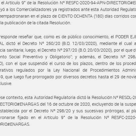
r el Artículo 9° de la Resolución Nº RESFC-2020-94-APN-DIRECTORIO
uyó a los Comercializadores ya registrados ante esta Autoridad Regulat
reempadronaran en el plazo de CIENTO OCHENTA (180) días corridos co
 la publicación de la citada Resolución.
rresponde reseñar que, como es de público conocimiento, el PODER E
L dictó el Decreto Nº 260/20 (B.O. 12/03/2020), mediante el cual a
ia sanitaria; luego, el Decreto Nº 297/20 (B.O. 20/03/2020), por el que d
ento Social Preventivo y Obligatorio”; y además, el Decreto Nº 298/
), con el que suspendió el curso de los plazos, dentro de los proce
trativos regulados por la Ley Nacional de Procedimientos Adminis
9, que luego fue prorrogado por diversos decretos hasta el 29 de nov
lusive.
ese contexto, esta Autoridad Regulatoria dictó la Resolución Nº RESOL-
ECTORIO#ENARGAS del 16 de octubre de 2020, excluyendo de la suspe
stablecida por el Decreto Nº 298/20 y sus sucesivas prórrogas, al p
ronarse fijado en el Artículo 9° de la Resolución Nº RESFC-2020
ORIO#ENARGAS.