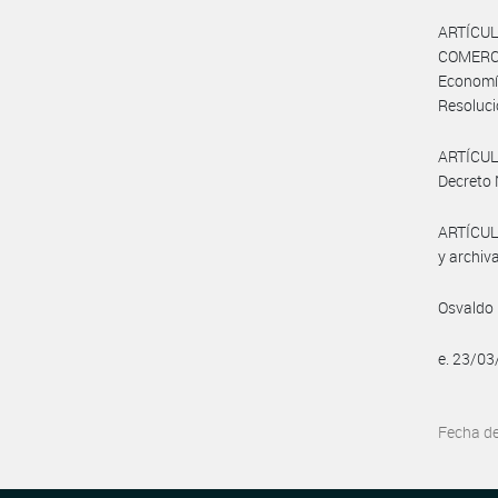
ARTÍCU
COMERCI
Economí
Resoluc
ARTÍCULO
Decreto 
ARTÍCULO
y archiva
Osvaldo 
e. 23/0
Fecha d