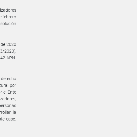
lizadores
e febrero
esolución
o de 2020
3/2020),
9142-APN-
e derecho
ural por
r el Ente
izadores,
 personas
rollar la
ste caso,