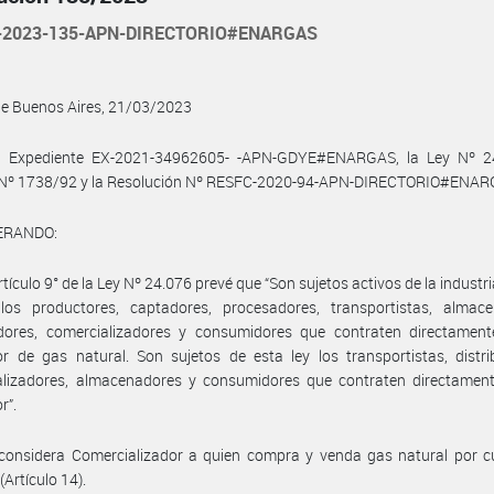
-2023-135-APN-DIRECTORIO#ENARGAS
de Buenos Aires, 21/03/2023
l Expediente EX-2021-34962605- -APN-GDYE#ENARGAS, la Ley Nº 24
 Nº 1738/92 y la Resolución Nº RESFC-2020-94-APN-DIRECTORIO#ENAR
ERANDO:
rtículo 9° de la Ley Nº 24.076 prevé que “Son sujetos activos de la industr
 los productores, captadores, procesadores, transportistas, almace
uidores, comercializadores y consumidores que contraten directament
r de gas natural. Son sujetos de esta ley los transportistas, distri
alizadores, almacenadores y consumidores que contraten directament
r”.
 considera Comercializador a quien compra y venda gas natural por c
(Artículo 14).