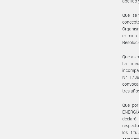
apellido
Que, se
concept
Organis
eximirla
Resoluc
Que asi
La inex
incompat
N° 1738
convocat
tres año
Que por
ENERGÍA 
declaró
respecto
los tit