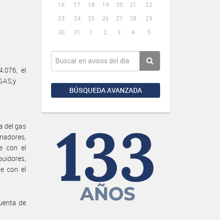
16
17
18
19
20
21
22
23
24
25
26
27
28
29
30
31
1
2
3
4
5
.076, el
GAS;y
BÚSQUEDA AVANZADA
ia del gas
nadores,
e con el
buidores,
e con el
uenta de