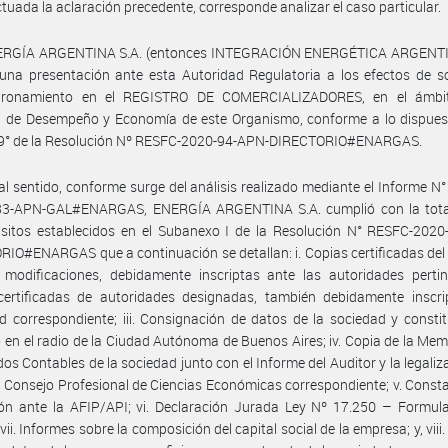
ctuada la aclaración precedente, corresponde analizar el caso particular.
ERGÍA ARGENTINA S.A. (entonces INTEGRACIÓN ENERGÉTICA ARGENTIN
una presentación ante esta Autoridad Regulatoria a los efectos de sol
ronamiento en el REGISTRO DE COMERCIALIZADORES, en el ámbi
a de Desempeño y Economía de este Organismo, conforme a lo dispuest
o 9° de la Resolución Nº RESFC-2020-94-APN-DIRECTORIO#ENARGAS.
al sentido, conforme surge del análisis realizado mediante el Informe N°
3-APN-GAL#ENARGAS, ENERGÍA ARGENTINA S.A. cumplió con la tota
isitos establecidos en el Subanexo I de la Resolución N° RESFC-2020
IO#ENARGAS que a continuación se detallan: i. Copias certificadas del
 modificaciones, debidamente inscriptas ante las autoridades pertine
certificadas de autoridades designadas, también debidamente inscri
d correspondiente; iii. Consignación de datos de la sociedad y consti
o en el radio de la Ciudad Autónoma de Buenos Aires; iv. Copia de la Mem
dos Contables de la sociedad junto con el Informe del Auditor y la legaliz
l Consejo Profesional de Ciencias Económicas correspondiente; v. Const
ión ante la AFIP/API; vi. Declaración Jurada Ley Nº 17.250 – Formul
vii. Informes sobre la composición del capital social de la empresa; y, viii