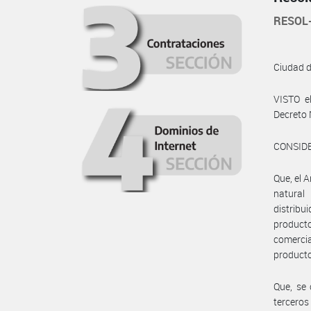
RESOL
Ciudad 
VISTO e
Decreto
CONSID
Que, el A
natural
distrib
producto
comerci
producto
Que, se
terceros 