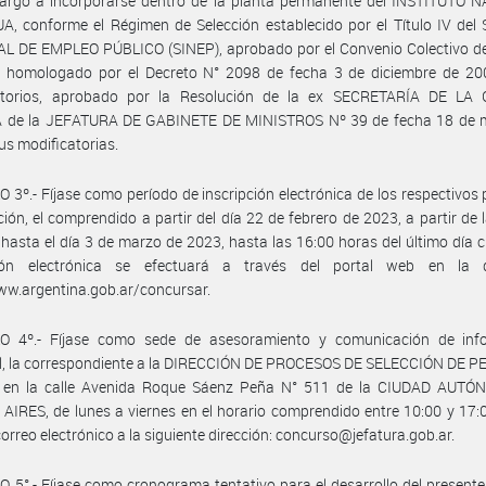
cargo a incorporarse dentro de la planta permanente del INSTITUTO 
, conforme el Régimen de Selección establecido por el Título IV del
L DE EMPLEO PÚBLICO (SINEP), aprobado por el Convenio Colectivo de
al homologado por el Decreto N° 2098 de fecha 3 de diciembre de 20
atorios, aprobado por la Resolución de la ex SECRETARÍA DE LA
 de la JEFATURA DE GABINETE DE MINISTROS Nº 39 de fecha 18 de 
us modificatorias.
 3º.- Fíjase como período de inscripción electrónica de los respectivos
ción, el comprendido a partir del día 22 de febrero de 2023, a partir de 
 hasta el día 3 de marzo de 2023, hasta las 16:00 horas del último día c
ción electrónica se efectuará a través del portal web en la d
ww.argentina.gob.ar/concursar.
O 4º.- Fíjase como sede de asesoramiento y comunicación de inf
al, la correspondiente a la DIRECCIÓN DE PROCESOS DE SELECCIÓN DE 
 en la calle Avenida Roque Sáenz Peña N° 511 de la CIUDAD AUT
IRES, de lunes a viernes en el horario comprendido entre 10:00 y 17:
correo electrónico a la siguiente dirección: concurso@jefatura.gob.ar.
 5°.- Fíjase como cronograma tentativo para el desarrollo del present