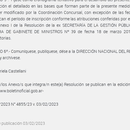
ción el detallado en las bases que forman parte de la presente medid
r modificado por la Coordinación Concursal, con excepción de las fe
can el período de inscripción conforme las atribuciones conferidas por el
Anexo I de la Resolución de la ex SECRETARÍA DE LA GESTIÓN PÚBLI
RA DE GABINETE DE MINISTROS Nº 39 de fecha 18 de marzo 201
torias.
O 6º.- Comuníquese, publíquese, dése a la DIRECCIÓN NACIONAL DEL 
y archívese.
iela Castellani
/los Anexo/s que integra/n este(a) Resolución se publican en la edició
w.boletinoficial.gob.ar-
2/2023 N° 4855/23 v. 03/02/2023
e publicación 03/02/2023