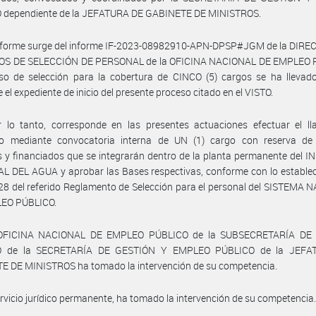
 dependiente de la JEFATURA DE GABINETE DE MINISTROS.
nforme surge del informe IF-2023-08982910-APN-DPSP#JGM de la DIRE
S DE SELECCIÓN DE PERSONAL de la OFICINA NACIONAL DE EMPLEO 
eso de selección para la cobertura de CINCO (5) cargos se ha llevad
 el expediente de inicio del presente proceso citado en el VISTO.
r lo tanto, corresponde en las presentes actuaciones efectuar el l
o mediante convocatoria interna de UN (1) cargo con reserva de
 y financiados que se integrarán dentro de la planta permanente del 
 DEL AGUA y aprobar las Bases respectivas, conforme con lo establec
 28 del referido Reglamento de Selección para el personal del SISTEMA
EO PÚBLICO.
 OFICINA NACIONAL DE EMPLEO PÚBLICO de la SUBSECRETARÍA DE
O de la SECRETARÍA DE GESTIÓN Y EMPLEO PÚBLICO de la JEFA
E DE MINISTROS ha tomado la intervención de su competencia.
ervicio jurídico permanente, ha tomado la intervención de su competencia