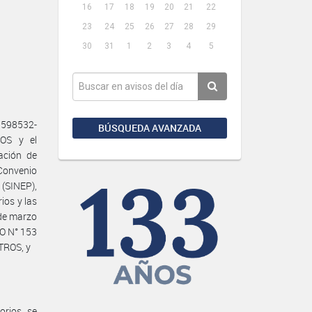
16
17
18
19
20
21
22
23
24
25
26
27
28
29
30
31
1
2
3
4
5
3598532-
BÚSQUEDA AVANZADA
OS y el
ación de
Convenio
(SINEP),
ios y las
de marzo
O N° 153
TROS, y
rios, se