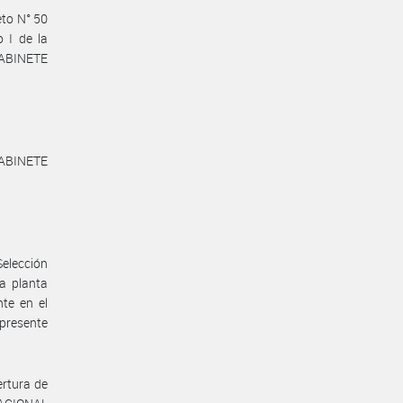
eto N° 50
 I de la
GABINETE
ABINETE
elección
a planta
te en el
presente
rtura de