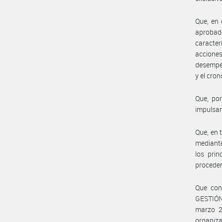
Que, en 
aprobado
caracter
acciones
desempeñ
y el cro
Que, por
impulsar
Que, en 
mediante
los prin
proceder
Que con
GESTIÓN
marzo 2
organiz