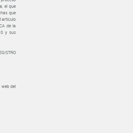
a, el que
chas que
 artículo
CA de la
0 y sus
REGISTRO
n web del