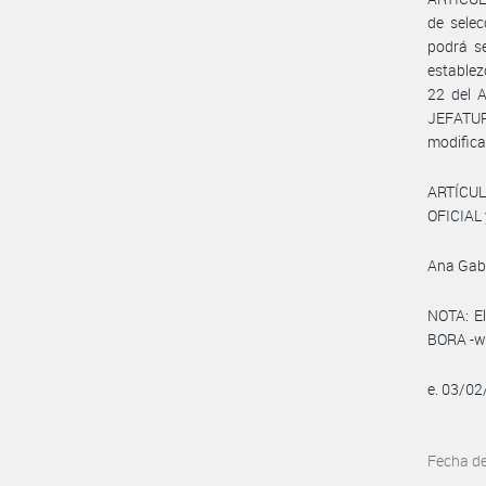
de selec
podrá se
establez
22 del 
JEFATU
modifica
ARTÍCUL
OFICIAL 
Ana Gabr
NOTA: El
BORA -ww
e. 03/0
Fecha d