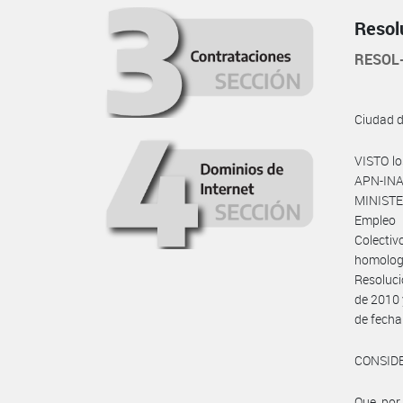
Resol
RESOL
Ciudad 
VISTO l
APN-IN
MINISTE
Empleo 
Colecti
homologa
Resoluc
de 2010
de fech
CONSID
Que por 