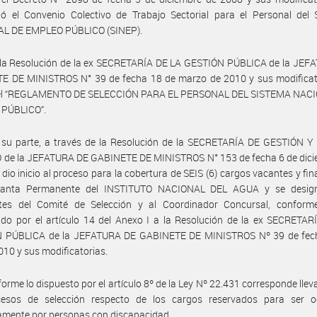
ó el Convenio Colectivo de Trabajo Sectorial para el Personal del
L DE EMPLEO PÚBLICO (SINEP).
 la Resolución de la ex SECRETARÍA DE LA GESTIÓN PÚBLICA de la JEF
E DE MINISTROS N° 39 de fecha 18 de marzo de 2010 y sus modificato
el “REGLAMENTO DE SELECCIÓN PARA EL PERSONAL DEL SISTEMA NAC
PÚBLICO”.
 su parte, a través de la Resolución de la SECRETARÍA DE GESTIÓN 
 de la JEFATURA DE GABINETE DE MINISTROS N° 153 de fecha 6 de dici
 dio inicio al proceso para la cobertura de SEIS (6) cargos vacantes y fi
lanta Permanente del INSTITUTO NACIONAL DEL AGUA y se desig
ntes del Comité de Selección y al Coordinador Concursal, conform
ido por el artículo 14 del Anexo I a la Resolución de la ex SECRETA
 PÚBLICA de la JEFATURA DE GABINETE DE MINISTROS Nº 39 de fec
10 y sus modificatorias.
orme lo dispuesto por el artículo 8º de la Ley Nº 22.431 corresponde llev
cesos de selección respecto de los cargos reservados para ser 
amente por personas con discapacidad.