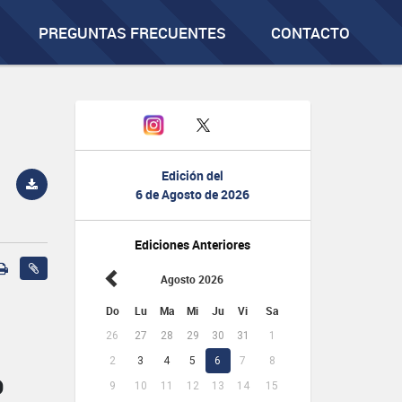
PREGUNTAS FRECUENTES
CONTACTO
Edición del
6 de Agosto de 2026
Ediciones Anteriores
Agosto 2026
Do
Lu
Ma
Mi
Ju
Vi
Sa
26
27
28
29
30
31
1
2
3
4
5
6
7
8
O
9
10
11
12
13
14
15