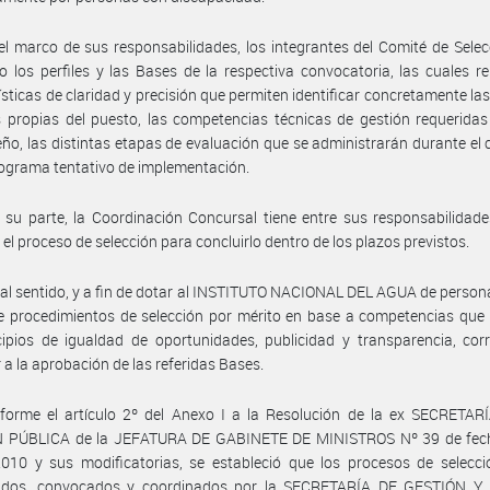
el marco de sus responsabilidades, los integrantes del Comité de Sele
 los perfiles y las Bases de la respectiva convocatoria, las cuales r
ísticas de claridad y precisión que permiten identificar concretamente las
 propias del puesto, las competencias técnicas de gestión requerida
o, las distintas etapas de evaluación que se administrarán durante el
nograma tentativo de implementación.
 su parte, la Coordinación Concursal tiene entre sus responsabilidade
 el proceso de selección para concluirlo dentro de los plazos previstos.
tal sentido, y a fin de dotar al INSTITUTO NACIONAL DEL AGUA de person
 procedimientos de selección por mérito en base a competencias que 
cipios de igualdad de oportunidades, publicidad y transparencia, co
 a la aprobación de las referidas Bases.
forme el artículo 2º del Anexo I a la Resolución de la ex SECRETAR
 PÚBLICA de la JEFATURA DE GABINETE DE MINISTROS Nº 39 de fec
010 y sus modificatorias, se estableció que los procesos de selecci
ados, convocados y coordinados por la SECRETARÍA DE GESTIÓN 