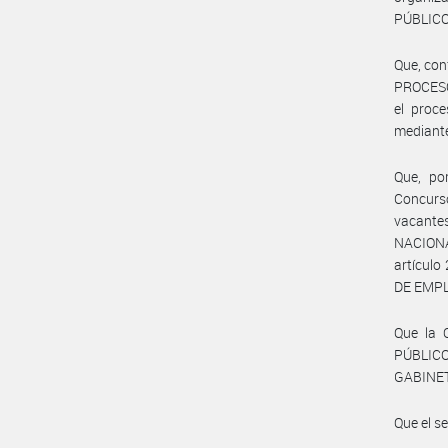
PÚBLICO
Que, co
PROCESO
el proc
mediante
Que, po
Concurs
vacantes
NACIONAL
artículo
DE EMPL
Que la
PÚBLIC
GABINET
Que el s