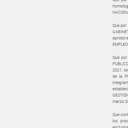
homolog
NACIONA
Que por
GABINET
aprobó 
EMPLEO 
Que por
PÚBLICO
2021, se
de la P
integra
establec
GESTIÓN
marzo 20
Que conf
los pro
exclusiv