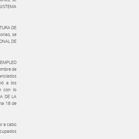
 SISTEMA
ATURA DE
rias, se
IONAL DE
Y EMPLEO
embre de
nanciados
nó a los
e con lo
RÍA DE LA
ha 18 de
ar a cabo
ocupados