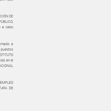
CCIÓN DE
PÚBLICO,
o a cabo
lamado a
 puestos
INSTITUTO
ido en el
 NACIONAL
 EMPLEO
TURA DE
.