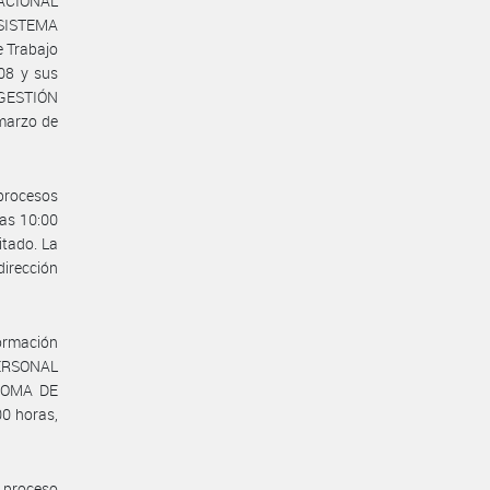
NACIONAL
 SISTEMA
 Trabajo
08 y sus
 GESTIÓN
marzo de
 procesos
las 10:00
itado. La
irección
ormación
PERSONAL
ÓNOMA DE
00 horas,
e proceso