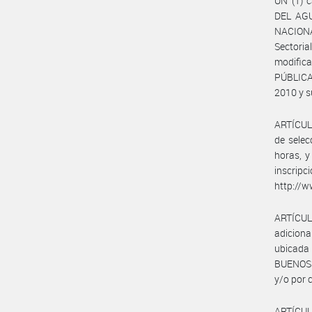
UN (1) 
DEL AGUA
NACIONA
Sectori
modific
PÚBLICA
2010 y s
ARTÍCULO
de selec
horas, y
inscrip
http://w
ARTÍCUL
adicion
ubicada
BUENOS A
y/o por 
ARTÍCULO