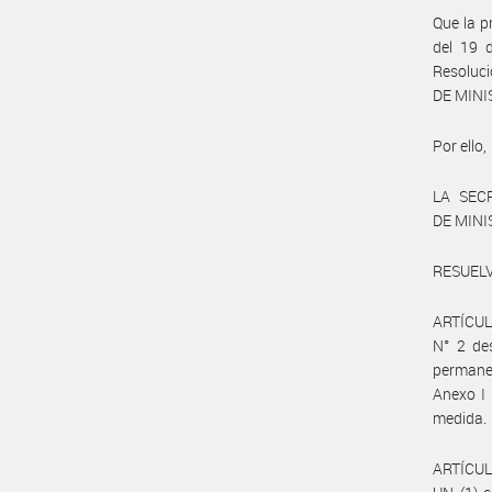
Que la p
del 19 d
Resoluc
DE MINIS
Por ello,
LA SEC
DE MIN
RESUELV
ARTÍCULO
N° 2 de
permane
Anexo I
medida.
ARTÍCULO