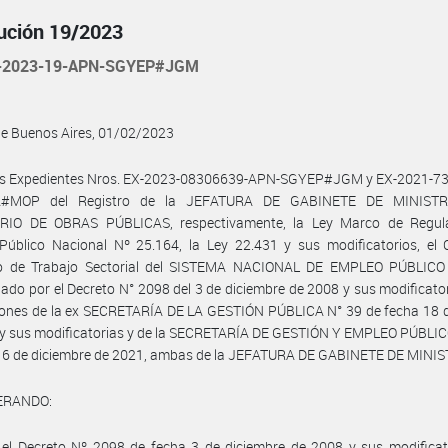
ución 19/2023
-2023-19-APN-SGYEP#JGM
de Buenos Aires, 01/02/2023
os Expedientes Nros. EX-2023-08306639-APN-SGYEP#JGM y EX-2021-7
A#MOP del Registro de la JEFATURA DE GABINETE DE MINISTR
RIO DE OBRAS PÚBLICAS, respectivamente, la Ley Marco de Regul
Público Nacional Nº 25.164, la Ley 22.431 y sus modificatorios, el 
vo de Trabajo Sectorial del SISTEMA NACIONAL DE EMPLEO PÚBLICO 
do por el Decreto N° 2098 del 3 de diciembre de 2008 y sus modificator
iones de la ex SECRETARÍA DE LA GESTIÓN PÚBLICA N° 39 de fecha 18 
 y sus modificatorias y de la SECRETARÍA DE GESTIÓN Y EMPLEO PÚBLIC
a 6 de diciembre de 2021, ambas de la JEFATURA DE GABINETE DE MINIS
ERANDO:
el Decreto Nº 2098 de fecha 3 de diciembre de 2008 y sus modificato