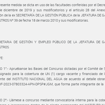
resente medida se dicta en uso de las facultades conferidas por el Decr
e diciembre de 2019 y sus modificatorios y el artículo 28 del Anexo
ión de la ex SECRETARÍA DE LA GESTIÓN PÚBLICA de la JEFATURA DE 
TROS Nº 39 de fecha 18 de marzo 2010 y sus modificatorias.
RETARIA DE GESTIÓN Y EMPLEO PÚBLICO DE LA JEFATURA DE G
ISTROS
E:
 1°.- Apruébanse las Bases del Concurso dictadas por el Comité de S
signado para la cobertura de UN (1) cargo vacante y financiado de l
nte del INSTITUTO NACIONAL DEL AGUA de acuerdo al detalle obran
 IF-2023-07803324-APN-DPSP#JGM, que forma parte integrante de la 
 2º.- Llámese a concurso mediante convocatoria interna para la cobe