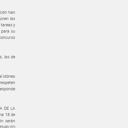
cción han
eúnen las
 tareas y
s para su
 concurso
s, las de
al idóneo
respeten
rresponde
ÍA DE LA
ha 18 de
ón serán
Y EMPLEO