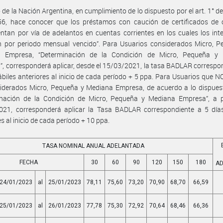
 de la Nación Argentina, en cumplimiento de lo dispuesto por el art. 1° de
56, hace conocer que los préstamos con caución de certificados de 
ntan por vía de adelantos en cuentas corrientes en los cuales los int
n por periodo mensual vencido”. Para Usuarios considerados Micro, P
 Empresa, “Determinación de la Condición de Micro, Pequeña y
, corresponderá aplicar, desde el 15/03/2021, la tasa BADLAR correspo
ábiles anteriores al inicio de cada período + 5 ppa. Para Usuarios que 
iderados Micro, Pequeña y Mediana Empresa, de acuerdo a lo dispuest
inación de la Condición de Micro, Pequeña y Mediana Empresa”, a pa
021, corresponderá aplicar la Tasa BADLAR correspondiente a 5 días
es al inicio de cada período + 10 ppa.
TASA NOMINAL ANUAL ADELANTADA
FECHA
30
60
90
120
150
180
A
24/01/2023
al
25/01/2023
78,11
75,60
73,20
70,90
68,70
66,59
25/01/2023
al
26/01/2023
77,78
75,30
72,92
70,64
68,46
66,36