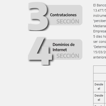
El Banco
13.477/
instrume
“percibe
Mediana
Empresa”
5 días h
ser cons
“Determ
15/03/2
anterior
Desde
el
Desde
el