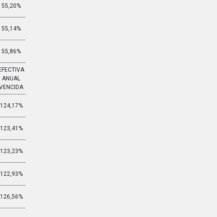
55,20%
6,387%
55,14%
6,377%
55,86%
6,501%
EFECTIVA
EFECTIVA
ANUAL
MENSUAL
VENCIDA
VENCIDA
124,17%
6,860%
123,41%
6,830%
123,23%
6,823%
122,93%
6,811%
126,56%
6,953%