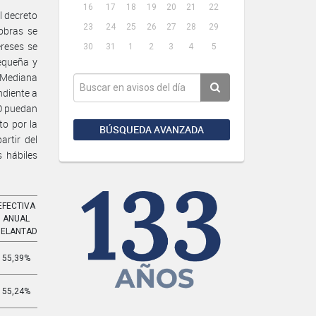
16
17
18
19
20
21
22
l decreto
23
24
25
26
27
28
29
obras se
ereses se
30
31
1
2
3
4
5
equeña y
 Mediana
ndiente a
NO puedan
o por la
BÚSQUEDA AVANZADA
rtir del
 hábiles
EFECTIVA
EFECTIVA
ANUAL
MENSUAL
DELANTADA
ADELANTADA
55,39%
6,420%
55,24%
6,393%