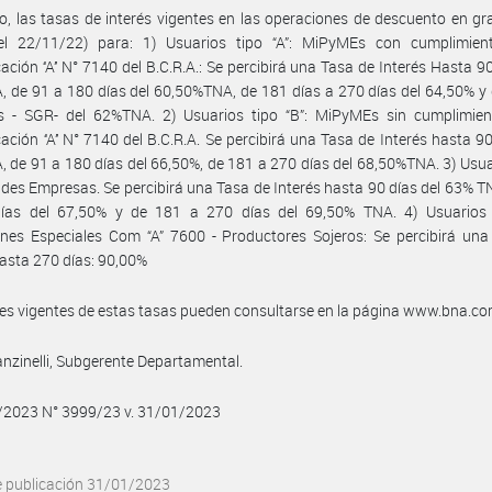
, las tasas de interés vigentes en las operaciones de descuento en gra
del 22/11/22) para: 1) Usuarios tipo “A”: MiPyMEs con cumplimien
ción ‘‘A’’ N° 7140 del B.C.R.A.: Se percibirá una Tasa de Interés Hasta 90
 de 91 a 180 días del 60,50%TNA, de 181 días a 270 días del 64,50% y
s - SGR- del 62%TNA. 2) Usuarios tipo “B”: MiPyMEs sin cumplimien
ción ‘‘A’’ N° 7140 del B.C.R.A. Se percibirá una Tasa de Interés hasta 90
 de 91 a 180 días del 66,50%, de 181 a 270 días del 68,50%TNA. 3) Usua
ndes Empresas. Se percibirá una Tasa de Interés hasta 90 días del 63% T
ías del 67,50% y de 181 a 270 días del 69,50% TNA. 4) Usuarios t
nes Especiales Com “A” 7600 - Productores Sojeros: Se percibirá una
hasta 270 días: 90,00%
les vigentes de estas tasas pueden consultarse en la página www.bna.co
nzinelli, Subgerente Departamental.
1/2023 N° 3999/23 v. 31/01/2023
e publicación 31/01/2023