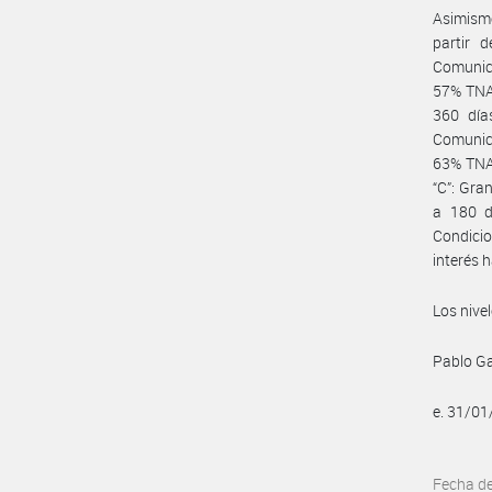
Asimismo
partir 
Comunica
57% TNA,
360 día
Comunica
63% TNA,
“C”: Gra
a 180 d
Condicio
interés 
Los nive
Pablo Ga
e. 31/0
Fecha d