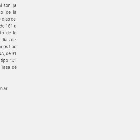
l son: (a
to de la
 días del
 de 181 a
to de la
 días del
rios tipo
NA, de 91
ipo “D”:
 Tasa de
m.ar