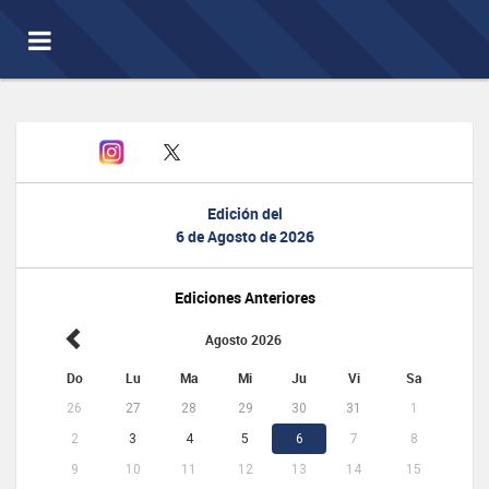
Toggle
navigation
Edición del
6 de Agosto de 2026
Ediciones Anteriores
Agosto 2026
Do
Lu
Ma
Mi
Ju
Vi
Sa
26
27
28
29
30
31
1
2
3
4
5
6
7
8
9
10
11
12
13
14
15