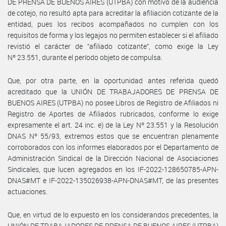
DE PRENSA DE BUENOS AIRES (UTPBA) con motivo de la audiencia
de cotejo, no resultó apta para acreditar la afiliación cotizante de la
entidad, pues los recibos acompañados no cumplen con los
requisitos de forma y los legajos no permiten establecer si el afiliado
revistió el carácter de “afiliado cotizante”, como exige la Ley
Nº 23.551, durante el período objeto de compulsa.
Que, por otra parte, en la oportunidad antes referida quedó
acreditado que la UNIÓN DE TRABAJADORES DE PRENSA DE
BUENOS AIRES (UTPBA) no posee Libros de Registro de Afiliados ni
Registro de Aportes de Afiliados rubricados, conforme lo exige
expresamente el art. 24 inc. e) de la Ley Nº 23.551 y la Resolución
DNAS Nº 55/93, extremos estos que se encuentran plenamente
corroborados con los informes elaborados por el Departamento de
Administración Sindical de la Dirección Nacional de Asociaciones
Sindicales, que lucen agregados en los IF-2022-128650785-APN-
DNAS#MT e IF-2022-135026938-APN-DNAS#MT, de las presentes
actuaciones.
Que, en virtud de lo expuesto en los considerandos precedentes, la
UNIÓN DE TRABAJADORES DE PRENSA DE BUENOS AIRES (UTPBA)