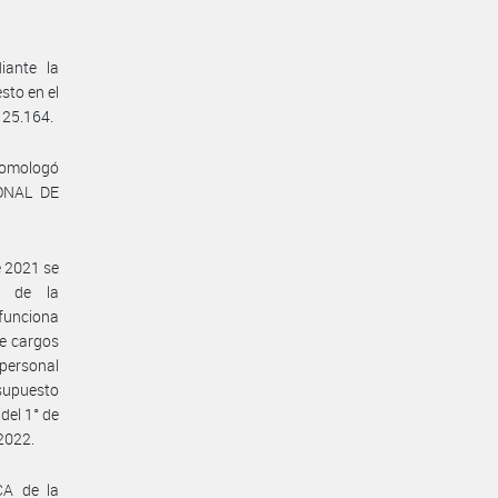
iante la
sto en el
 25.164.
 homologó
IONAL DE
e 2021 se
e de la
funciona
de cargos
 personal
esupuesto
del 1° de
 2022.
CA de la