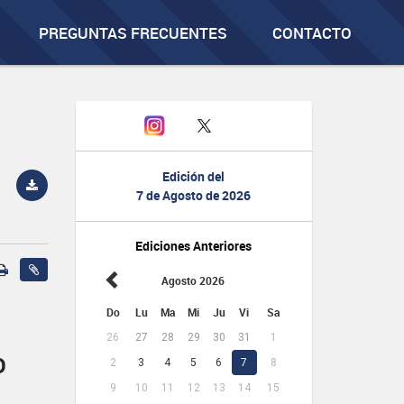
PREGUNTAS FRECUENTES
CONTACTO
Edición del
7 de Agosto de 2026
Ediciones Anteriores
Agosto 2026
Do
Lu
Ma
Mi
Ju
Vi
Sa
26
27
28
29
30
31
1
D
2
3
4
5
6
7
8
9
10
11
12
13
14
15