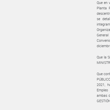
Que en v
Planta 
descentr
se deta
integran
Organiz
General
Convenio
diciembr
Que la 
MINISTRO
Que con
PÚBLICO
2021, ha
Empleo P
ambas d
GESTIÓN