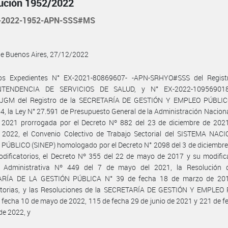
ución 1952/2022
-2022-1952-APN-SSS#MS
de Buenos Aires, 27/12/2022
os Expedientes N° EX-2021-80869607- -APN-SRHYO#SSS del Regist
NTENDENCIA DE SERVICIOS DE SALUD, y N° EX-2022-109569018
GM del Registro de la SECRETARÍA DE GESTIÓN Y EMPLEO PÚBLICO
4, la Ley N° 27.591 de Presupuesto General de la Administración Naciona
o 2021 prorrogada por el Decreto Nº 882 del 23 de diciembre de 2021
io 2022, el Convenio Colectivo de Trabajo Sectorial del SISTEMA NAC
ÚBLICO (SINEP) homologado por el Decreto N° 2098 del 3 de diciembre
dificatorios, el Decreto Nº 355 del 22 de mayo de 2017 y su modifica
n Administrativa Nº 449 del 7 de mayo del 2021, la Resolución 
RÍA DE LA GESTIÓN PÚBLICA N° 39 de fecha 18 de marzo de 20
atorias, y las Resoluciones de la SECRETARÍA DE GESTIÓN Y EMPLEO
 fecha 10 de mayo de 2022, 115 de fecha 29 de junio de 2021 y 221 de f
de 2022, y