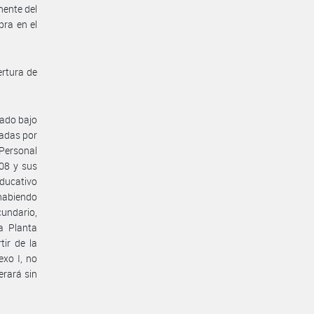
nente del
ra en el
ertura de
rado bajo
adas por
 Personal
08 y sus
educativo
 habiendo
undario,
a Planta
ir de la
exo I, no
erará sin