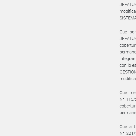
JEFATUR
modific
SISTEMA
Que po
JEFATUR
cobertu
perman
integran
con lo e
GESTIÓ
modifica
Que me
N° 115/
cobertu
permane
Que a t
N° 221/2