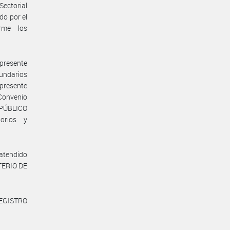
Sectorial
o por el
rme los
presente
undarios
presente
 Convenio
 PÚBLICO
torios y
 atendido
STERIO DE
REGISTRO