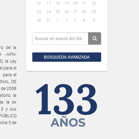
16
17
18
19
20
21
22
23
24
25
26
27
28
29
30
31
1
2
3
4
5
ro de la
- -APN-
BÚSQUEDA AVANZADA
, la Ley
l para el
 para el
IONAL DE
 de 2008
torio, la
de la ex
10 y sus
 PÚBLICO
echa 5 de