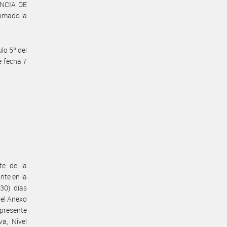
NCIA DE
omado la
lo 5º del
e fecha 7
te de la
te en la
30) días
 el Anexo
presente
a, Nivel