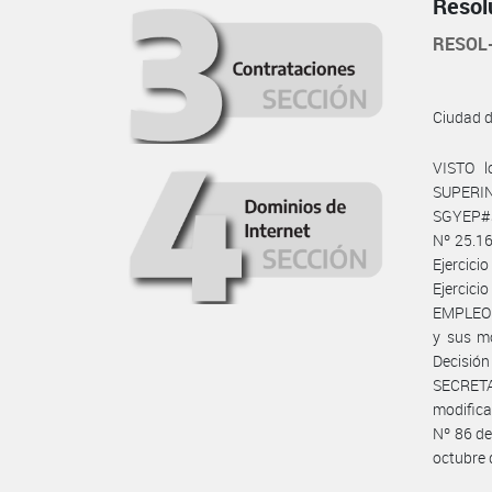
Resol
RESOL
Ciudad 
VISTO l
SUPERI
SGYEP#J
Nº 25.16
Ejercici
Ejercic
EMPLEO P
y sus mo
Decisió
SECRETA
modific
Nº 86 de
octubre 