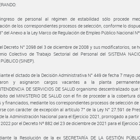
ERANDO:
ingreso de personal al régimen de estabilidad sólo procede med
ación de los correspondientes procesos de selección, conforme lo dispue
 8° del Anexo a la Ley Marco de Regulación de Empleo Público Nacional Nº
el Decreto N° 2098 del 3 de diciembre de 2008 y sus modificatorios, se
enio Colectivo de Trabajo Sectorial del Personal del SISTEMA NAC
PÚBLICO (SINEP).
ante el dictado de la Decisión Administrativa N° 449 de fecha 7 mayo d
oraron y asignaron cargos vacantes a la planta permanent
TENDENCIA DE SERVICIOS DE SALUD organismo descentralizado que 
bito del MINISTERIO DE SALUD con el fin de proceder a la cobertura 
 y financiados, mediante los correspondientes procesos de selección de
arse con carácter de excepción al artículo 7° de la Ley N° 27.591 de Pr
de la Administración Nacional para el Ejercicio 2021, prorrogado a partir 
 2022 por el Decreto Nº 882 del 23 de diciembre de 2021 para el Ejercicio
iante la Resolución de la ex SECRETARÍA DE LA GESTIÓN PÚBLI