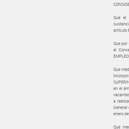
CONSID
Que el 
sustanci
artículo
Que por 
el Conv
EMPLEO 
Que medi
incorp
SUPERIN
en el ám
vacantes
a realiz
General 
enero de
Que med