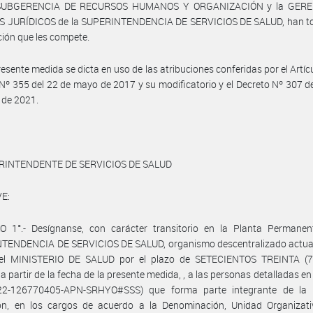
 SUBGERENCIA DE RECURSOS HUMANOS Y ORGANIZACIÓN y la GERE
 JURÍDICOS de la SUPERINTENDENCIA DE SERVICIOS DE SALUD, han t
ción que les compete.
resente medida se dicta en uso de las atribuciones conferidas por el Artícu
Nº 355 del 22 de mayo de 2017 y su modificatorio y el Decreto Nº 307 d
 de 2021.
RINTENDENTE DE SERVICIOS DE SALUD
E:
O 1°.- Desígnanse, con carácter transitorio en la Planta Permanen
TENDENCIA DE SERVICIOS DE SALUD, organismo descentralizado actuan
del MINISTERIO DE SALUD por el plazo de SETECIENTOS TREINTA (7
 a partir de la fecha de la presente medida, , a las personas detalladas en
022-126770405-APN-SRHYO#SSS) que forma parte integrante de la 
ión, en los cargos de acuerdo a la Denominación, Unidad Organizativ