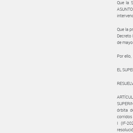
Que la
ASUNTOS
interven
Que la p
Decreto 
de mayo
Por ello,
EL SUPE
RESUELV
ARTÍCUL
SUPERIN
órbita 
corridos
I (IF-2
resoluc