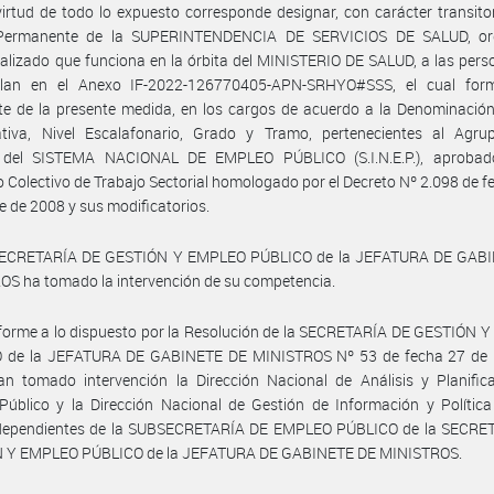
irtud de todo lo expuesto corresponde designar, con carácter transitor
Permanente de la SUPERINTENDENCIA DE SERVICIOS DE SALUD, o
alizado que funciona en la órbita del MINISTERIO DE SALUD, a las per
llan en el Anexo IF-2022-126770405-APN-SRHYO#SSS, el cual for
te de la presente medida, en los cargos de acuerdo a la Denominació
ativa, Nivel Escalafonario, Grado y Tramo, pertenecientes al Agru
 del SISTEMA NACIONAL DE EMPLEO PÚBLICO (S.I.N.E.P.), aprobad
 Colectivo de Trabajo Sectorial homologado por el Decreto Nº 2.098 de f
e de 2008 y sus modificatorios.
SECRETARÍA DE GESTIÓN Y EMPLEO PÚBLICO de la JEFATURA DE GAB
S ha tomado la intervención de su competencia.
forme a lo dispuesto por la Resolución de la SECRETARÍA DE GESTIÓN 
 de la JEFATURA DE GABINETE DE MINISTROS Nº 53 de fecha 27 de
n tomado intervención la Dirección Nacional de Análisis y Planifica
úblico y la Dirección Nacional de Gestión de Información y Política 
ependientes de la SUBSECRETARÍA DE EMPLEO PÚBLICO de la SECRE
 Y EMPLEO PÚBLICO de la JEFATURA DE GABINETE DE MINISTROS.