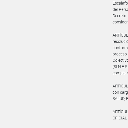
Escalafo
del Pers
Decret
consider
ARTÍCUL
resoluc
conform
proceso 
Colecti
(SI.N.E
complem
ARTÍCULO
con carg
SALUD, 
ARTÍCUL
OFICIAL 