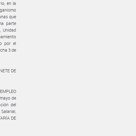
io, en la
rganismo
sonas que
ma parte
n, Unidad
pamiento
o por el
echa 3 de
INETE DE
Y EMPLEO
 mayo de
ción del
Salarial,
TARÍA DE