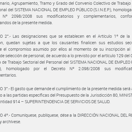
nario, Agrupamiento, Tramo y Grado del Convenio Colectivo de Trabajo 
onal del SISTEMA NACIONAL DE EMPLEO PÚBLICO (S.I.N.E.P.), homologad
o Nº 2098/2008 sus modificatorios y complementarios, confo
andos de la presente medida.
O 2°.- Las designaciones que se establecen en el Artículo 1º de la 
ión, quedan sujetas a que los causantes finalicen sus estudios sec
e el compromiso asumido por ellos al momento de su inscripción al 
de selección de personal, de acuerdo a lo previsto por el artículo 129 del
vo de Trabajo Sectorial del Personal del SISTEMA NACIONAL DE EMPLEO
.P.), homologado por el Decreto Nº 2.098/2008 sus modifica
entarios.
 3°.- El gasto que demande el cumplimiento de la presente medida será
o a las partidas específicas del Presupuesto de la Jurisdicción 80, MINI
Entidad 914 – SUPERINTENDENCIA DE SERVICIOS DE SALUD.
O 4º.- Comuníquese, publíquese, dése a la DIRECCIÓN NACIONAL DEL 
y archívese.