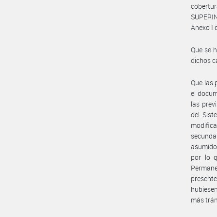
cobertur
SUPERIN
Anexo I 
Que se h
dichos c
Que las 
el docu
las prev
del Sis
modifica
secundar
asumido
por lo 
Permane
presente
hubiesen
más trám