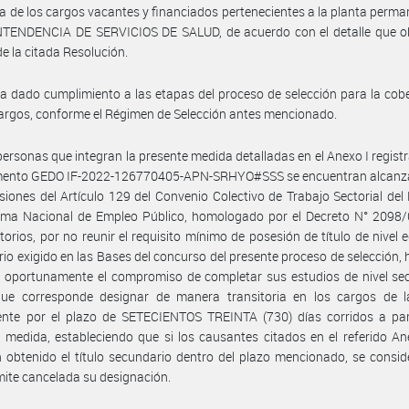
a de los cargos vacantes y financiados pertenecientes a la planta perma
TENDENCIA DE SERVICIOS DE SALUD, de acuerdo con el detalle que ob
de la citada Resolución.
a dado cumplimiento a las etapas del proceso de selección para la cob
argos, conforme el Régimen de Selección antes mencionado.
personas que integran la presente medida detalladas en el Anexo I regist
mento GEDO IF-2022-126770405-APN-SRHYO#SSS se encuentran alcanz
isiones del Artículo 129 del Convenio Colectivo de Trabajo Sectorial del
tema Nacional de Empleo Público, homologado por el Decreto N° 2098/
torios, por no reunir el requisito mínimo de posesión de título de nivel 
io exigido en las Bases del concurso del presente proceso de selección,
 oportunamente el compromiso de completar sus estudios de nivel sec
que corresponde designar de manera transitoria en los cargos de l
nte por el plazo de SETECIENTOS TREINTA (730) días corridos a part
 medida, estableciendo que si los causantes citados en el referido An
 obtenido el título secundario dentro del plazo mencionado, se consid
ite cancelada su designación.