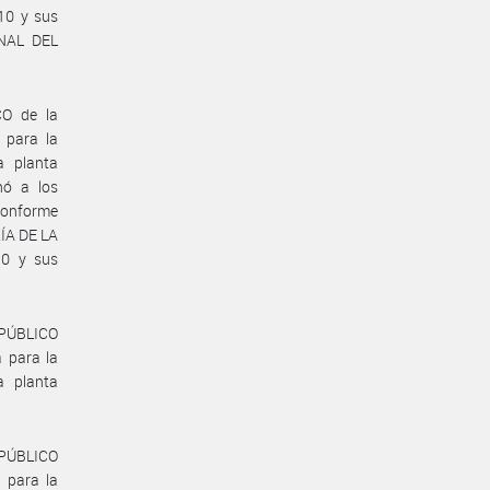
10 y sus
ONAL DEL
O de la
 para la
a planta
ó a los
 conforme
RÍA DE LA
0 y sus
PÚBLICO
 para la
a planta
 PÚBLICO
 para la