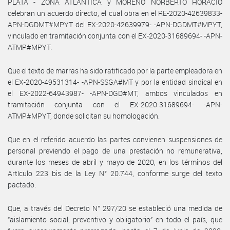
PLATA - ZONA ATLANTICA y MORENO NORBERTO HORACIO
celebran un acuerdo directo, el cual obra en el RE-2020-42639833-
APN-DGDMT#MPYT del EX-2020-42639979- -APN-DGDMT#MPYT,
vinculado en tramitación conjunta con el EX-2020-31689694- -APN-
ATMP#MPYT.
Que el texto de marras ha sido ratificado por la parte empleadora en
el EX-2020-49531314- -APN-SSGA#MT y por la entidad sindical en
el EX-2022-64943987- -APN-DGD#MT, ambos vinculados en
tramitación conjunta con el EX-2020-31689694- -APN-
ATMP#MPYT, donde solicitan su homologación.
Que en el referido acuerdo las partes convienen suspensiones de
personal previendo el pago de una prestación no remunerativa,
durante los meses de abril y mayo de 2020, en los términos del
Artículo 223 bis de la Ley N° 20.744, conforme surge del texto
pactado.
Que, a través del Decreto N° 297/20 se estableció una medida de
“aislamiento social, preventivo y obligatorio” en todo el país, que