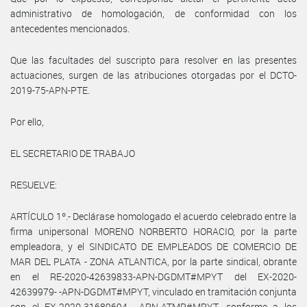
administrativo de homologación, de conformidad con los
antecedentes mencionados.
Que las facultades del suscripto para resolver en las presentes
actuaciones, surgen de las atribuciones otorgadas por el DCTO-
2019-75-APN-PTE.
Por ello,
EL SECRETARIO DE TRABAJO
RESUELVE:
ARTÍCULO 1º.- Declárase homologado el acuerdo celebrado entre la
firma unipersonal MORENO NORBERTO HORACIO, por la parte
empleadora, y el SINDICATO DE EMPLEADOS DE COMERCIO DE
MAR DEL PLATA - ZONA ATLANTICA, por la parte sindical, obrante
en el RE-2020-42639833-APN-DGDMT#MPYT del EX-2020-
42639979- -APN-DGDMT#MPYT, vinculado en tramitación conjunta
con el EX-2020-31689694- -APN-ATMP#MPYT, conforme a los