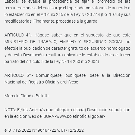
Laboral se evalúe la procedencia de fijar el promedio de las
remuneraciones, del cual surge el tope indemnizatorio, de acuerdo a
lo establecido en el Artículo 245 de la Ley Nº 20.744 (t.o. 1976) y sus
modificatorias. Finalmente, procédase a la guarda.
ARTÍCULO 4°.- Hágase saber que en el supuesto de que este
MINISTERIO DE TRABAJO, EMPLEO Y SEGURIDAD SOCIAL no
efectúe la publicación de carácter gratuito del acuerdo homologado
y de esta Resolución, resultará aplicable lo establecido en el tercer
párrafo del Artículo 5 de la Ley Nº 14.250 (t.o.2004).
ARTÍCULO 5º.- Comuníquese, publíquese, dése a la Dirección
Nacional del Registro Oficial y archívese
Marcelo Claudio Bellotti
NOTA: El/los Anexo/s que integra/n este(a) Resolución se publican
en la edición web del BORA -www.boletinoficial.gob.ar-
e. 01/12/2022 N° 96484/22 v. 01/12/2022