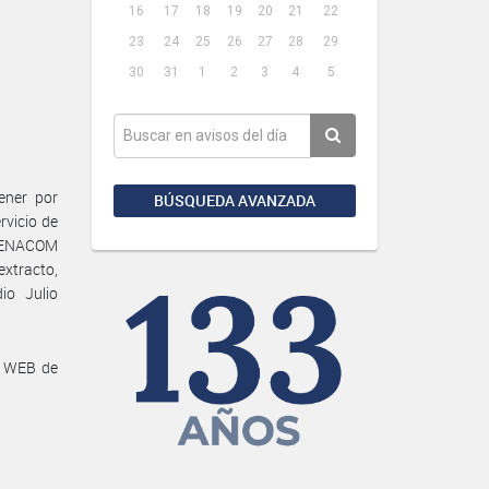
16
17
18
19
20
21
22
23
24
25
26
27
28
29
30
31
1
2
3
4
5
ener por
BÚSQUEDA AVANZADA
rvicio de
n ENACOM
extracto,
io Julio
a WEB de