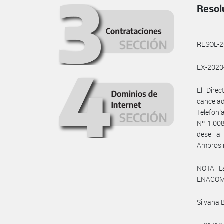
Resol
RESOL-
EX-202
El Dire
cancelad
Telefon
Nº 1.008
dese a 
Ambrosin
NOTA: L
ENACOM:
Silvana 