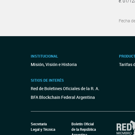
e. 01/1
Fecha d
INSTITUCIONAL
PRODUCT
Misión, Visión e Historia
Tarifas 
SITIOS DE INTERÉS
Red de Boletines Oficiales de la R. A.
BFA Blockchain Federal Argentina
Secretaría
Boletín Oficial
Legal y Técnica
de la República
Argentina