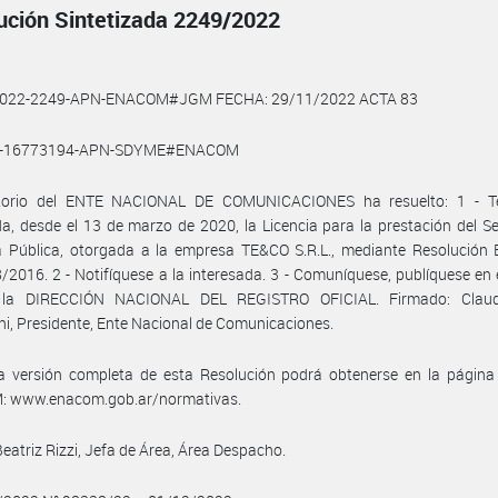
ución Sintetizada 2249/2022
2022-2249-APN-ENACOM#JGM FECHA: 29/11/2022 ACTA 83
0-16773194-APN-SDYME#ENACOM
ctorio del ENTE NACIONAL DE COMUNICACIONES ha resuelto: 1 - T
a, desde el 13 de marzo de 2020, la Licencia para la prestación del Se
ía Pública, otorgada a la empresa TE&CO S.R.L., mediante Resolució
/2016. 2 - Notifíquese a la interesada. 3 - Comuníquese, publíquese en 
la DIRECCIÓN NACIONAL DEL REGISTRO OFICIAL. Firmado: Claud
i, Presidente, Ente Nacional de Comunicaciones.
a versión completa de esta Resolución podrá obtenerse en la págin
 www.enacom.gob.ar/normativas.
Beatriz Rizzi, Jefa de Área, Área Despacho.