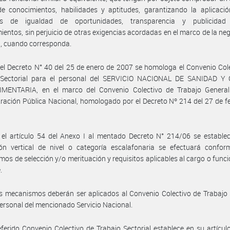
e conocimientos, habilidades y aptitudes, garantizando la aplicació
ios de igualdad de oportunidades, transparencia y publicida
ientos, sin perjuicio de otras exigencias acordadas en el marco de la ne
a, cuando corresponda.
el Decreto N° 40 del 25 de enero de 2007 se homologa el Convenio Col
 Sectorial para el personal del SERVICIO NACIONAL DE SANIDAD Y
MENTARIA, en el marco del Convenio Colectivo de Trabajo General
ración Pública Nacional, homologado por el Decreto Nº 214 del 27 de f
el artículo 54 del Anexo I al mentado Decreto N° 214/06 se establec
ón vertical de nivel o categoría escalafonaria se efectuará confor
os de selección y/o merituación y requisitos aplicables al cargo o funci
.
s mecanismos deberán ser aplicados al Convenio Colectivo de Trabajo 
personal del mencionado Servicio Nacional.
eferido Convenio Colectivo de Trabajo Sectorial establece en su artícul