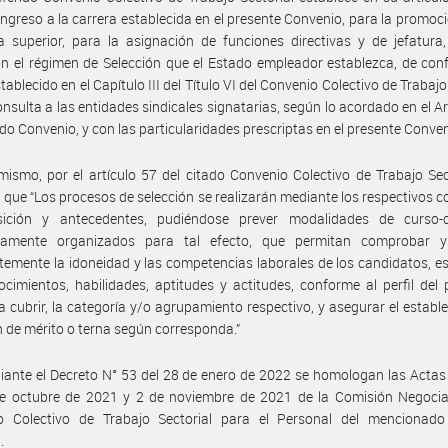
 ingreso a la carrera establecida en el presente Convenio, para la promoc
a superior, para la asignación de funciones directivas y de jefatura
ón el régimen de Selección que el Estado empleador establezca, de co
tablecido en el Capítulo III del Título VI del Convenio Colectivo de Trabaj
onsulta a las entidades sindicales signatarias, según lo acordado en el Ar
rido Convenio, y con las particularidades prescriptas en el presente Conven
mismo, por el artículo 57 del citado Convenio Colectivo de Trabajo Sec
 que “Los procesos de selección se realizarán mediante los respectivos 
ición y antecedentes, pudiéndose prever modalidades de curso-
icamente organizados para tal efecto, que permitan comprobar y
temente la idoneidad y las competencias laborales de los candidatos, es
cimientos, habilidades, aptitudes y actitudes, conforme al perfil del
a cubrir, la categoría y/o agrupamiento respectivo, y asegurar el establ
n de mérito o terna según corresponda.”
ante el Decreto N° 53 del 28 de enero de 2022 se homologan las Acta
de octubre de 2021 y 2 de noviembre de 2021 de la Comisión Negocia
o Colectivo de Trabajo Sectorial para el Personal del mencionado 
.