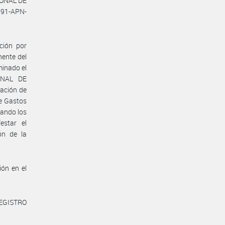
IONAL DE
91-APN-
ción por
nente del
minado el
IONAL DE
ación de
de Gastos
jando los
estar el
ón de la
ión en el
REGISTRO