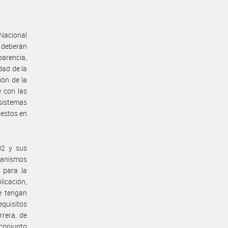
 Nacional
 deberán
parencia,
dad de la
ión de la
e con las
 sistemas
 estos en
02 y sus
ecanismos
 para la
licación,
e tengan
equisitos
rrera, de
 conjunto