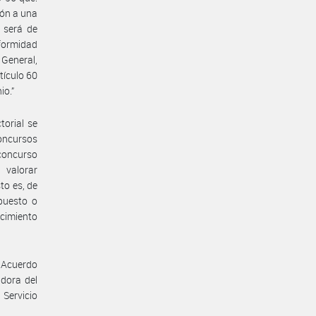
ión a una
, será de
nformidad
o General,
tículo 60
io.”
torial se
concursos
concurso
 valorar
to es, de
 puesto o
ecimiento
s Acuerdo
dora del
Servicio