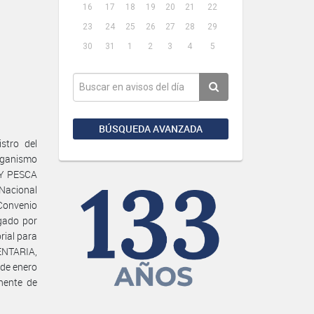
16
17
18
19
20
21
22
23
24
25
26
27
28
29
30
31
1
2
3
4
5
BÚSQUEDA AVANZADA
stro del
ganismo
 Y PESCA
Nacional
 Convenio
ogado por
rial para
NTARIA,
 de enero
nente de