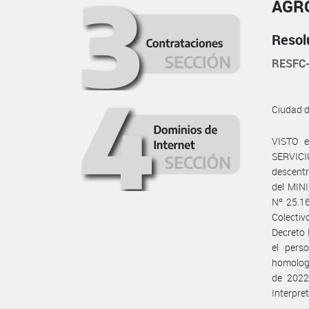
AGR
Resol
RESFC
Ciudad 
VISTO e
SERVIC
descent
del MIN
Nº 25.16
Colectiv
Decreto 
el per
homologa
de 2022
Interpre