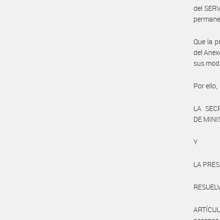
del SER
permane
Que la p
del Anex
sus modi
Por ello,
LA SEC
DE MIN
Y
LA PRES
RESUEL
ARTÍCUL