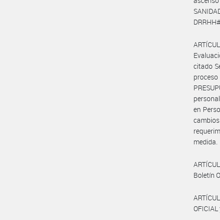
ascenso 
SANIDA
DRRHH#S
ARTÍCUL
Evaluaci
citado S
proceso
PRESUPU
personal
en Perso
cambios
requeri
medida.
ARTÍCULO
Boletín O
ARTÍCUL
OFICIAL 