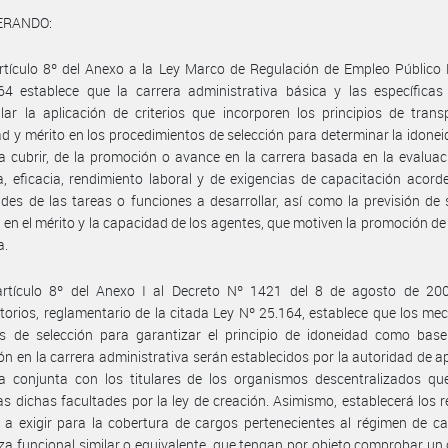
ERANDO:
rtículo 8º del Anexo a la Ley Marco de Regulación de Empleo Público
64 establece que la carrera administrativa básica y las específicas
ar la aplicación de criterios que incorporen los principios de trans
ad y mérito en los procedimientos de selección para determinar la idonei
a cubrir, de la promoción o avance en la carrera basada en la evaluac
ia, eficacia, rendimiento laboral y de exigencias de capacitación acord
des de las tareas o funciones a desarrollar, así como la previsión de
en el mérito y la capacidad de los agentes, que motiven la promoción de
a.
artículo 8º del Anexo I al Decreto Nº 1421 del 8 de agosto de 20
torios, reglamentario de la citada Ley Nº 25.164, establece que los m
es de selección para garantizar el principio de idoneidad como base
n en la carrera administrativa serán establecidos por la autoridad de ap
a conjunta con los titulares de los organismos descentralizados qu
s dichas facultades por la ley de creación. Asimismo, establecerá los r
a exigir para la cobertura de cargos pertenecientes al régimen de ca
za funcional similar o equivalente, que tengan por objeto comprobar un