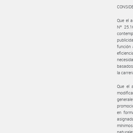
CONSID
Que el a
Nº 25.1
contempl
publicid
función 
eficienc
necesida
basados 
la carrer
Que el 
modifica
general
promoció
en form
asignada
mínimos 
naturale