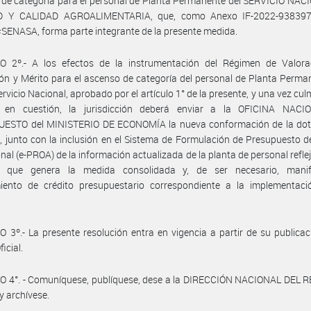
de categoría para el personal de Planta Permanente del SERVICIO NAC
D Y CALIDAD AGROALIMENTARIA, que, como Anexo IF-2022-938397
ENASA, forma parte integrante de la presente medida.
O 2º.- A los efectos de la instrumentación del Régimen de Valora
ón y Mérito para el ascenso de categoría del personal de Planta Perma
ervicio Nacional, aprobado por el artículo 1° de la presente, y una vez cul
 en cuestión, la jurisdicción deberá enviar a la OFICINA NAC
ESTO del MINISTERIO DE ECONOMÍA la nueva conformación de la dot
, junto con la inclusión en el Sistema de Formulación de Presupuesto 
nal (e-PROA) de la información actualizada de la planta de personal refle
 que genera la medida consolidada y, de ser necesario, manif
miento de crédito presupuestario correspondiente a la implementaci
 3º.- La presente resolución entra en vigencia a partir de su publicac
ficial.
O 4°. - Comuníquese, publíquese, dese a la DIRECCIÓN NACIONAL DEL 
y archívese.