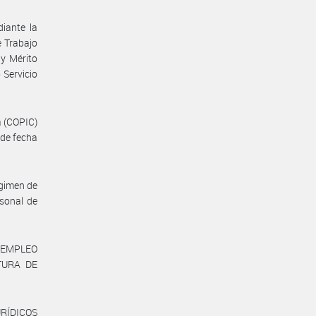
iante la
e Trabajo
y Mérito
 Servicio
a (COPIC)
 de fecha
égimen de
sonal de
 EMPLEO
TURA DE
URÍDICOS