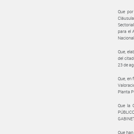
Que por
Cláusula
Sectoria
para el 
Nacional
Que, ela
del cita
23 de ag
Que, en 
Valoraci
Planta P
Que la
PÚBLIC
GABINET
Que han