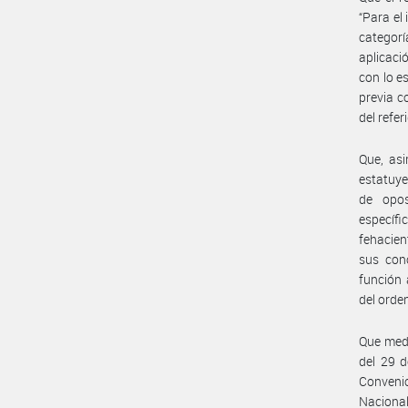
“Para el
categorí
aplicaci
con lo es
previa c
del refe
Que, asi
estatuye
de opos
específ
fehacien
sus cono
función 
del orde
Que medi
del 29 
Conveni
Nacional