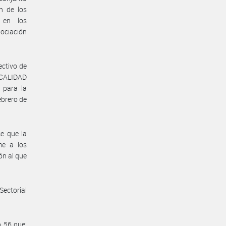
n de los
d en los
gociación
ectivo de
 CALIDAD
 para la
ebrero de
e que la
me a los
ón al que
Sectorial
o 56 que: