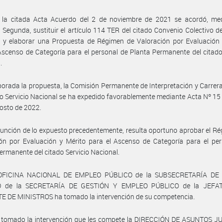
 la citada Acta Acuerdo del 2 de noviembre de 2021 se acordó, med
 Segunda, sustituir el artículo 114 TER del citado Convenio Colectivo d
l y elaborar una Propuesta de Régimen de Valoración por Evaluación 
Ascenso de Categoría para el personal de Planta Permanente del citado
.
borada la propuesta, la Comisión Permanente de Interpretación y Carrer
do Servicio Nacional se ha expedido favorablemente mediante Acta Nº 15
osto de 2022.
función de lo expuesto precedentemente, resulta oportuno aprobar el R
ón por Evaluación y Mérito para el Ascenso de Categoría para el per
ermanente del citado Servicio Nacional.
 OFICINA NACIONAL DE EMPLEO PÚBLICO de la SUBSECRETARÍA DE
O de la SECRETARÍA DE GESTIÓN Y EMPLEO PÚBLICO de la JEFA
E DE MINISTROS ha tomado la intervención de su competencia.
 tomado la intervención que les compete la DIRECCIÓN DE ASUNTOS J