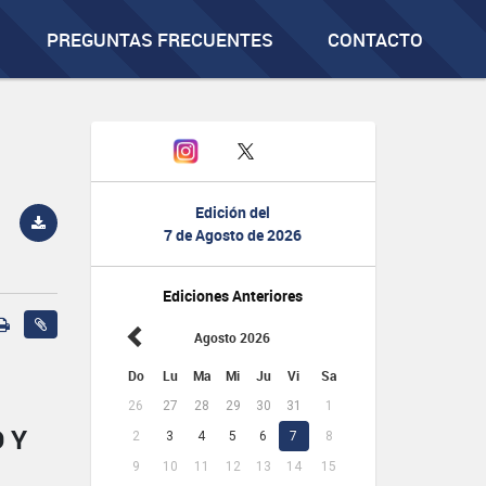
PREGUNTAS FRECUENTES
CONTACTO
Edición del
7 de Agosto de 2026
Ediciones Anteriores
Agosto 2026
Do
Lu
Ma
Mi
Ju
Vi
Sa
26
27
28
29
30
31
1
 Y
2
3
4
5
6
7
8
9
10
11
12
13
14
15