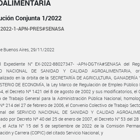
OALIMENTARIA
ución Conjunta 1/2022
-2022-1-APN-PRES#SENASA
de Buenos Aires, 29/11/2022
l Expediente N° EX-2022-88027347- -APN-DGTYA#SENASA del Regi
IO NACIONAL DE SANIDAD Y CALIDAD AGROALIMENTARIA, or
ralizado en la órbita de la SECRETARÍA DE AGRICULTURA, GANADERÍA
ISTERIO DE ECONOMÍA, la Ley Marco de Regulación de Empleo Público 
4, el Decreto Nº 1421 del 8 de agosto de 2002 y sus modificatorios, el
o de Trabajo General para la Administración Pública Nacional, homol
Nº 214 del 27 de febrero de 2006, el Convenio Colectivo de Trabajo Secto
sonal del SERVICIO NACIONAL DE SANIDAD Y CALIDAD AGROALIME
do por Decreto Nº 40 del 25 de enero de 2007, el Decreto N° 53 del 28
, el Acta N° 15 del 5 de septiembre de 2022 de la Comisión Perma
tación y Carrera (COPIC) del citado Servicio Nacional, y