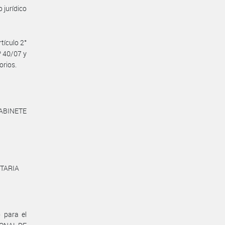
jurídico
tículo 2°
º 40/07 y
orios.
ABINETE
NTARIA
 para el