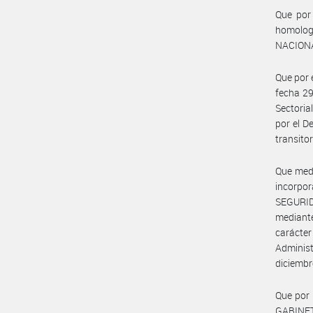
Que por 
homolog
NACIONA
Que por 
fecha 29
Sectori
por el D
transito
Que medi
incorpo
SEGURID
mediant
carácter
Administ
diciembr
Que por
GABINET