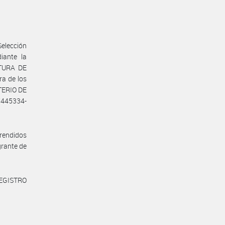
elección
iante la
ATURA DE
a de los
STERIO DE
7445334-
prendidos
rante de
REGISTRO