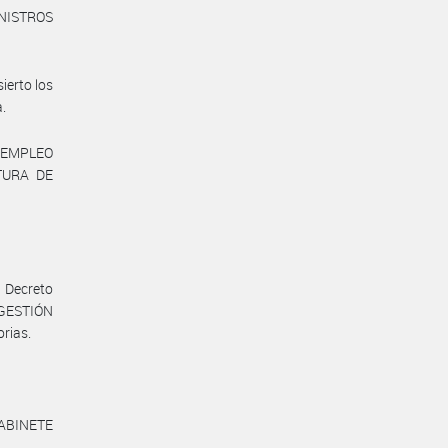
NISTROS
ierto los
a.
 EMPLEO
TURA DE
 Decreto
 GESTIÓN
rias.
ABINETE