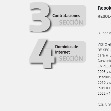
Resol
RESOL
Ciudad 
VISTO e
DE SEGUR
para el 
Conveni
EMPLEO P
2008 y s
Resoluc
2010 y 
PÚBLICO
2022 y 1
CONSID