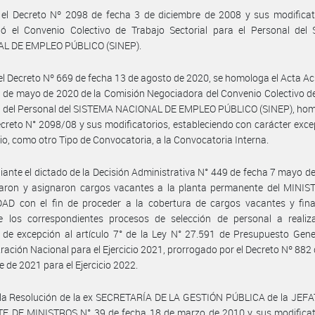
el Decreto Nº 2098 de fecha 3 de diciembre de 2008 y sus modificato
ó el Convenio Colectivo de Trabajo Sectorial para el Personal del
L DE EMPLEO PÚBLICO (SINEP).
el Decreto Nº 669 de fecha 13 de agosto de 2020, se homologa el Acta A
 de mayo de 2020 de la Comisión Negociadora del Convenio Colectivo d
al del Personal del SISTEMA NACIONAL DE EMPLEO PÚBLICO (SINEP), ho
ecreto N° 2098/08 y sus modificatorios, estableciendo con carácter exce
rio, como otro Tipo de Convocatoria, a la Convocatoria Interna.
ante el dictado de la Decisión Administrativa N° 449 de fecha 7 mayo d
raron y asignaron cargos vacantes a la planta permanente del MINIS
AD con el fin de proceder a la cobertura de cargos vacantes y fina
e los correspondientes procesos de selección de personal a realiz
 de excepción al artículo 7° de la Ley N° 27.591 de Presupuesto Gene
ración Nacional para el Ejercicio 2021, prorrogado por el Decreto Nº 882 
e de 2021 para el Ejercicio 2022.
 la Resolución de la ex SECRETARÍA DE LA GESTIÓN PÚBLICA de la JEF
E DE MINISTROS N° 39 de fecha 18 de marzo de 2010 y sus modificato