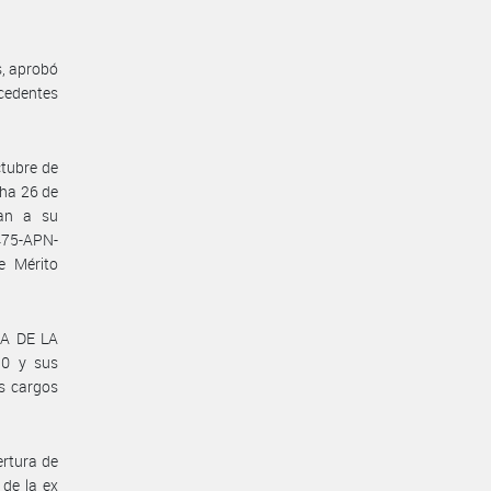
s, aprobó
ecedentes
ctubre de
ha 26 de
can a su
475-APN-
e Mérito
ÍA DE LA
0 y sus
os cargos
ertura de
de la ex