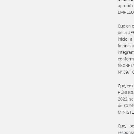
aprobó 
EMPLEO 
Que en 
de la J
inicio 
financi
integra
conforme
SECRET
N° 39/10
Que, en 
PÚBLICO
2022, se
de CUAR
MINISTE
Que, po
responsa