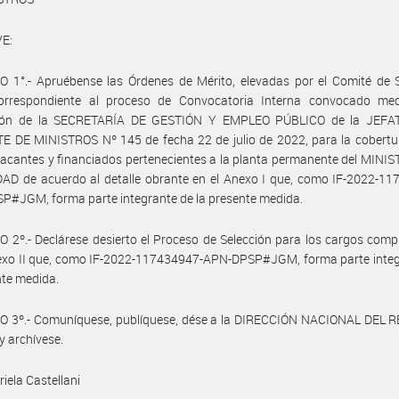
E:
 1°.- Apruébense las Órdenes de Mérito, elevadas por el Comité de S
orrespondiente al proceso de Convocatoria Interna convocado med
ión de la SECRETARÍA DE GESTIÓN Y EMPLEO PÚBLICO de la JEF
 DE MINISTROS Nº 145 de fecha 22 de julio de 2022, para la cobertur
acantes y financiados pertenecientes a la planta permanente del MINI
AD de acuerdo al detalle obrante en el Anexo I que, como IF-2022-11
#JGM, forma parte integrante de la presente medida.
 2º.- Declárese desierto el Proceso de Selección para los cargos com
nexo II que, como IF-2022-117434947-APN-DPSP#JGM, forma parte integ
nte medida.
O 3º.- Comuníquese, publíquese, dése a la DIRECCIÓN NACIONAL DEL 
y archívese.
iela Castellani