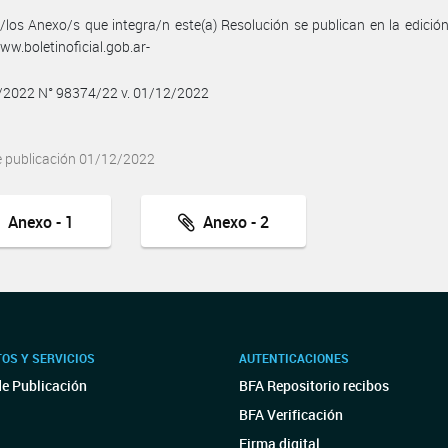
/los Anexo/s que integra/n este(a) Resolución se publican en la edició
w.boletinoficial.gob.ar-
2/2022 N° 98374/22 v. 01/12/2022
e publicación 01/12/2022
Anexo - 1
Anexo - 2
OS Y SERVICIOS
AUTENTICACIONES
de Publicación
BFA Repositorio recibos
BFA Verificación
Firma digital