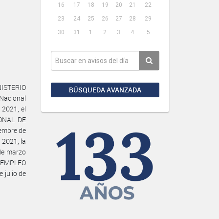
16
17
18
19
20
21
22
23
24
25
26
27
28
29
30
31
1
2
3
4
5
NISTERIO
BÚSQUEDA AVANZADA
Nacional
 2021, el
IONAL DE
embre de
 2021, la
de marzo
Y EMPLEO
julio de