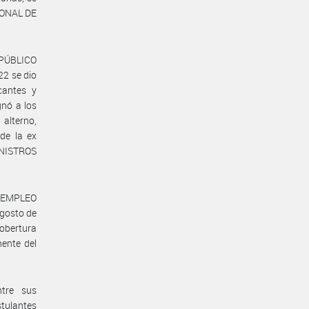
IONAL DE
 PÚBLICO
2 se dio
cantes y
nó a los
alterno,
de la ex
NISTROS
 Y EMPLEO
gosto de
cobertura
ente del
ntre sus
stulantes