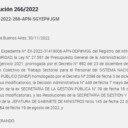
ución 266/2022
-2022-266-APN-SGYEP#JGM
de Buenos Aires, 30/11/2022
l Expediente N° EX-2022-31419006-APN-DDP#MSG del Registro del MI
IDAD, la Ley N° 27.591 de Presupuesto General de la Administración 
Ejercicio 2021, prorrogada por el Decreto N° 882 del 23 de diciembre de
o Colectivo de Trabajo Sectorial para el Personal del SISTEMA NAC
ÚBLICO (SINEP) homologado por el Decreto Nº 2098 de fecha 3 de dici
us modificatorios, la Decisión Administrativa N° 449 de fecha 7 mayo de
ión de la ex SECRETARÍA DE LA GESTIÓN PÚBLICA N° 39 de fecha 18 
sus modificatorias, y las Resoluciones de la SECRETARÍA DE GESTIÓN 
 de la JEFATURA DE GABINETE DE MINISTROS Nros 145 de fecha 22 de 
84 de fecha 19 de agosto de 2022, y
ERANDO: