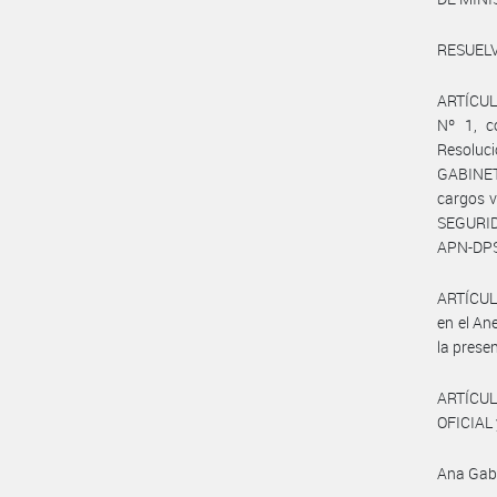
RESUELV
ARTÍCULO
Nº 1, c
Resoluc
GABINETE
cargos v
SEGURID
APN-DPSP
ARTÍCULO
en el A
la prese
ARTÍCUL
OFICIAL 
Ana Gabr