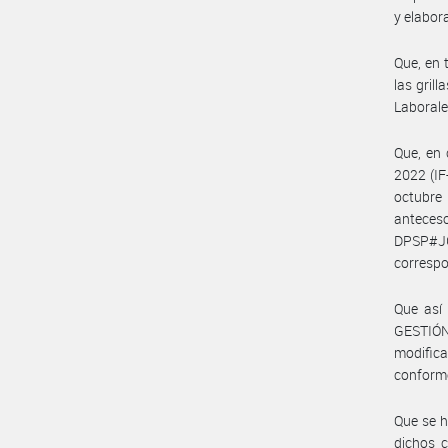
y elabora
Que, en 
las gril
Laborale
Que, en 
2022 (I
octubre
anteces
DPSP#JG
correspo
Que así
GESTIÓ
modifica
conforme
Que se h
dichos c