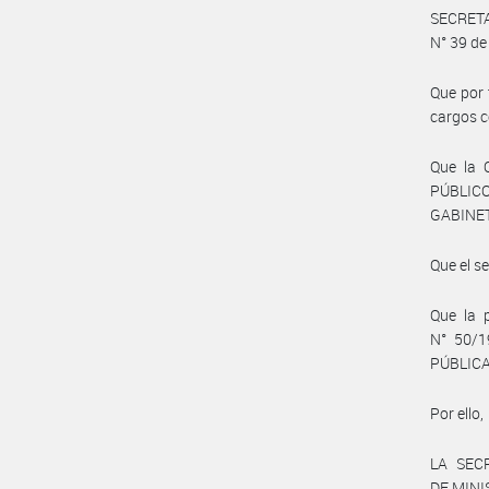
SECRET
N° 39 de
Que por 
cargos c
Que la
PÚBLIC
GABINET
Que el s
Que la 
N° 50/1
PÚBLICA
Por ello,
LA SEC
DE MIN