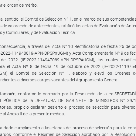
r el orden de mérito.
tal sentido, el Comité de Selección Nº 1, en el marco de sus competencia
las de valoración de antecedentes, ratificó las actas de Evaluación de Ant
s y Curriculares, y de Evaluación Técnica.
consecuencia, a través del Acta N° 10 Rectificatoria de fecha 26 de o
F-2022-114948819-APN-DPSP#JGM) y Acta Complementaria Nº 9 de fec
 de 2022 (IF-2022-114947069-APN-DPSP#JGM), las cuales modifi
ora el Acta Nº 8 de fecha 19 de octubre de 2022 (IF-2022-111975
M) el Comité de Selección Nº 1, elaboró y elevó los Órdenes d
ndientes a diversos cargos vacantes del Agrupamiento General.
 también, conforme lo normado por la Resolución de la ex SECRETAR
N PÚBLICA de la JEFATURA DE GABINETE DE MINISTROS N° 39/1
torias, propició declarar desierto el proceso de selección para divers
 al Anexo II de la presente medida.
a dado cumplimiento a las etapas del proceso de selección para la cob
argos, conforme el Régimen de Selección aprobado por la Resolución 