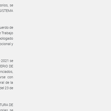
rios, se
 SISTEMA
cuerdo de
e Trabajo
mologado
pcional y
e 2021 se
TERIO DE
nciados,
arse con
ral de la
del 23 de
ATURA DE
rias, se