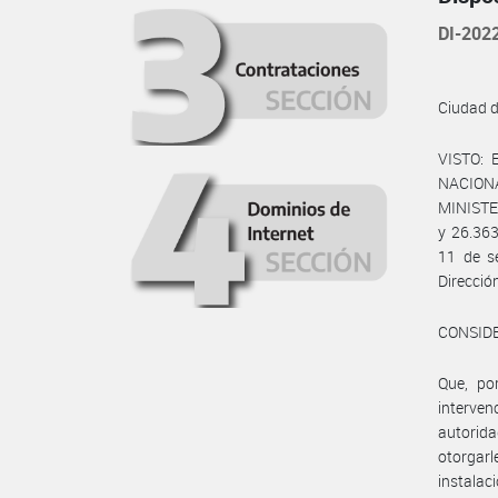
DI-20
Ciudad 
VISTO: 
NACIONA
MINISTER
y 26.363
11 de s
Direcció
CONSID
Que, por
interve
autorida
otorgar
instalac