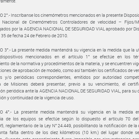
vamente.
 2°.- Inscríbanse los cinemómetros mencionados en la presente Disposic
o Nacional de Cinemómetros Controladores de velocidad – Fijos/M
ados por la AGENCIA NACIONAL DE SEGURIDAD VIAL aprobado por Dis
35 de fecha 24 de Febrero de 2010.
 3°.- La presente medida mantendrá su vigencia en la medida que la ut
dispositivos mencionados en el artículo 1° se efectúe en los té
ento de la normativa y procedimientos de la materia, y se encuentren vig
aciones de aprobación de modelo, como así también los certificados de ver
vas y/o periódicas correspondientes, emitidos por autoridad compet
ia de Misiones deberá presentar, previo a su vencimiento, el certif
ción periódica ante la AGENCIA NACIONAL DE SEGURIDAD VIAL, para su 
ción y continuidad de la vigencia de uso.
O 4°.- La presente medida mantendrá su vigencia en la medida e
ria de los equipos se efectúe según lo dispuesto el artículo 70 del
5, reglamentario de la Ley N° 24.449, posibilitando la notificación de la
nta falta dentro de los diez kilómetros (10 km.) del lugar donde se