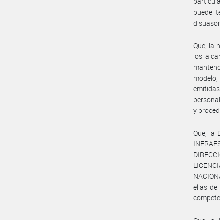
particul
puede te
disuasor
Que, la 
los alca
mantendr
modelo, 
emitida
personal
y proced
Que, la
INFRAES
DIRECC
LICENCI
NACIONA
ellas d
compete