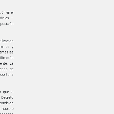
ión en el
óviles –
posición
ilización
rminos y
entes las
ificación
ente. La
icado de
oportuna
n que la
 Decreto
 comisión
 hubiere