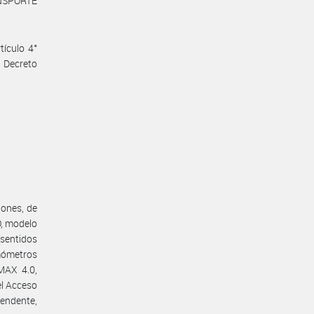
NSPORTE
tículo 4°
 Decreto
iones, de
O, modelo
sentidos
mómetros
MAX 4.0,
el Acceso
cendente,