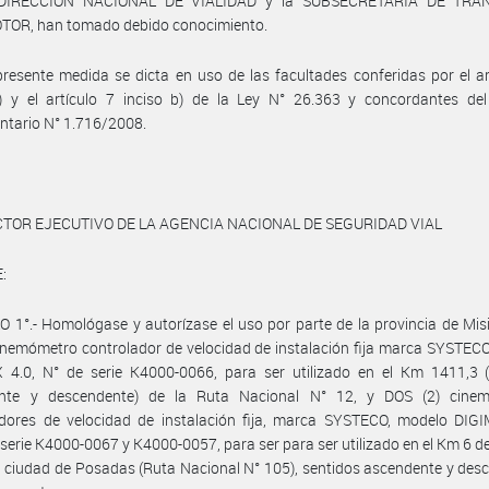
 DIRECCIÓN NACIONAL DE VIALIDAD y la SUBSECRETARÍA DE TRA
OR, han tomado debido conocimiento.
presente medida se dicta en uso de las facultades conferidas por el ar
ñ) y el artículo 7 inciso b) de la Ley N° 26.363 y concordantes del
ntario N° 1.716/2008.
CTOR EJECUTIVO DE LA AGENCIA NACIONAL DE SEGURIDAD VIAL
:
 1°.- Homológase y autorízase el uso por parte de la provincia de Mis
inemómetro controlador de velocidad de instalación fija marca SYSTEC
 4.0, N° de serie K4000-0066, para ser utilizado en el Km 1411,3 (
nte y descendente) de la Ruta Nacional N° 12, y DOS (2) cine
adores de velocidad de instalación fija, marca SYSTECO, modelo DIGI
 serie K4000-0067 y K4000-0057, para ser para ser utilizado en el Km 6 d
a ciudad de Posadas (Ruta Nacional N° 105), sentidos ascendente y des