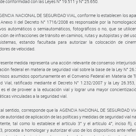
 de conformidad con las Leyes N° 19.511 y N° 25.650.
AGENCIA NACIONAL DE SEGURIDAD VIAL, conforme lo establecen los apa
 Anexo II del Decreto N° 1716/2008 es responsable por la homologaci
ivos automáticos o semiautomáticos, fotográficos o no, que se utilice
ción de infracciones de tránsito en caminos, rutas y autopistas y del u
sistemas, estando facultada para autorizar la colocación de cine
dores de velocidad.
resente medida representa una acción relevante de consenso interjurisdi
ción federal en materia de seguridad vial sobre la base de la Ley N° 26.
isos asumidos oportunamente en el Convenio Federal en Materia de Tr
d Vial, ratificado mediante el Decreto N° 1.232/2007 y la Ley 26.353,
l es el de proveer a la educación vial y lograr una mayor concientizaci
ticas vinculadas a la seguridad vial.
 tal sentido, corresponde que la AGENCIA NACIONAL DE SEGURIDAD VIA
 de autoridad de aplicación de las políticas y medidas de seguridad vial n
ente, tal como lo establece el artículo 3° y el artículo 4°, inciso ñ), 
3, proceda a homologar y autorizar el uso de los dispositivos ante refer