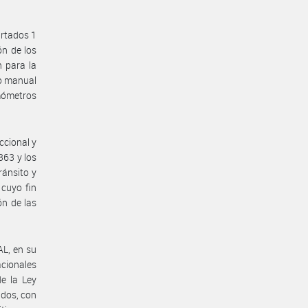
rtados 1
ón de los
n para la
so manual
mómetros
ccional y
363 y los
ánsito y
 cuyo fin
ón de las
L, en su
acionales
de la Ley
idos, con