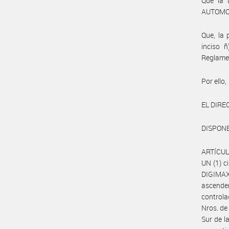
Que la
AUTOMOT
Que, la 
inciso 
Reglame
Por ello,
EL DIRE
DISPONE
ARTÍCULO
UN (1) c
DIGIMAX
ascende
control
Nros. de
Sur de l