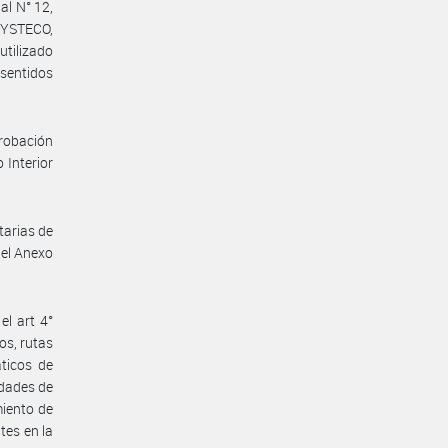
al N° 12,
 SYSTECO,
utilizado
sentidos
robación
 Interior
tarias de
del Anexo
l art 4°
os, rutas
ticos de
idades de
miento de
es en la