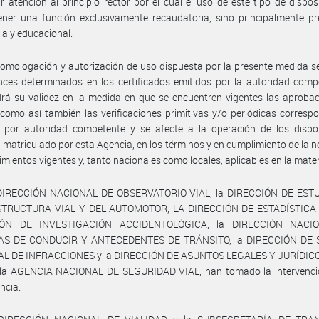
ar atención al principio rector por el cual el uso de este tipo de dispos
ner una función exclusivamente recaudatoria, sino principalmente pr
ia y educacional.
homologación y autorización de uso dispuesta por la presente medida se
nces determinados en los certificados emitidos por la autoridad comp
á su validez en la medida en que se encuentren vigentes las aprobac
como así también las verificaciones primitivas y/o periódicas corresp
s por autoridad competente y se afecte a la operación de los dispos
 matriculado por esta Agencia, en los términos y en cumplimiento de la 
imientos vigentes y, tanto nacionales como locales, aplicables en la mater
 DIRECCIÓN NACIONAL DE OBSERVATORIO VIAL, la DIRECCIÓN DE EST
TRUCTURA VIAL Y DEL AUTOMOTOR, LA DIRECCIÓN DE ESTADÍSTICA 
IÓN DE INVESTIGACIÓN ACCIDENTOLÓGICA, la DIRECCIÓN NACI
AS DE CONDUCIR Y ANTECEDENTES DE TRÁNSITO, la DIRECCIÓN DE
L DE INFRACCIONES y la DIRECCIÓN DE ASUNTOS LEGALES Y JURÍDICO
e la AGENCIA NACIONAL DE SEGURIDAD VIAL, han tomado la intervenci
ncia.