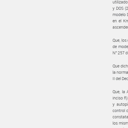
utilizad
y DOS (2
modelo D
en el K
ascenden
Que, los
de model
N° 257 d
Que dich
la norma
II del D
Que, la
inciso ñ
y autop
control 
constata
los mism