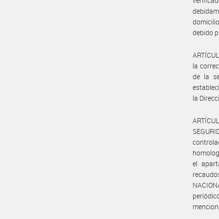
verifica
debidame
domicili
debido p
ARTÍCULO
la corre
de la se
establec
la Direc
ARTÍCUL
SEGURID
control
homologa
el apar
recaudo
NACIONAL
periódi
mencion