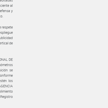
reditadas
ciente al
defensa y
to.
e respete
espliegue
blicidad
rtical de
IONAL DE
mómetros
ición se
 conforme
stén los
 AGENCIA
plimiento
Registro