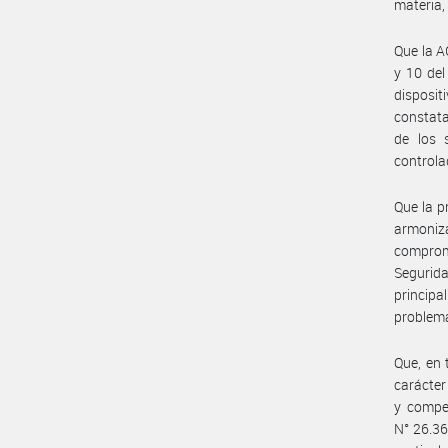
materia,
Que la 
y 10 del
disposit
constata
de los 
controla
Que la p
armoniza
comprom
Segurida
principa
problemá
Que, en
carácter
y compet
N° 26.36