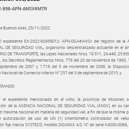
22-898-APN-ANSV#MTR
de Buenos Aires, 25/11/2022
El expediente EX-2022-92959012- APN-DGA#ANSV del registro de la
L DE SEGURIDAD VIAL, organismo descentralizado actuante en el ám
IO DE TRANSPORTE, las Leyes Nacionales Nros. 19.511, 24.449, 25.650
, los Decretos Reglamentarios Nros. 779 del 20 de noviembre de 1995, 
eptiembre de 2007 y 1.716 del 5 de noviembre de 2008, la Disposici
n Nacional de Comercio Interior N° 257 del 3 de septiembre de 2015, y
ERANDO:
 el expediente mencionado en el visto, la provincia de Misiones sol
nción de la AGENCIA NACIONAL DE SEGURIDAD VIAL (ANSV), en su car
d máxima nacional en materia de seguridad vial, a fin de que la misma 
le autorización de uso de UN (1) cinemómetro controlador de velo
ión fija marca SYSTECO, modelo DIGIMAX 4.0, N° de serie K4000-0066,