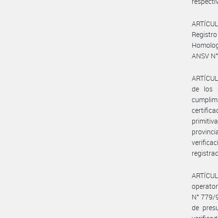
respecti
ARTÍCULO
Registr
Homolog
ANSV N° 
ARTÍCULO
de los 
cumplimi
certific
primiti
provinc
verifica
registra
ARTÍCUL
operato
N° 779/9
de presu