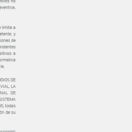
itivos no
eventiva,
 limita a
etente, y
iones de
ondientes
itivos a
normativa
ia.
UDIOS DE
VIAL, LA
ONAL DE
 SISTEMA
S, todas
ón de su