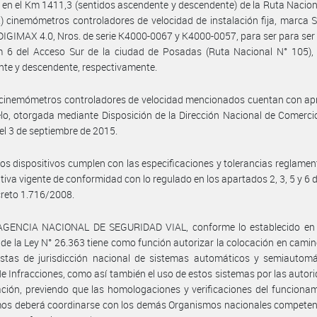
o en el Km 1411,3 (sentidos ascendente y descendente) de la Ruta Nacion
) cinemómetros controladores de velocidad de instalación fija, marca
IGIMAX 4.0, Nros. de serie K4000-0067 y K4000-0057, para ser para ser 
m 6 del Acceso Sur de la ciudad de Posadas (Ruta Nacional N° 105), 
te y descendente, respectivamente.
 cinemómetros controladores de velocidad mencionados cuentan con ap
o, otorgada mediante Disposición de la Dirección Nacional de Comercio
el 3 de septiembre de 2015.
os dispositivos cumplen con las especificaciones y tolerancias reglamen
tiva vigente de conformidad con lo regulado en los apartados 2, 3, 5 y 6 
ecreto 1.716/2008.
 AGENCIA NACIONAL DE SEGURIDAD VIAL, conforme lo establecido en e
) de la Ley N° 26.363 tiene como función autorizar la colocación en camin
istas de jurisdicción nacional de sistemas automáticos y semiautomá
de Infracciones, como así también el uso de estos sistemas por las autor
ción, previendo que las homologaciones y verificaciones del funciona
os deberá coordinarse con los demás Organismos nacionales competent