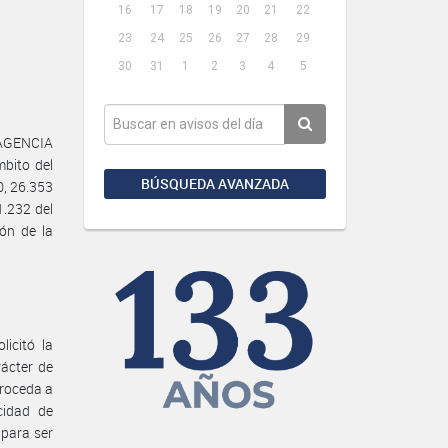
16
17
18
19
20
21
22
23
24
25
26
27
28
29
30
31
1
2
3
4
5
 AGENCIA
bito del
BÚSQUEDA AVANZADA
, 26.353
1.232 del
ón de la
icitó la
ácter de
proceda a
cidad de
 para ser