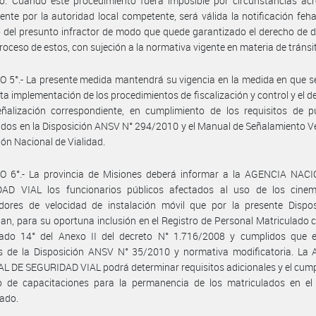
do. Cuando este procedimiento fuera imposible por circunstancias ac
nte por la autoridad local competente, será válida la notificación feha
o del presunto infractor de modo que quede garantizado el derecho de 
roceso de estos, con sujeción a la normativa vigente en materia de tránsi
 5°.- La presente medida mantendrá su vigencia en la medida en que s
cta implementación de los procedimientos de fiscalización y control y el d
ñalización correspondiente, en cumplimiento de los requisitos de pu
idos en la Disposición ANSV N° 294/2010 y el Manual de Señalamiento Ve
ción Nacional de Vialidad.
O 6°.- La provincia de Misiones deberá informar a la AGENCIA NAC
AD VIAL los funcionarios públicos afectados al uso de los cine
adores de velocidad de instalación móvil que por la presente Dispos
n, para su oportuna inclusión en el Registro de Personal Matriculado
tado 14° del Anexo II del decreto N° 1.716/2008 y cumplidos que e
s de la Disposición ANSV N° 35/2010 y normativa modificatoria. La
 DE SEGURIDAD VIAL podrá determinar requisitos adicionales y el cum
co de capacitaciones para la permanencia de los matriculados en el 
ado.