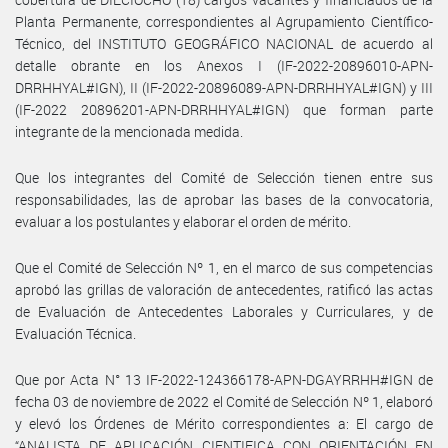
Planta Permanente, correspondientes al Agrupamiento Científico-
Técnico, del INSTITUTO GEOGRÁFICO NACIONAL de acuerdo al
detalle obrante en los Anexos I (IF-2022-20896010-APN-
DRRHHYAL#IGN), II (IF-2022-20896089-APN-DRRHHYAL#IGN) y III
(IF-2022 20896201-APN-DRRHHYAL#IGN) que forman parte
integrante de la mencionada medida.
Que los integrantes del Comité de Selección tienen entre sus
responsabilidades, las de aprobar las bases de la convocatoria,
evaluar a los postulantes y elaborar el orden de mérito.
Que el Comité de Selección Nº 1, en el marco de sus competencias
aprobó las grillas de valoración de antecedentes, ratificó las actas
de Evaluación de Antecedentes Laborales y Curriculares, y de
Evaluación Técnica.
Que por Acta N° 13 IF-2022-124366178-APN-DGAYRRHH#IGN de
fecha 03 de noviembre de 2022 el Comité de Selección Nº 1, elaboró
y elevó los Órdenes de Mérito correspondientes a: El cargo de
“ANALISTA DE APLICACIÓN CIENTIFICA CON ORIENTACIÓN EN